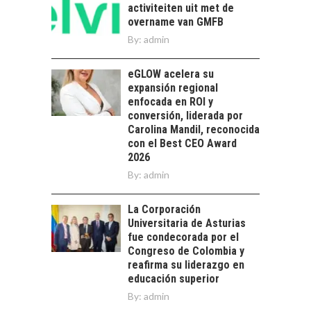
TECNOLÓGICO DE
activiteiten uit met de
AMÉRICA LATINA:
overname van GMFB
AVANCES Y DESAFÍOS
By:
admin
Chile como hub
tecnológico de
eGLOW acelera su
América Latina:
expansión regional
avances y desafíos…
enfocada en ROI y
LA
conversión, liderada por
TRANSFORMACIÓN
Carolina Mandil, reconocida
DE LOS RECURSOS
con el Best CEO Award
HUMANOS EN LAS
2026
EMPRESAS
By:
CHILENAS
admin
La transformación
La Corporación
estratégica de los
FINANCIAMIENTO
Universitaria de Asturias
recursos humanos en
PARA PYMES EN
fue condecorada por el
las empresas…
CHILE:
Congreso de Colombia y
ALTERNATIVAS MÁS
reafirma su liderazgo en
ALLÁ DEL CRÉDITO
educación superior
BANCARIO
By:
admin