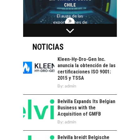
CHILE
El auge de las
exportaciones de
servicios digitales en
TURISMO EN EL
Chile:…
DESIERTO DE
ATACAMA:
NOTICIAS
OPORTUNIDADES
PARA EL
Kleen-Hy-Dro-Gen Inc.
DESARROLLO LOCAL
anuncia la obtención de las
certificaciones ISO 9001:
El Desierto de
2015 y TSSA
Atacama: Motor
LA INDUSTRIA
By:
admin
Estratégico para el
MINERA CHILENA
Desarrollo Turístico…
FRENTE AL DESAFÍO
Belvilla Expands Its Belgian
DE LA
Business with the
SOSTENIBILIDAD
Acquisition of GMFB
Minería chilena: un
By:
admin
pilar estratégico ante
el reto ineludible de…
CHILE COMO HUB
Belvilla breidt Belgische