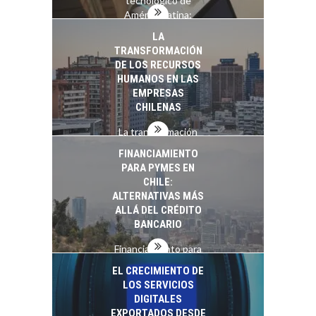
tecnológico de
América Latina:
avances y desafíos…
LA
TRANSFORMACIÓN
DE LOS RECURSOS
HUMANOS EN LAS
EMPRESAS
CHILENAS
La transformación
estratégica de los
FINANCIAMIENTO
recursos humanos en
PARA PYMES EN
las empresas…
CHILE:
ALTERNATIVAS MÁS
ALLÁ DEL CRÉDITO
BANCARIO
Financiamiento para
pymes en Chile:
EL CRECIMIENTO DE
alternativas que
LOS SERVICIOS
trascienden el
DIGITALES
crédito…
EXPORTADOS DESDE