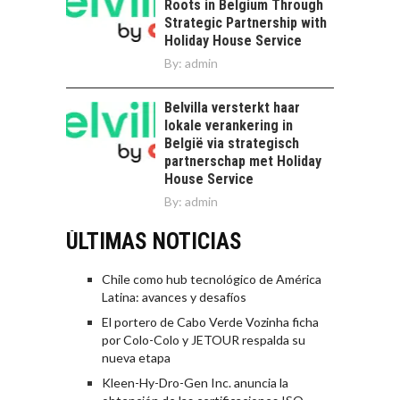
Roots in Belgium Through
Strategic Partnership with
Holiday House Service
By:
admin
Belvilla versterkt haar
lokale verankering in
België via strategisch
partnerschap met Holiday
House Service
By:
admin
ÚLTIMAS NOTICIAS
Chile como hub tecnológico de América
Latina: avances y desafíos
El portero de Cabo Verde Vozinha ficha
por Colo-Colo y JETOUR respalda su
nueva etapa
Kleen-Hy-Dro-Gen Inc. anuncia la