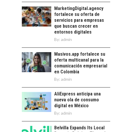
Financiamiento para
pymes en Chile:
MarketingDigital.agency
EL CRECIMIENTO DE
alternativas que
fortalece su oferta de
LOS SERVICIOS
trascienden el
servicios para empresas
DIGITALES
crédito…
que buscan crecer en
EXPORTADOS DESDE
entornos digitales
CHILE
By:
admin
El auge de las
exportaciones de
Masivos.app fortalece su
servicios digitales en
oferta multicanal para la
Chile:…
comunicación empresarial
en Colombia
By:
admin
AliExpress anticipa una
nueva ola de consumo
digital en México
By:
admin
Belvilla Expands Its Local