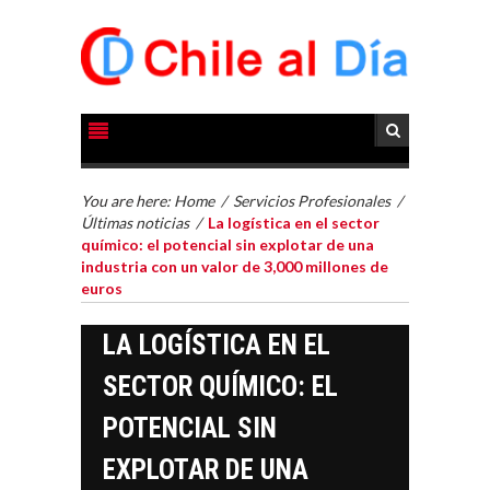
You are here:
Home
/
Servicios Profesionales
/
Últimas noticias
/
La logística en el sector
químico: el potencial sin explotar de una
industria con un valor de 3,000 millones de
euros
LA LOGÍSTICA EN EL
SECTOR QUÍMICO: EL
POTENCIAL SIN
EXPLOTAR DE UNA