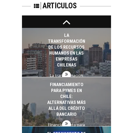
PARA STARTUPS Y
ARTÍCULOS
NUEVOS NEGOCIOS
Capital de riesgo en
Chile: motor de
innovación para
LA
startups…
TRANSFORMACIÓN
DE LOS RECURSOS
HUMANOS EN LAS
EMPRESAS
CHILENAS
La transformación
estratégica de los
FINANCIAMIENTO
recursos humanos en
PARA PYMES EN
las empresas…
CHILE:
ALTERNATIVAS MÁS
ALLÁ DEL CRÉDITO
BANCARIO
Financiamiento para
pymes en Chile: