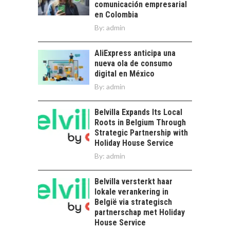
comunicación empresarial
Desarrollo Turístico…
en Colombia
By:
admin
AliExpress anticipa una
nueva ola de consumo
digital en México
By:
admin
Belvilla Expands Its Local
Roots in Belgium Through
Strategic Partnership with
Holiday House Service
By:
admin
Belvilla versterkt haar
lokale verankering in
België via strategisch
partnerschap met Holiday
House Service