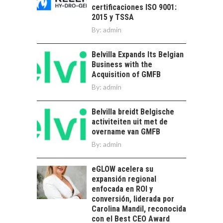
Minería chilena: un
certificaciones ISO 9001:
pilar estratégico ante
2015 y TSSA
el reto ineludible de…
CAPITAL DE RIESGO
By:
admin
EN CHILE:
OPORTUNIDADES
Belvilla Expands Its Belgian
PARA STARTUPS Y
Business with the
NUEVOS NEGOCIOS
Acquisition of GMFB
Capital de riesgo en
By:
admin
Chile: motor de
innovación para
LA
Belvilla breidt Belgische
startups…
TRANSFORMACIÓN
activiteiten uit met de
DE LOS RECURSOS
overname van GMFB
HUMANOS EN LAS
By:
admin
EMPRESAS
CHILENAS
eGLOW acelera su
La transformación
expansión regional
estratégica de los
enfocada en ROI y
FINANCIAMIENTO
recursos humanos en
conversión, liderada por
PARA PYMES EN
las empresas…
Carolina Mandil, reconocida
CHILE:
con el Best CEO Award
ALTERNATIVAS MÁS