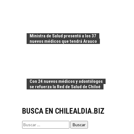
El auge de las
exportaciones de
servicios digitales en
TURISMO EN EL
Chile:…
DESIERTO DE
ATACAMA:
Ministra de Salud presentó a los 37
OPORTUNIDADES
nuevos médicos que tendrá Arauco
PARA EL
DESARROLLO LOCAL
El Desierto de
Atacama: Motor
LA INDUSTRIA
Estratégico para el
MINERA CHILENA
Desarrollo Turístico…
Con 24 nuevos médicos y odontólogos
FRENTE AL DESAFÍO
se refuerza la Red de Salud de Chiloé
DE LA
SOSTENIBILIDAD
Minería chilena: un
BUSCA EN CHILEALDIA.BIZ
pilar estratégico ante
el reto ineludible de…
CAPITAL DE RIESGO
Buscar
EN CHILE:
por:
OPORTUNIDADES