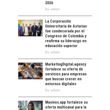
2026
ALLÁ DEL CRÉDITO
By:
BANCARIO
admin
Financiamiento para
La Corporación
pymes en Chile:
EL CRECIMIENTO DE
Universitaria de Asturias
alternativas que
LOS SERVICIOS
fue condecorada por el
trascienden el
DIGITALES
Congreso de Colombia y
crédito…
EXPORTADOS DESDE
reafirma su liderazgo en
CHILE
educación superior
By:
admin
El auge de las
exportaciones de
servicios digitales en
MarketingDigital.agency
TURISMO EN EL
Chile:…
fortalece su oferta de
DESIERTO DE
servicios para empresas
ATACAMA:
que buscan crecer en
OPORTUNIDADES
entornos digitales
PARA EL
By:
admin
DESARROLLO LOCAL
El Desierto de
Masivos.app fortalece su
Atacama: Motor
oferta multicanal para la
Estratégico para el