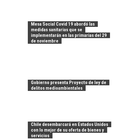
Mesa Social Covid 19 abordó las
medidas sanitarias que se
implementarán en las primarias del 29
de noviembre
Gobierno presenta Proyecto de ley de
delitos medioambientales
EL CRECIMIENTO DE
LOS SERVICIOS
DIGITALES
Chile desembarcará en Estados Unidos
EXPORTADOS DESDE
con lo mejor de su oferta de bienes y
CHILE
servicios