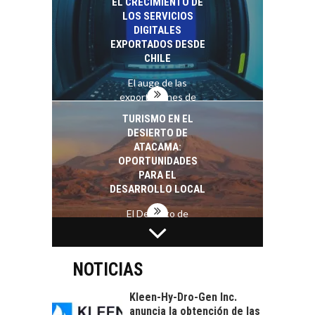
EL CRECIMIENTO DE
alternativas que
LOS SERVICIOS
trascienden el
DIGITALES
crédito…
EXPORTADOS DESDE
CHILE
El auge de las
exportaciones de
servicios digitales en
TURISMO EN EL
Chile:…
DESIERTO DE
ATACAMA:
OPORTUNIDADES
PARA EL
DESARROLLO LOCAL
El Desierto de
Atacama: Motor
LA INDUSTRIA
Estratégico para el
MINERA CHILENA
Desarrollo Turístico…
FRENTE AL DESAFÍO
NOTICIAS
DE LA
SOSTENIBILIDAD
Kleen-Hy-Dro-Gen Inc.
anuncia la obtención de las