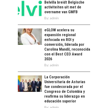
crecimiento…
Belvilla breidt Belgische
CHILE COMO HUB
activiteiten uit met de
TECNOLÓGICO DE
overname van GMFB
AMÉRICA LATINA:
AVANCES Y DESAFÍOS
By:
admin
Chile como hub
eGLOW acelera su
tecnológico de
expansión regional
América Latina:
enfocada en ROI y
avances y desafíos…
LA
conversión, liderada por
TRANSFORMACIÓN
Carolina Mandil, reconocida
DE LOS RECURSOS
con el Best CEO Award
HUMANOS EN LAS
2026
EMPRESAS
By:
admin
CHILENAS
La transformación
La Corporación
estratégica de los
Universitaria de Asturias
FINANCIAMIENTO
recursos humanos en
fue condecorada por el
PARA PYMES EN
las empresas…
Congreso de Colombia y
CHILE:
reafirma su liderazgo en
ALTERNATIVAS MÁS
educación superior
ALLÁ DEL CRÉDITO
By:
admin
BANCARIO