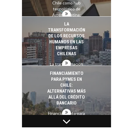
Chile como hub
tecnológico de
América Latina:
avances y desafíos…
LA
TRANSFORMACIÓN
DE LOS RECURSOS
HUMANOS EN LAS
EMPRESAS
CHILENAS
La transformación
estratégica de los
FINANCIAMIENTO
recursos humanos en
PARA PYMES EN
las empresas…
CHILE:
ALTERNATIVAS MÁS
ALLÁ DEL CRÉDITO
BANCARIO
Financiamiento para
pymes en Chile:
EL CRECIMIENTO DE
alternativas que
LOS SERVICIOS
trascienden el