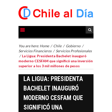
You are here:
Home
/
Chile
/
Gobierno
/
Servicios Financieros
/
Servicios Profesionales
/
La Ligua: Presidenta Bachelet inauguró
moderno CESFAM que significó una inversión
superior a los 3 mil millones de pesos
LA LIGUA: PRESIDENTA
BACHELET INAUGURÓ
MODERNO CESFAM QUE
SIGNIFICÓ UNA