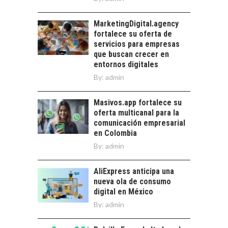
Financiamiento para
MarketingDigital.agency
pymes en Chile:
fortalece su oferta de
alternativas que
servicios para empresas
trascienden el
que buscan crecer en
crédito…
entornos digitales
By:
admin
Masivos.app fortalece su
oferta multicanal para la
comunicación empresarial
en Colombia
By:
admin
AliExpress anticipa una
nueva ola de consumo
digital en México
By:
admin