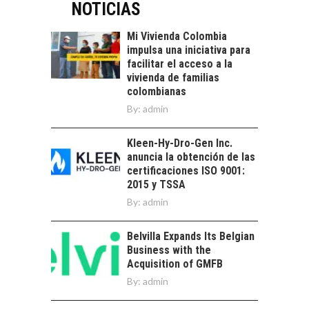
DIGITALES
NOTICIAS
crédito…
EXPORTADOS DESDE
CHILE
Mi Vivienda Colombia
impulsa una iniciativa para
El auge de las
facilitar el acceso a la
exportaciones de
vivienda de familias
servicios digitales en
TURISMO EN EL
colombianas
Chile:…
DESIERTO DE
By:
admin
ATACAMA:
OPORTUNIDADES
Kleen-Hy-Dro-Gen Inc.
PARA EL
anuncia la obtención de las
DESARROLLO LOCAL
certificaciones ISO 9001:
El Desierto de
2015 y TSSA
Atacama: Motor
By:
admin
LA IMPORTANCIA DE
Estratégico para el
DIVERSIFICAR LAS
Desarrollo Turístico…
EXPORTACIONES
Belvilla Expands Its Belgian
CHILENAS
Business with the
Acquisition of GMFB
La diversificación de
By:
admin
las exportaciones
chilenas: clave para un