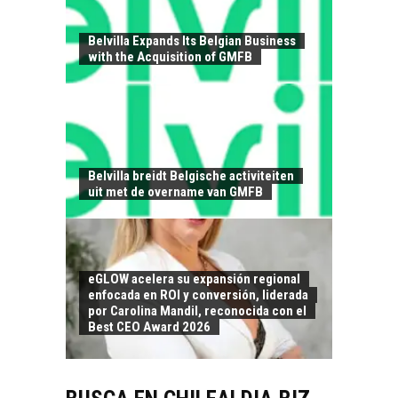
TRANSFORMACIÓN
DE LOS RECURSOS
HUMANOS EN LAS
Belvilla Expands Its Belgian Business
EMPRESAS
with the Acquisition of GMFB
CHILENAS
La transformación
estratégica de los
FINANCIAMIENTO
recursos humanos en
PARA PYMES EN
las empresas…
CHILE:
Belvilla breidt Belgische activiteiten
ALTERNATIVAS MÁS
uit met de overname van GMFB
ALLÁ DEL CRÉDITO
BANCARIO
Financiamiento para
pymes en Chile:
EL CRECIMIENTO DE
eGLOW acelera su expansión regional
alternativas que
enfocada en ROI y conversión, liderada
LOS SERVICIOS
trascienden el
por Carolina Mandil, reconocida con el
DIGITALES
crédito…
Best CEO Award 2026
EXPORTADOS DESDE
CHILE
El auge de las
exportaciones de