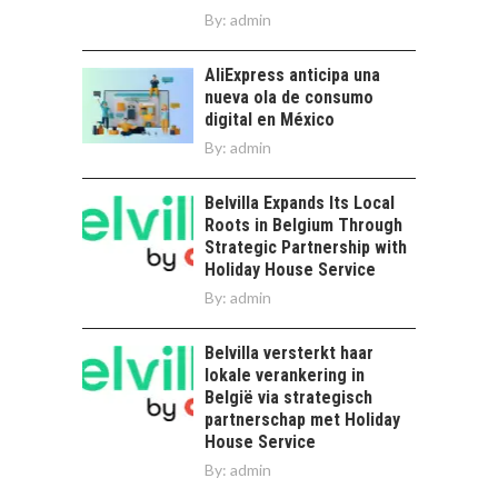
By:
admin
AliExpress anticipa una
nueva ola de consumo
digital en México
By:
admin
Belvilla Expands Its Local
Roots in Belgium Through
Strategic Partnership with
Holiday House Service
By:
admin
Belvilla versterkt haar
lokale verankering in
België via strategisch
partnerschap met Holiday
House Service
By:
admin