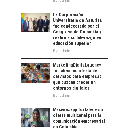
By:
BANCARIO
admin
Financiamiento para
La Corporación
pymes en Chile:
EL CRECIMIENTO DE
Universitaria de Asturias
alternativas que
LOS SERVICIOS
fue condecorada por el
trascienden el
DIGITALES
Congreso de Colombia y
crédito…
EXPORTADOS DESDE
reafirma su liderazgo en
CHILE
educación superior
By:
admin
El auge de las
exportaciones de
servicios digitales en
MarketingDigital.agency
TURISMO EN EL
Chile:…
fortalece su oferta de
DESIERTO DE
servicios para empresas
ATACAMA:
que buscan crecer en
OPORTUNIDADES
entornos digitales
PARA EL
By:
admin
DESARROLLO LOCAL
El Desierto de
Masivos.app fortalece su
Atacama: Motor
oferta multicanal para la
Estratégico para el
comunicación empresarial
Desarrollo Turístico…
en Colombia