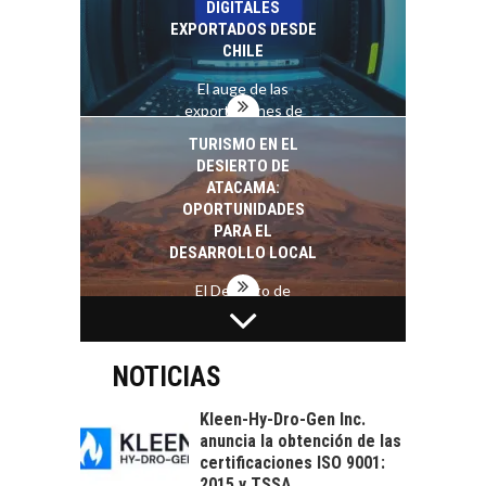
DIGITALES
crédito…
EXPORTADOS DESDE
CHILE
El auge de las
exportaciones de
servicios digitales en
TURISMO EN EL
Chile:…
DESIERTO DE
ATACAMA:
OPORTUNIDADES
PARA EL
DESARROLLO LOCAL
El Desierto de
Atacama: Motor
LA INDUSTRIA
Estratégico para el
MINERA CHILENA
Desarrollo Turístico…
FRENTE AL DESAFÍO
NOTICIAS
DE LA
SOSTENIBILIDAD
Kleen-Hy-Dro-Gen Inc.
anuncia la obtención de las
Minería chilena: un
certificaciones ISO 9001:
pilar estratégico ante
2015 y TSSA