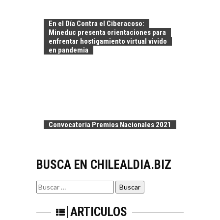
exportaciones de
servicios digitales en
TURISMO EN EL
Chile:…
En el Día Contra el Ciberacoso:
DESIERTO DE
Mineduc presenta orientaciones para
ATACAMA:
enfrentar hostigamiento virtual vivido
OPORTUNIDADES
en pandemia
PARA EL
DESARROLLO LOCAL
El Desierto de
Atacama: Motor
LA INDUSTRIA
Estratégico para el
MINERA CHILENA
Desarrollo Turístico…
FRENTE AL DESAFÍO
Convocatoria Premios Nacionales 2021
DE LA
SOSTENIBILIDAD
Minería chilena: un
BUSCA EN CHILEALDIA.BIZ
pilar estratégico ante
el reto ineludible de…
CAPITAL DE RIESGO
Buscar
EN CHILE:
por:
OPORTUNIDADES
PARA STARTUPS Y
ARTÍCULOS
NUEVOS NEGOCIOS