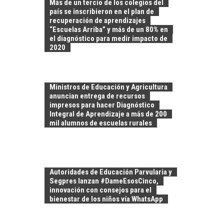
Más de un tercio de los colegios del
país se inscribieron en el plan de
recuperación de aprendizajes
“Escuelas Arriba” y más de un 80% en
el diagnóstico para medir impacto de
2020
Ministros de Educación y Agricultura
anuncian entrega de recursos
impresos para hacer Diagnóstico
Integral de Aprendizaje a más de 200
mil alumnos de escuelas rurales
EL CRECIMIENTO DE
LOS SERVICIOS
Autoridades de Educación Parvularia y
DIGITALES
Segpres lanzan #DameEsosCinco,
EXPORTADOS DESDE
innovación con consejos para el
CHILE
bienestar de los niños vía WhatsApp
El auge de las