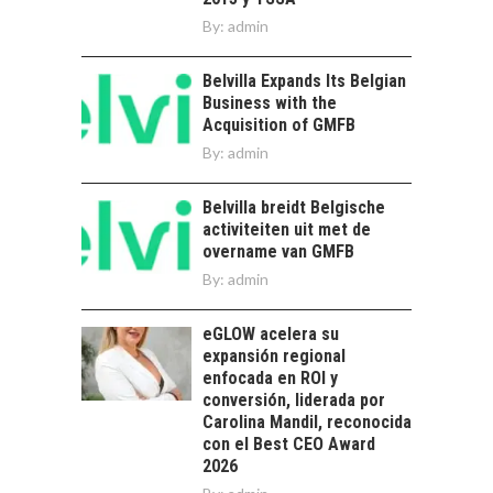
el reto ineludible de…
CAPITAL DE RIESGO
By:
admin
EN CHILE:
OPORTUNIDADES
Belvilla Expands Its Belgian
PARA STARTUPS Y
Business with the
NUEVOS NEGOCIOS
Acquisition of GMFB
Capital de riesgo en
By:
admin
Chile: motor de
innovación para
LA
Belvilla breidt Belgische
startups…
TRANSFORMACIÓN
activiteiten uit met de
DE LOS RECURSOS
overname van GMFB
HUMANOS EN LAS
By:
admin
EMPRESAS
CHILENAS
eGLOW acelera su
La transformación
expansión regional
estratégica de los
enfocada en ROI y
FINANCIAMIENTO
recursos humanos en
conversión, liderada por
PARA PYMES EN
las empresas…
Carolina Mandil, reconocida
CHILE:
con el Best CEO Award
ALTERNATIVAS MÁS
2026
ALLÁ DEL CRÉDITO