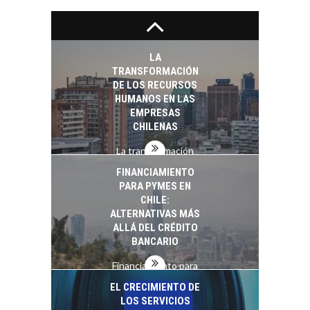
Capital de riesgo en
Chile: motor de
innovación para
LA
startups…
TRANSFORMACIÓN
DE LOS RECURSOS
HUMANOS EN LAS
EMPRESAS
CHILENAS
La transformación
estratégica de los
FINANCIAMIENTO
recursos humanos en
PARA PYMES EN
las empresas…
CHILE:
ALTERNATIVAS MÁS
ALLÁ DEL CRÉDITO
BANCARIO
Financiamiento para
pymes en Chile:
EL CRECIMIENTO DE
alternativas que
LOS SERVICIOS
trascienden el