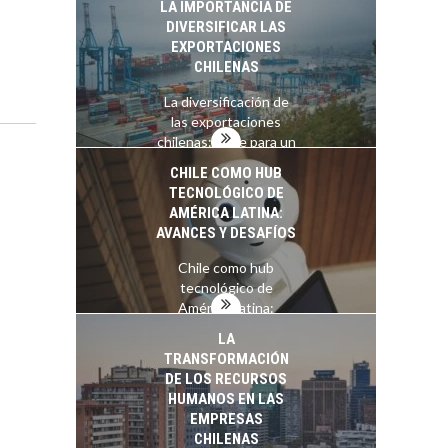
LA IMPORTANCIA DE
Estratégico para el
DIVERSIFICAR LAS
Desarrollo Turístico…
EXPORTACIONES
CHILENAS
La diversificación de
las exportaciones
chilenas: clave para un
crecimiento…
CHILE COMO HUB
TECNOLÓGICO DE
AMÉRICA LATINA:
AVANCES Y DESAFÍOS
Chile como hub
tecnológico de
América Latina:
avances y desafíos…
LA
TRANSFORMACIÓN
DE LOS RECURSOS
HUMANOS EN LAS
EMPRESAS
CHILENAS