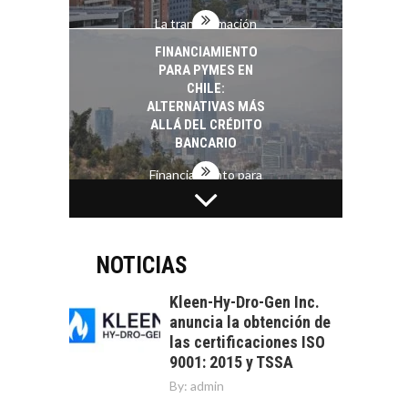
La transformación
estratégica de los
FINANCIAMIENTO
recursos humanos en
PARA PYMES EN
las empresas…
CHILE:
ALTERNATIVAS MÁS
ALLÁ DEL CRÉDITO
BANCARIO
Financiamiento para
pymes en Chile:
EL CRECIMIENTO DE
alternativas que
LOS SERVICIOS
trascienden el
DIGITALES
crédito…
EXPORTADOS DESDE
NOTICIAS
CHILE
Kleen-Hy-Dro-Gen Inc.
El auge de las
anuncia la obtención de
exportaciones de
las certificaciones ISO
servicios digitales en
TURISMO EN EL
9001: 2015 y TSSA
Chile:…
DESIERTO DE
By:
admin
ATACAMA: