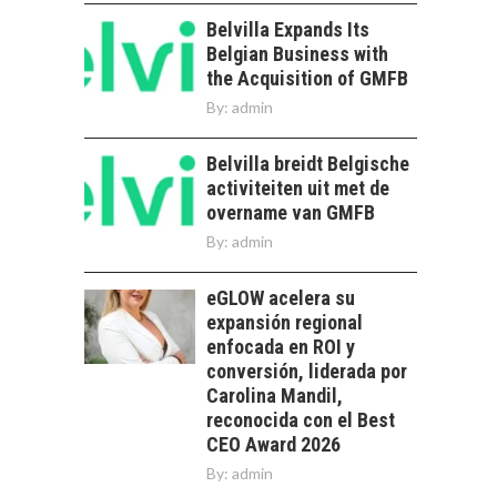
OPORTUNIDADES
PARA EL
Belvilla Expands Its
DESARROLLO LOCAL
Belgian Business with
the Acquisition of GMFB
El Desierto de
Atacama: Motor
By:
admin
LA IMPORTANCIA DE
Estratégico para el
DIVERSIFICAR LAS
Desarrollo Turístico…
Belvilla breidt Belgische
EXPORTACIONES
CHILENAS
activiteiten uit met de
overname van GMFB
La diversificación de
By:
admin
las exportaciones
chilenas: clave para un
crecimiento…
eGLOW acelera su
CHILE COMO HUB
expansión regional
TECNOLÓGICO DE
enfocada en ROI y
AMÉRICA LATINA:
AVANCES Y DESAFÍOS
conversión, liderada por
Carolina Mandil,
Chile como hub
reconocida con el Best
tecnológico de
CEO Award 2026
América Latina:
By:
admin
avances y desafíos…
LA