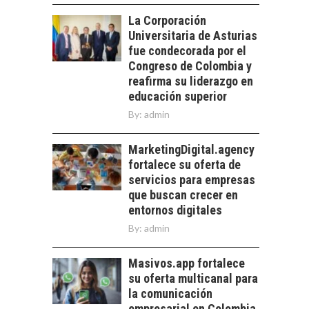
TRANSFORMACIÓN
La Corporación
DE LOS RECURSOS
Universitaria de Asturias
HUMANOS EN LAS
EMPRESAS
fue condecorada por el
CHILENAS
Congreso de Colombia y
reafirma su liderazgo en
La transformación
educación superior
estratégica de los
FINANCIAMIENTO
recursos humanos en
By:
admin
PARA PYMES EN
las empresas…
CHILE:
MarketingDigital.agency
ALTERNATIVAS MÁS
ALLÁ DEL CRÉDITO
fortalece su oferta de
BANCARIO
servicios para empresas
que buscan crecer en
Financiamiento para
entornos digitales
pymes en Chile:
By:
admin
alternativas que
trascienden el
crédito…
Masivos.app fortalece
su oferta multicanal para
la comunicación
empresarial en Colombia