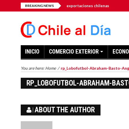
rtancia de diversificar las exportaciones chilenas
BREAKING NEWS
Chile co
INICIO
COMERCIO EXTERIOR
ECONO
You are here:
Home
/
rp_Lobofutbol-Abraham-Basto-Anga
RP_LOBOFUTBOL-ABRAHAM-BASTO
ABOUT THE AUTHOR