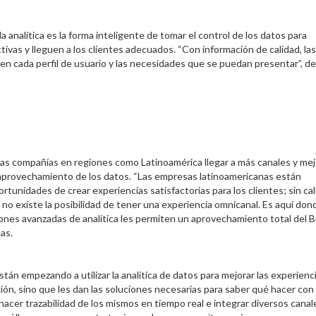
analítica es la forma inteligente de tomar el control de los datos para
ivas y lleguen a los clientes adecuados. “Con información de calidad, las
n cada perfil de usuario y las necesidades que se puedan presentar”, d
 las compañías en regiones como Latinoamérica llegar a más canales y mej
or aprovechamiento de los datos. “Las empresas latinoamericanas están
unidades de crear experiencias satisfactorias para los clientes; sin cal
 no existe la posibilidad de tener una experiencia omnicanal. Es aquí don
nes avanzadas de analítica les permiten un aprovechamiento total del B
las.
án empezando a utilizar la analítica de datos para mejorar las experienc
ación, sino que les dan las soluciones necesarias para saber qué hacer con
hacer trazabilidad de los mismos en tiempo real e integrar diversos canal