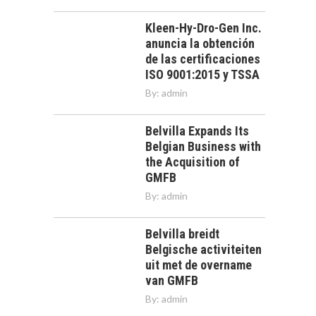
Kleen-Hy-Dro-Gen Inc.
anuncia la obtención
de las certificaciones
ISO 9001:2015 y TSSA
By:
admin
Belvilla Expands Its
Belgian Business with
the Acquisition of
GMFB
By:
admin
Belvilla breidt
Belgische activiteiten
uit met de overname
van GMFB
By:
admin