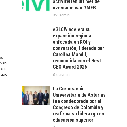
HUMANOS EN LAS
activiteiten uit met de
EMPRESAS
overname van GMFB
CHILENAS
By:
admin
La transformación
a
estratégica de los
eGLOW acelera su
FINANCIAMIENTO
recursos humanos en
expansión regional
PARA PYMES EN
las empresas…
enfocada en ROI y
CHILE:
ALTERNATIVAS MÁS
conversión, liderada por
ALLÁ DEL CRÉDITO
Carolina Mandil,
os
BANCARIO
reconocida con el Best
 van
CEO Award 2026
n de
Financiamiento para
s que
By:
admin
pymes en Chile:
EL CRECIMIENTO DE
alternativas que
LOS SERVICIOS
trascienden el
La Corporación
DIGITALES
crédito…
Universitaria de Asturias
EXPORTADOS DESDE
CHILE
fue condecorada por el
Congreso de Colombia y
El auge de las
reafirma su liderazgo en
exportaciones de
educación superior
servicios digitales en
TURISMO EN EL