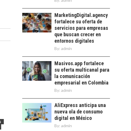
By:
Chile:…
admin
DESIERTO DE
ATACAMA:
MarketingDigital.agency
OPORTUNIDADES
fortalece su oferta de
PARA EL
DESARROLLO LOCAL
servicios para empresas
que buscan crecer en
El Desierto de
entornos digitales
Atacama: Motor
By:
admin
Estratégico para el
Desarrollo Turístico…
Masivos.app fortalece
su oferta multicanal para
la comunicación
empresarial en Colombia
By:
admin
AliExpress anticipa una
nueva ola de consumo
digital en México
s
By:
admin