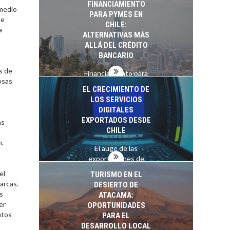
LA
FINANCIAMIENTO
startups…
 medio
TRANSFORMACIÓN
PARA PYMES EN
de
DE LOS RECURSOS
CHILE:
a
HUMANOS EN LAS
ALTERNATIVAS MÁS
EMPRESAS
ALLÁ DEL CRÉDITO
CHILENAS
BANCARIO
s de
La transformación
Financiamiento para
osas
estratégica de los
pymes en Chile:
EL CRECIMIENTO DE
recursos humanos en
alternativas que
LOS SERVICIOS
las empresas…
trascienden el
DIGITALES
crédito…
EXPORTADOS DESDE
as
CHILE
n.
El auge de las
exportaciones de
servicios digitales en
el
TURISMO EN EL
Chile:…
arcas.
DESIERTO DE
s
ATACAMA:
er
OPORTUNIDADES
atos
PARA EL
DESARROLLO LOCAL