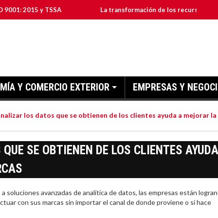
015 y TSSA
La transformación de los recursos humanos en l
MÍA Y COMERCIO EXTERIOR
EMPRESAS Y NEGOC
analizar los datos que se obtienen de los clientes ayuda a mejorar la
 QUE SE OBTIENEN DE LOS CLIENTES AYUD
RCAS
soluciones avanzadas de analítica de datos, las empresas están logra
actuar con sus marcas sin importar el canal de donde proviene o si hace