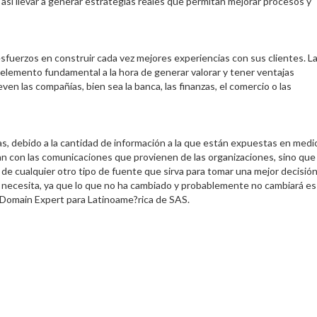
 así llevar a generar estrategias reales que permitan mejorar procesos y
uerzos en construir cada vez mejores experiencias con sus clientes. L
elemento fundamental a la hora de generar valorar y tener ventajas
n las compañías, bien sea la banca, las finanzas, el comercio o las
as, debido a la cantidad de información a la que están expuestas en medi
dan con las comunicaciones que provienen de las organizaciones, sino que
 de cualquier otro tipo de fuente que sirva para tomar una mejor decisió
que necesita, ya que lo que no ha cambiado y probablemente no cambiará e
e Domain Expert para Latinoame?rica de SAS.