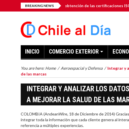
-Dro-Gen Inc. anuncia la obtención de las certificaciones ISO 9001: 2
BREAKING NEWS
INICIO
COMERCIO EXTERIOR
ECONO
You are here:
Home
/
Aeroespacial y Defensa
/
Integrar y 
de las marcas
INTEGRAR Y ANALIZAR LOS DATOS
A MEJORAR LA SALUD DE LAS MA
COLOMBIA (AndeanWire, 18 de Diciembre de 2014) Gracias a 
integrar toda la información que cada cliente genera al inter
referencia a múltiples experiencias.