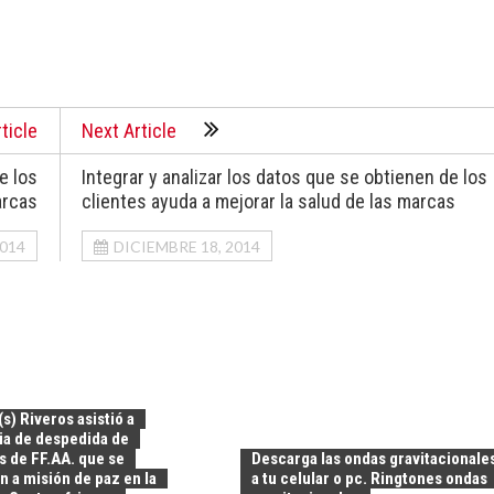
ticle
Next Article
e los
Integrar y analizar los datos que se obtienen de los
arcas
clientes ayuda a mejorar la salud de las marcas
2014
DICIEMBRE 18, 2014
(s) Riveros asistió a
a de despedida de
 de FF.AA. que se
Descarga las ondas gravitacionale
n a misión de paz en la
a tu celular o pc. Ringtones ondas