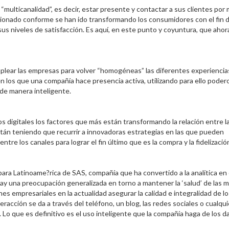
ulticanalidad”, es decir, estar presente y contactar a sus clientes por
cionado conforme se han ido transformando los consumidores con el fin 
us niveles de satisfacción. Es aquí, en este punto y coyuntura, que ahor
lear las empresas para volver “homogéneas” las diferentes experiencia
 en los que una compañía hace presencia activa, utilizando para ello poder
 de manera inteligente.
os digitales los factores que más están transformando la relación entre l
stán teniendo que recurrir a innovadoras estrategias en las que pueden
re los canales para lograr el fin último que es la compra y la fidelizació
ra Latinoame?rica de SAS, compañía que ha convertido a la analítica en 
ay una preocupación generalizada en torno a mantener la ‘salud’ de las m
es empresariales en la actualidad asegurar la calidad e integralidad de lo
eracción se da a través del teléfono, un blog, las redes sociales o cualqui
Lo que es definitivo es el uso inteligente que la compañía haga de los d