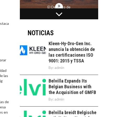
El Desierto de
Atacama: Motor
LA INDUSTRIA
Estratégico para el
MINERA CHILENA
Desarrollo Turístico…
estaca
FRENTE AL DESAFÍO
DE LA
NOTICIAS
SOSTENIBILIDAD
Kleen-Hy-Dro-Gen Inc.
Minería chilena: un
anuncia la obtención de
pilar estratégico ante
las certificaciones ISO
el reto ineludible de…
CAPITAL DE RIESGO
orar
9001: 2015 y TSSA
EN CHILE:
By:
admin
OPORTUNIDADES
idad
PARA STARTUPS Y
de las
NUEVOS NEGOCIOS
Belvilla Expands Its
ig
Belgian Business with
Capital de riesgo en
the Acquisition of GMFB
Chile: motor de
innovación para
By:
admin
ias de
LA
startups…
 esa
TRANSFORMACIÓN
Belvilla breidt Belgische
es en
DE LOS RECURSOS