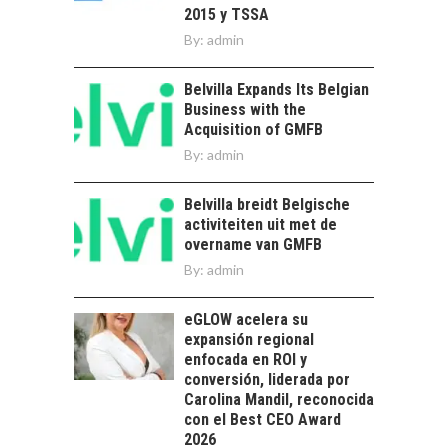
El Desierto de
2015 y TSSA
Atacama: Motor
LA INDUSTRIA
By:
admin
Estratégico para el
MINERA CHILENA
Desarrollo Turístico…
FRENTE AL DESAFÍO
Belvilla Expands Its Belgian
DE LA
Business with the
SOSTENIBILIDAD
Acquisition of GMFB
Minería chilena: un
By:
admin
pilar estratégico ante
el reto ineludible de…
CHILE COMO HUB
Belvilla breidt Belgische
TECNOLÓGICO DE
activiteiten uit met de
AMÉRICA LATINA:
overname van GMFB
AVANCES Y DESAFÍOS
By:
admin
Chile como hub
tecnológico de
eGLOW acelera su
América Latina:
expansión regional
avances y desafíos…
enfocada en ROI y
LA
conversión, liderada por
TRANSFORMACIÓN
Carolina Mandil, reconocida
DE LOS RECURSOS
con el Best CEO Award
HUMANOS EN LAS
2026
EMPRESAS