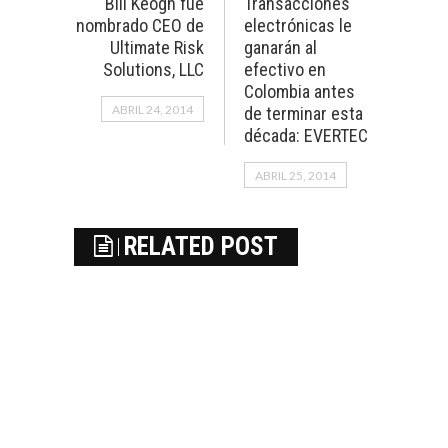
Bill Keogh fue
Transacciones
nombrado CEO de
electrónicas le
Ultimate Risk
ganarán al
Solutions, LLC
efectivo en
Colombia antes
ABRIL 24, 2014
de terminar esta
década: EVERTEC
ABRIL 25, 2014
RELATED POST