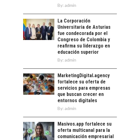
By:
CHILENAS
admin
La transformación
La Corporación
estratégica de los
FINANCIAMIENTO
Universitaria de Asturias
recursos humanos en
PARA PYMES EN
fue condecorada por el
las empresas…
CHILE:
Congreso de Colombia y
ALTERNATIVAS MÁS
reafirma su liderazgo en
ALLÁ DEL CRÉDITO
educación superior
BANCARIO
By:
admin
Financiamiento para
pymes en Chile:
MarketingDigital.agency
EL CRECIMIENTO DE
alternativas que
fortalece su oferta de
LOS SERVICIOS
trascienden el
servicios para empresas
DIGITALES
crédito…
que buscan crecer en
EXPORTADOS DESDE
entornos digitales
CHILE
By:
admin
El auge de las
exportaciones de
Masivos.app fortalece su
servicios digitales en
oferta multicanal para la
Chile:…
comunicación empresarial