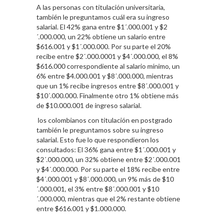
A las personas con titulación universitaria,
también le preguntamos cuál era su ingreso
salarial. El 42% gana entre $1´.000.001 y $2
´.000.000, un 22% obtiene un salario entre
$616.001 y $1´.000.000. Por su parte el 20%
recibe entre $2´.000.0001 y $4´.000.000, el 8%
$616.000 correspondiente al salario mínimo, un
6% entre $4.000.001 y $8´.000.000, mientras
que un 1% recibe ingresos entre $8´.000.001 y
$10´.000.000. Finalmente otro 1% obtiene más
de $10.000.001 de ingreso salarial.
los colombianos con titulación en postgrado
también le preguntamos sobre su ingreso
salarial. Esto fue lo que respondieron los
consultados: El 36% gana entre $1´.000.001 y
$2´.000.000, un 32% obtiene entre $2´.000.001
y $4´.000.000. Por su parte el 18% recibe entre
$4´.000.001 y $8´.000.000, un 9% más de $10
´.000.001, el 3% entre $8´.000.001 y $10
´.000.000, mientras que el 2% restante obtiene
entre $616.001 y $1.000.000.