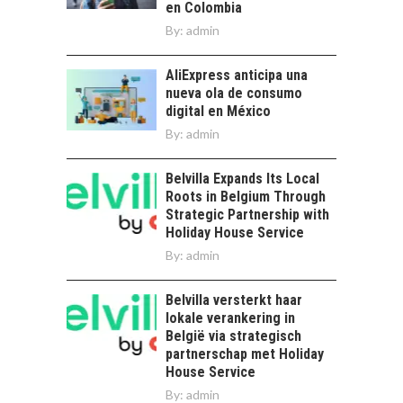
en Colombia
By:
admin
AliExpress anticipa una
nueva ola de consumo
digital en México
By:
admin
Belvilla Expands Its Local
Roots in Belgium Through
Strategic Partnership with
Holiday House Service
By:
admin
Belvilla versterkt haar
lokale verankering in
België via strategisch
partnerschap met Holiday
House Service
By:
admin