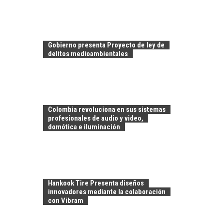
Gobierno presenta Proyecto de ley de
delitos medioambientales
Colombia revoluciona en sus sistemas
profesionales de audio y video,
domótica e iluminación
FINANCIAMIENTO
PARA PYMES EN
CHILE:
Hankook Tire Presenta diseños
ALTERNATIVAS MÁS
innovadores mediante la colaboración
ALLÁ DEL CRÉDITO
con Vibram
BANCARIO