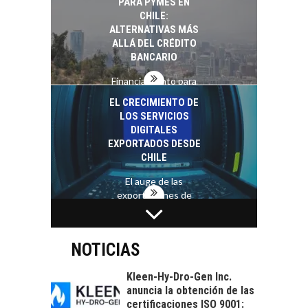
PARA PYMES EN
las empresas…
CHILE:
ALTERNATIVAS MÁS
ALLÁ DEL CRÉDITO
BANCARIO
Financiamiento para
pymes en Chile:
EL CRECIMIENTO DE
alternativas que
LOS SERVICIOS
trascienden el
DIGITALES
crédito…
EXPORTADOS DESDE
CHILE
El auge de las
exportaciones de
servicios digitales en
TURISMO EN EL
Chile:…
DESIERTO DE
ATACAMA:
NOTICIAS
OPORTUNIDADES
PARA EL
Kleen-Hy-Dro-Gen Inc.
DESARROLLO LOCAL
anuncia la obtención de las
certificaciones ISO 9001: