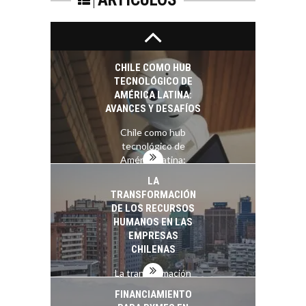
SOSTENIBILIDAD
Minería chilena: un
pilar estratégico ante
el reto ineludible de…
CHILE COMO HUB
TECNOLÓGICO DE
AMÉRICA LATINA:
AVANCES Y DESAFÍOS
Chile como hub
tecnológico de
América Latina:
avances y desafíos…
LA
TRANSFORMACIÓN
DE LOS RECURSOS
HUMANOS EN LAS
EMPRESAS
CHILENAS
La transformación
estratégica de los
FINANCIAMIENTO
recursos humanos en