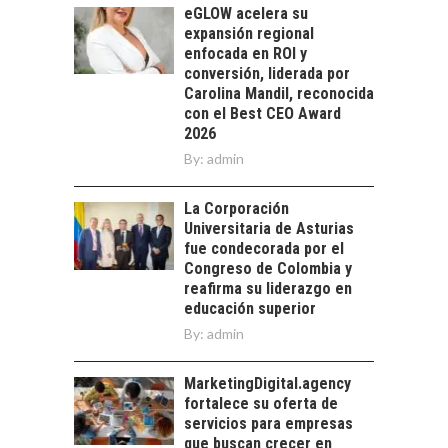
eGLOW acelera su
La transformación
expansión regional
estratégica de los
enfocada en ROI y
FINANCIAMIENTO
recursos humanos en
conversión, liderada por
PARA PYMES EN
las empresas…
Carolina Mandil, reconocida
CHILE:
con el Best CEO Award
ALTERNATIVAS MÁS
2026
ALLÁ DEL CRÉDITO
By:
BANCARIO
admin
Financiamiento para
La Corporación
pymes en Chile:
EL CRECIMIENTO DE
Universitaria de Asturias
alternativas que
LOS SERVICIOS
fue condecorada por el
trascienden el
DIGITALES
Congreso de Colombia y
crédito…
EXPORTADOS DESDE
reafirma su liderazgo en
CHILE
educación superior
By:
admin
El auge de las
exportaciones de
servicios digitales en
MarketingDigital.agency
TURISMO EN EL
Chile:…
fortalece su oferta de
DESIERTO DE
servicios para empresas
ATACAMA:
que buscan crecer en