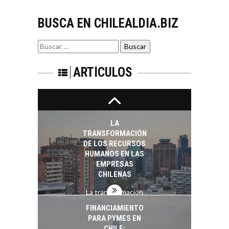
Minería chilena: un
BUSCA EN CHILEALDIA.BIZ
pilar estratégico ante
el reto ineludible de…
CAPITAL DE RIESGO
Buscar
EN CHILE:
por:
OPORTUNIDADES
PARA STARTUPS Y
ARTÍCULOS
NUEVOS NEGOCIOS
Capital de riesgo en
Chile: motor de
innovación para
LA
startups…
TRANSFORMACIÓN
DE LOS RECURSOS
HUMANOS EN LAS
EMPRESAS
CHILENAS
La transformación
estratégica de los
FINANCIAMIENTO
recursos humanos en
PARA PYMES EN
las empresas…
CHILE: