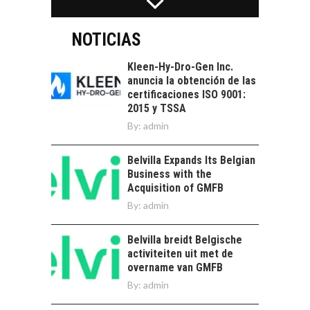
LA INDUSTRIA
Estratégico para el
MINERA CHILENA
Desarrollo Turístico…
FRENTE AL DESAFÍO
NOTICIAS
DE LA
SOSTENIBILIDAD
Kleen-Hy-Dro-Gen Inc.
anuncia la obtención de las
Minería chilena: un
certificaciones ISO 9001:
pilar estratégico ante
2015 y TSSA
el reto ineludible de…
CAPITAL DE RIESGO
By:
admin
EN CHILE:
OPORTUNIDADES
Belvilla Expands Its Belgian
PARA STARTUPS Y
Business with the
NUEVOS NEGOCIOS
Acquisition of GMFB
Capital de riesgo en
By:
admin
Chile: motor de
innovación para
LA
Belvilla breidt Belgische
startups…
TRANSFORMACIÓN
activiteiten uit met de
DE LOS RECURSOS
overname van GMFB
HUMANOS EN LAS
By:
admin
EMPRESAS
CHILENAS