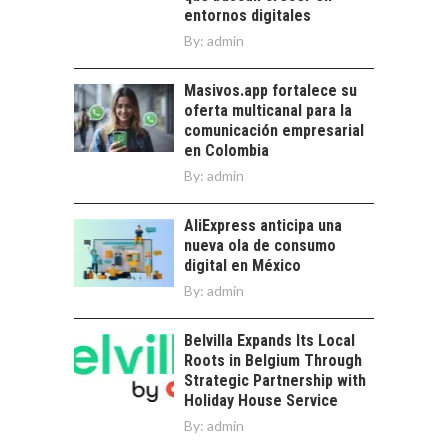
OPORTUNIDADES
entornos digitales
PARA EL
By:
admin
DESARROLLO LOCAL
El Desierto de
Masivos.app fortalece su
Atacama: Motor
oferta multicanal para la
Estratégico para el
comunicación empresarial
Desarrollo Turístico…
en Colombia
By:
admin
AliExpress anticipa una
nueva ola de consumo
digital en México
By:
admin
Belvilla Expands Its Local
Roots in Belgium Through
Strategic Partnership with
Holiday House Service
By:
admin