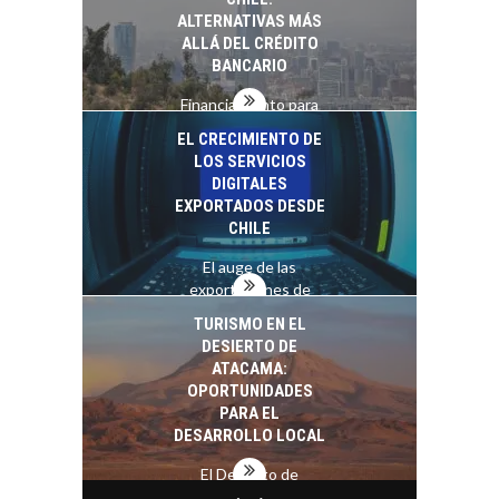
ALTERNATIVAS MÁS
ALLÁ DEL CRÉDITO
BANCARIO
Financiamiento para
pymes en Chile:
EL CRECIMIENTO DE
alternativas que
LOS SERVICIOS
trascienden el
DIGITALES
crédito…
EXPORTADOS DESDE
CHILE
El auge de las
exportaciones de
servicios digitales en
TURISMO EN EL
Chile:…
DESIERTO DE
ATACAMA:
OPORTUNIDADES
PARA EL
DESARROLLO LOCAL
El Desierto de
Atacama: Motor