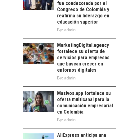
recursos humanos en
fue condecorada por el
PARA PYMES EN
las empresas…
Congreso de Colombia y
CHILE:
reafirma su liderazgo en
ALTERNATIVAS MÁS
educación superior
ALLÁ DEL CRÉDITO
By:
admin
BANCARIO
Financiamiento para
MarketingDigital.agency
pymes en Chile:
fortalece su oferta de
alternativas que
servicios para empresas
trascienden el
que buscan crecer en
crédito…
entornos digitales
By:
admin
Masivos.app fortalece su
oferta multicanal para la
comunicación empresarial
en Colombia
By:
admin
AliExpress anticipa una