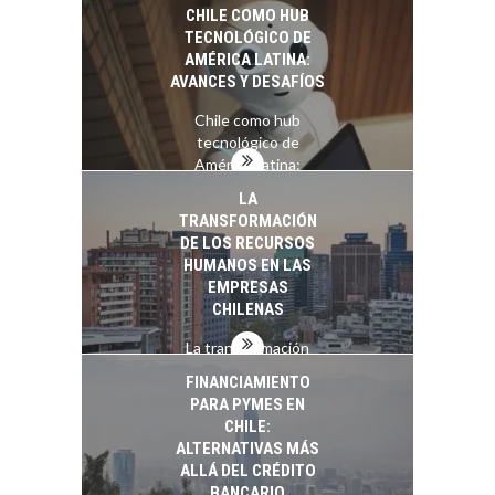
crecimiento…
CHILE COMO HUB
TECNOLÓGICO DE
AMÉRICA LATINA:
AVANCES Y DESAFÍOS
Chile como hub
tecnológico de
América Latina:
avances y desafíos…
LA
TRANSFORMACIÓN
DE LOS RECURSOS
HUMANOS EN LAS
EMPRESAS
CHILENAS
La transformación
estratégica de los
FINANCIAMIENTO
recursos humanos en
PARA PYMES EN
las empresas…
CHILE:
ALTERNATIVAS MÁS
ALLÁ DEL CRÉDITO
BANCARIO