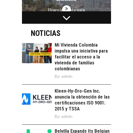
Financiamiento para
pymes en Chile:
EL CRECIMIENTO DE
alternativas que
LOS SERVICIOS
trascienden el
DIGITALES
NOTICIAS
crédito…
EXPORTADOS DESDE
CHILE
Mi Vivienda Colombia
impulsa una iniciativa para
El auge de las
facilitar el acceso a la
exportaciones de
vivienda de familias
servicios digitales en
TURISMO EN EL
colombianas
Chile:…
DESIERTO DE
By:
admin
ATACAMA:
OPORTUNIDADES
Kleen-Hy-Dro-Gen Inc.
PARA EL
anuncia la obtención de las
DESARROLLO LOCAL
certificaciones ISO 9001:
El Desierto de
2015 y TSSA
Atacama: Motor
By:
admin
LA IMPORTANCIA DE
Estratégico para el
DIVERSIFICAR LAS
Desarrollo Turístico…
EXPORTACIONES
Belvilla Expands Its Belgian