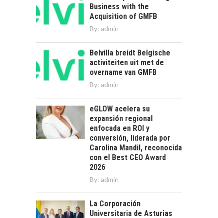
CHILENAS
Business with the
Acquisition of GMFB
La diversificación de
By:
admin
las exportaciones
chilenas: clave para un
crecimiento…
Belvilla breidt Belgische
CHILE COMO HUB
activiteiten uit met de
TECNOLÓGICO DE
overname van GMFB
AMÉRICA LATINA:
AVANCES Y DESAFÍOS
By:
admin
Chile como hub
eGLOW acelera su
tecnológico de
expansión regional
América Latina:
enfocada en ROI y
avances y desafíos…
LA
conversión, liderada por
TRANSFORMACIÓN
Carolina Mandil, reconocida
DE LOS RECURSOS
con el Best CEO Award
HUMANOS EN LAS
2026
EMPRESAS
By:
admin
CHILENAS
La transformación
La Corporación
estratégica de los
Universitaria de Asturias
FINANCIAMIENTO