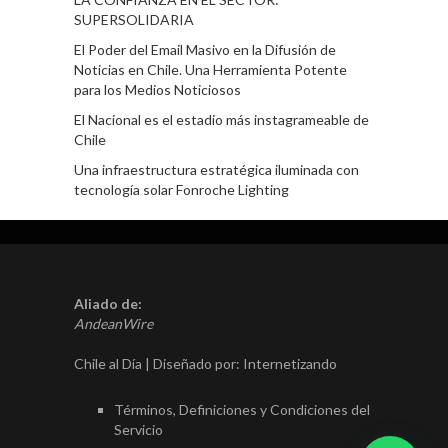
SUPERSOLIDARIA
El Poder del Email Masivo en la Difusión de
Noticias en Chile. Una Herramienta Potente
para los Medios Noticiosos
El Nacional es el estadio más instagrameable de
Chile
Una infraestructura estratégica iluminada con
tecnología solar Fonroche Lighting
Aliado de:
AndeanWire
Chile al Día | Diseñado por:
Internetizando
Términos, Definiciones y Condiciones del
Servicio