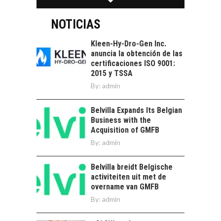
EL CRECIMIENTO DE
alternativas que
LOS SERVICIOS
trascienden el
DIGITALES
NOTICIAS
crédito…
EXPORTADOS DESDE
CHILE
Kleen-Hy-Dro-Gen Inc.
anuncia la obtención de las
El auge de las
certificaciones ISO 9001:
exportaciones de
2015 y TSSA
servicios digitales en
TURISMO EN EL
By:
admin
Chile:…
DESIERTO DE
ATACAMA:
Belvilla Expands Its Belgian
OPORTUNIDADES
Business with the
PARA EL
Acquisition of GMFB
DESARROLLO LOCAL
By:
admin
El Desierto de
Atacama: Motor
LA IMPORTANCIA DE
Belvilla breidt Belgische
Estratégico para el
DIVERSIFICAR LAS
activiteiten uit met de
Desarrollo Turístico…
EXPORTACIONES
overname van GMFB
CHILENAS
By:
admin
La diversificación de
las exportaciones