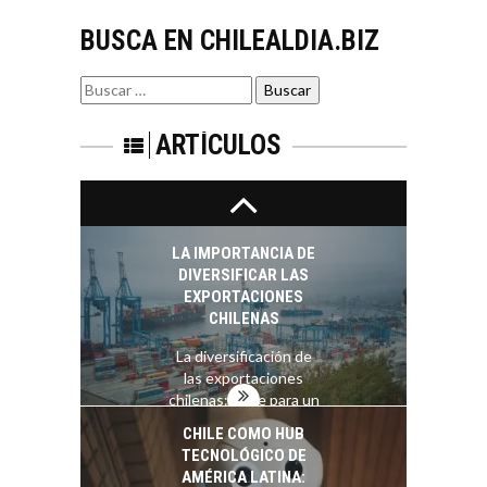
El auge de las
BUSCA EN CHILEALDIA.BIZ
exportaciones de
servicios digitales en
TURISMO EN EL
Chile:…
Buscar
DESIERTO DE
por:
ATACAMA:
OPORTUNIDADES
ARTÍCULOS
PARA EL
DESARROLLO LOCAL
El Desierto de
Atacama: Motor
LA IMPORTANCIA DE
Estratégico para el
DIVERSIFICAR LAS
Desarrollo Turístico…
EXPORTACIONES
CHILENAS
La diversificación de
las exportaciones
chilenas: clave para un
crecimiento…
CHILE COMO HUB
TECNOLÓGICO DE
AMÉRICA LATINA: