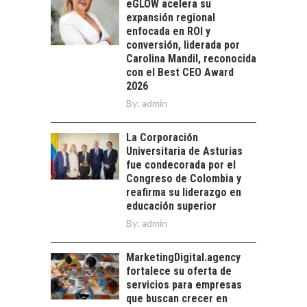
eGLOW acelera su
chilenas: clave para un
expansión regional
crecimiento…
enfocada en ROI y
CHILE COMO HUB
conversión, liderada por
TECNOLÓGICO DE
Carolina Mandil, reconocida
AMÉRICA LATINA:
con el Best CEO Award
AVANCES Y DESAFÍOS
2026
Chile como hub
By:
admin
tecnológico de
América Latina:
La Corporación
avances y desafíos…
LA
Universitaria de Asturias
TRANSFORMACIÓN
fue condecorada por el
DE LOS RECURSOS
Congreso de Colombia y
HUMANOS EN LAS
reafirma su liderazgo en
EMPRESAS
educación superior
CHILENAS
By:
admin
La transformación
estratégica de los
MarketingDigital.agency
FINANCIAMIENTO
recursos humanos en
fortalece su oferta de
PARA PYMES EN
las empresas…
servicios para empresas
CHILE:
que buscan crecer en
ALTERNATIVAS MÁS