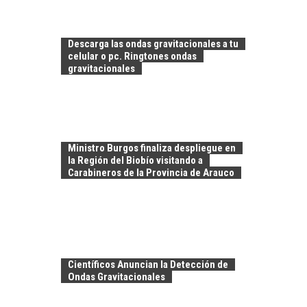
LA
TRANSFORMACIÓN
DE LOS RECURSOS
Descarga las ondas gravitacionales a tu
HUMANOS EN LAS
celular o pc. Ringtones ondas
EMPRESAS
gravitacionales
CHILENAS
La transformación
estratégica de los
FINANCIAMIENTO
recursos humanos en
PARA PYMES EN
las empresas…
Ministro Burgos finaliza despliegue en
CHILE:
la Región del Biobío visitando a
ALTERNATIVAS MÁS
Carabineros de la Provincia de Arauco
ALLÁ DEL CRÉDITO
BANCARIO
Financiamiento para
pymes en Chile:
EL CRECIMIENTO DE
alternativas que
LOS SERVICIOS
trascienden el
Científicos Anuncian la Detección de
DIGITALES
crédito…
Ondas Gravitacionales
EXPORTADOS DESDE
CHILE