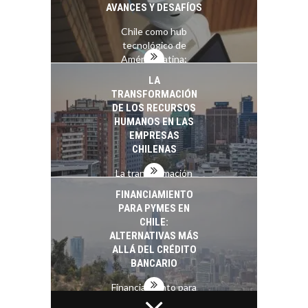
AVANCES Y DESAFÍOS
Chile como hub
tecnológico de
América Latina:
avances y desafíos…
LA
TRANSFORMACIÓN
DE LOS RECURSOS
HUMANOS EN LAS
EMPRESAS
CHILENAS
La transformación
estratégica de los
FINANCIAMIENTO
recursos humanos en
PARA PYMES EN
las empresas…
CHILE:
ALTERNATIVAS MÁS
ALLÁ DEL CRÉDITO
BANCARIO
Financiamiento para
pymes en Chile: