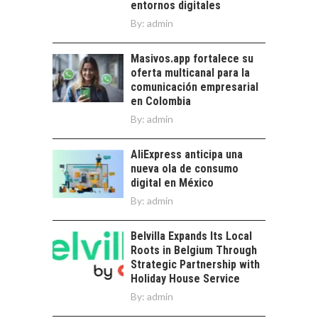
entornos digitales
ALLÁ DEL CRÉDITO
By:
admin
BANCARIO
Financiamiento para
Masivos.app fortalece su
pymes en Chile:
oferta multicanal para la
alternativas que
comunicación empresarial
trascienden el
en Colombia
crédito…
By:
admin
AliExpress anticipa una
nueva ola de consumo
digital en México
By:
admin
Belvilla Expands Its Local
Roots in Belgium Through
Strategic Partnership with
Holiday House Service
By:
admin