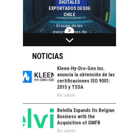
DIGITALES
crédito…
EXPORTADOS DESDE
CHILE
El auge de las
exportaciones de
servicios digitales en
TURISMO EN EL
Chile:…
DESIERTO DE
ATACAMA:
NOTICIAS
OPORTUNIDADES
PARA EL
Kleen-Hy-Dro-Gen Inc.
DESARROLLO LOCAL
anuncia la obtención de las
certificaciones ISO 9001:
El Desierto de
2015 y TSSA
Atacama: Motor
LA INDUSTRIA
By:
admin
Estratégico para el
MINERA CHILENA
Desarrollo Turístico…
FRENTE AL DESAFÍO
Belvilla Expands Its Belgian
DE LA
Business with the
SOSTENIBILIDAD
Acquisition of GMFB
Minería chilena: un
By:
admin
pilar estratégico ante