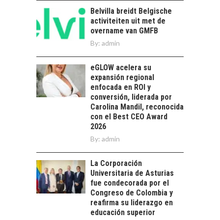
el reto ineludible de…
CHILE COMO HUB
Belvilla breidt Belgische
TECNOLÓGICO DE
activiteiten uit met de
AMÉRICA LATINA:
overname van GMFB
AVANCES Y DESAFÍOS
By:
admin
Chile como hub
tecnológico de
eGLOW acelera su
América Latina:
expansión regional
avances y desafíos…
enfocada en ROI y
LA
conversión, liderada por
TRANSFORMACIÓN
Carolina Mandil, reconocida
DE LOS RECURSOS
con el Best CEO Award
HUMANOS EN LAS
2026
EMPRESAS
By:
CHILENAS
admin
La transformación
La Corporación
estratégica de los
FINANCIAMIENTO
Universitaria de Asturias
recursos humanos en
PARA PYMES EN
fue condecorada por el
las empresas…
CHILE:
Congreso de Colombia y
ALTERNATIVAS MÁS
reafirma su liderazgo en
ALLÁ DEL CRÉDITO
educación superior