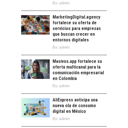
BANCARIO
By:
admin
Financiamiento para
pymes en Chile:
MarketingDigital.agency
EL CRECIMIENTO DE
alternativas que
fortalece su oferta de
LOS SERVICIOS
trascienden el
servicios para empresas
DIGITALES
crédito…
que buscan crecer en
EXPORTADOS DESDE
entornos digitales
CHILE
By:
admin
El auge de las
exportaciones de
Masivos.app fortalece su
servicios digitales en
oferta multicanal para la
Chile:…
comunicación empresarial
en Colombia
By:
admin
AliExpress anticipa una
nueva ola de consumo
digital en México
By:
admin