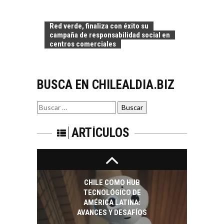
exportaciones de
servicios digitales en
TURISMO EN EL
Chile:…
Red verde, finaliza con éxito su
DESIERTO DE
campaña de responsabilidad social en
ATACAMA:
centros comerciales
OPORTUNIDADES
PARA EL
DESARROLLO LOCAL
BUSCA EN CHILEALDIA.BIZ
El Desierto de
Atacama: Motor
LA INDUSTRIA
Estratégico para el
Buscar
MINERA CHILENA
Desarrollo Turístico…
por:
FRENTE AL DESAFÍO
DE LA
ARTÍCULOS
SOSTENIBILIDAD
Minería chilena: un
pilar estratégico ante
el reto ineludible de…
CHILE COMO HUB
TECNOLÓGICO DE
AMÉRICA LATINA:
AVANCES Y DESAFÍOS