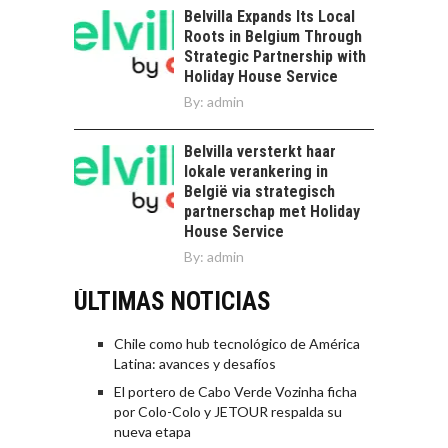
Belvilla Expands Its Local
Roots in Belgium Through
Strategic Partnership with
Holiday House Service
By:
admin
Belvilla versterkt haar
lokale verankering in
België via strategisch
partnerschap met Holiday
House Service
By:
admin
ÚLTIMAS NOTICIAS
Chile como hub tecnológico de América
Latina: avances y desafíos
El portero de Cabo Verde Vozinha ficha
por Colo-Colo y JETOUR respalda su
nueva etapa