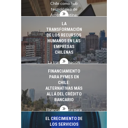
Chile como hub
tecnológico de
América Latina:
avances y desafíos…
LA
TRANSFORMACIÓN
DE LOS RECURSOS
HUMANOS EN LAS
EMPRESAS
CHILENAS
La transformación
estratégica de los
FINANCIAMIENTO
recursos humanos en
PARA PYMES EN
las empresas…
CHILE:
ALTERNATIVAS MÁS
ALLÁ DEL CRÉDITO
BANCARIO
Financiamiento para
pymes en Chile:
EL CRECIMIENTO DE
alternativas que
LOS SERVICIOS
trascienden el