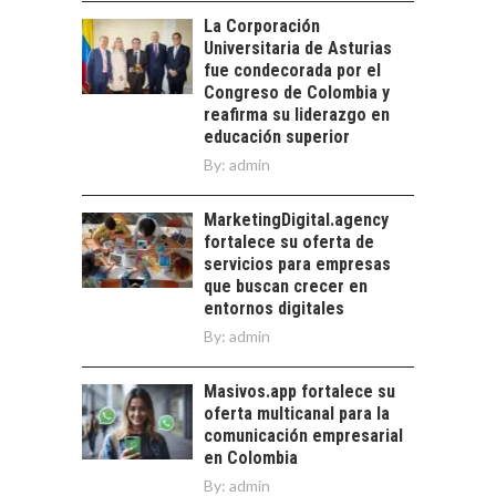
América Latina:
La Corporación
avances y desafíos…
Universitaria de Asturias
LA
fue condecorada por el
TRANSFORMACIÓN
Congreso de Colombia y
DE LOS RECURSOS
reafirma su liderazgo en
HUMANOS EN LAS
educación superior
EMPRESAS
By:
admin
CHILENAS
La transformación
MarketingDigital.agency
estratégica de los
fortalece su oferta de
recursos humanos en
servicios para empresas
las empresas…
que buscan crecer en
entornos digitales
By:
admin
Masivos.app fortalece su
oferta multicanal para la
comunicación empresarial
en Colombia
By:
admin