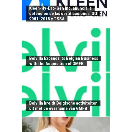
Kleen-Hy-Dro-Gen Inc. anuncia la
obtención de las certificaciones ISO
9001: 2015 y TSSA
CHILE COMO HUB
TECNOLÓGICO DE
AMÉRICA LATINA:
AVANCES Y DESAFÍOS
Belvilla Expands Its Belgian Business
with the Acquisition of GMFB
Chile como hub
tecnológico de
América Latina:
avances y desafíos…
LA
TRANSFORMACIÓN
DE LOS RECURSOS
Belvilla breidt Belgische activiteiten
HUMANOS EN LAS
uit met de overname van GMFB
EMPRESAS
CHILENAS
La transformación