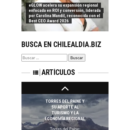
estratégica de los
FINANCIAMIENTO
eGLOW acelera su expansión regional
recursos humanos en
enfocada en ROI y conversión, liderada
PARA PYMES EN
las empresas…
por Carolina Mandil, reconocida con el
CHILE:
Best CEO Award 2026
ALTERNATIVAS MÁS
ALLÁ DEL CRÉDITO
BANCARIO
BUSCA EN CHILEALDIA.BIZ
Financiamiento para
pymes en Chile:
EL CRECIMIENTO DE
alternativas que
Buscar
LOS SERVICIOS
trascienden el
por:
DIGITALES
crédito…
EXPORTADOS DESDE
ARTÍCULOS
CHILE
El auge de las
exportaciones de
servicios digitales en
TORRES DEL PAINE Y
Chile:…
SU APORTE AL
TURISMO Y LA
ECONOMÍA REGIONAL
Torres del Paine: