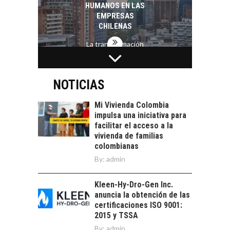
HUMANOS EN LAS
EMPRESAS
CHILENAS
La transformación
estratégica de los
FINANCIAMIENTO
recursos humanos en
PARA PYMES EN
las empresas…
CHILE:
NOTICIAS
ALTERNATIVAS MÁS
ALLÁ DEL CRÉDITO
Mi Vivienda Colombia
BANCARIO
impulsa una iniciativa para
facilitar el acceso a la
Financiamiento para
vivienda de familias
pymes en Chile:
EL CRECIMIENTO DE
colombianas
alternativas que
LOS SERVICIOS
By:
admin
trascienden el
DIGITALES
crédito…
EXPORTADOS DESDE
Kleen-Hy-Dro-Gen Inc.
CHILE
anuncia la obtención de las
El auge de las
certificaciones ISO 9001:
exportaciones de
2015 y TSSA
servicios digitales en
By:
admin