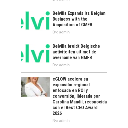
TORRES DEL PAINE Y
Chile:…
SU APORTE AL
TURISMO Y LA
Belvilla Expands Its Belgian
ECONOMÍA REGIONAL
Business with the
Acquisition of GMFB
Torres del Paine:
By:
admin
motor clave del
turismo y la
economía…
Belvilla breidt Belgische
LA IMPORTANCIA DE
activiteiten uit met de
DIVERSIFICAR LAS
overname van GMFB
EXPORTACIONES
By:
CHILENAS
admin
La diversificación de
eGLOW acelera su
las exportaciones
expansión regional
chilenas: clave para un
enfocada en ROI y
crecimiento…
CHILE COMO HUB
conversión, liderada por
TECNOLÓGICO DE
Carolina Mandil, reconocida
AMÉRICA LATINA:
con el Best CEO Award
AVANCES Y DESAFÍOS
2026
By:
admin
Chile como hub
tecnológico de