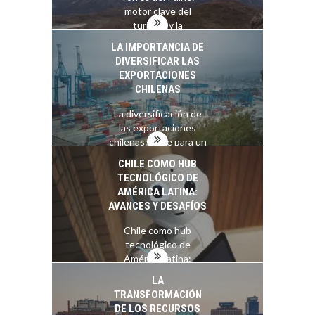
motor clave del
turismo y la
economía…
LA IMPORTANCIA DE
DIVERSIFICAR LAS
EXPORTACIONES
CHILENAS
La diversificación de
las exportaciones
chilenas: clave para un
crecimiento…
CHILE COMO HUB
TECNOLÓGICO DE
AMÉRICA LATINA:
AVANCES Y DESAFÍOS
Chile como hub
tecnológico de
América Latina:
avances y desafíos…
LA
TRANSFORMACIÓN
DE LOS RECURSOS