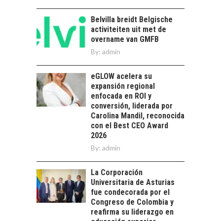
chilenas: clave para un
crecimiento…
Belvilla breidt Belgische
CHILE COMO HUB
activiteiten uit met de
TECNOLÓGICO DE
overname van GMFB
AMÉRICA LATINA:
AVANCES Y DESAFÍOS
By:
admin
Chile como hub
eGLOW acelera su
tecnológico de
expansión regional
América Latina:
enfocada en ROI y
avances y desafíos…
LA
conversión, liderada por
TRANSFORMACIÓN
Carolina Mandil, reconocida
DE LOS RECURSOS
con el Best CEO Award
HUMANOS EN LAS
2026
EMPRESAS
By:
admin
CHILENAS
La transformación
La Corporación
estratégica de los
Universitaria de Asturias
FINANCIAMIENTO
recursos humanos en
fue condecorada por el
PARA PYMES EN
las empresas…
Congreso de Colombia y
CHILE:
reafirma su liderazgo en
ALTERNATIVAS MÁS