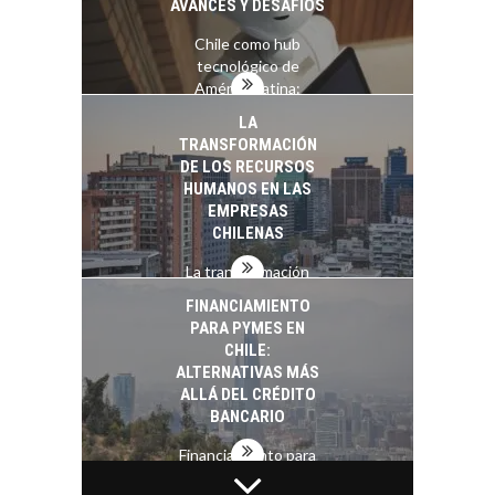
AVANCES Y DESAFÍOS
Chile como hub
tecnológico de
América Latina:
avances y desafíos…
LA
TRANSFORMACIÓN
DE LOS RECURSOS
HUMANOS EN LAS
EMPRESAS
CHILENAS
La transformación
estratégica de los
FINANCIAMIENTO
recursos humanos en
PARA PYMES EN
las empresas…
CHILE:
ALTERNATIVAS MÁS
ALLÁ DEL CRÉDITO
BANCARIO
Financiamiento para
pymes en Chile:
EL CRECIMIENTO DE