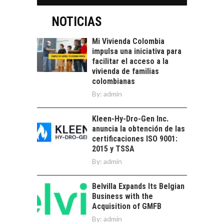
alternativas que
LOS SERVICIOS
trascienden el
DIGITALES
NOTICIAS
crédito…
EXPORTADOS DESDE
CHILE
Mi Vivienda Colombia
impulsa una iniciativa para
El auge de las
facilitar el acceso a la
exportaciones de
vivienda de familias
servicios digitales en
TURISMO EN EL
colombianas
Chile:…
DESIERTO DE
By:
admin
ATACAMA:
OPORTUNIDADES
Kleen-Hy-Dro-Gen Inc.
PARA EL
anuncia la obtención de las
DESARROLLO LOCAL
certificaciones ISO 9001:
El Desierto de
2015 y TSSA
Atacama: Motor
By:
admin
LA IMPORTANCIA DE
Estratégico para el
DIVERSIFICAR LAS
Desarrollo Turístico…
EXPORTACIONES
Belvilla Expands Its Belgian
CHILENAS
Business with the
Acquisition of GMFB
La diversificación de
By:
admin
las exportaciones