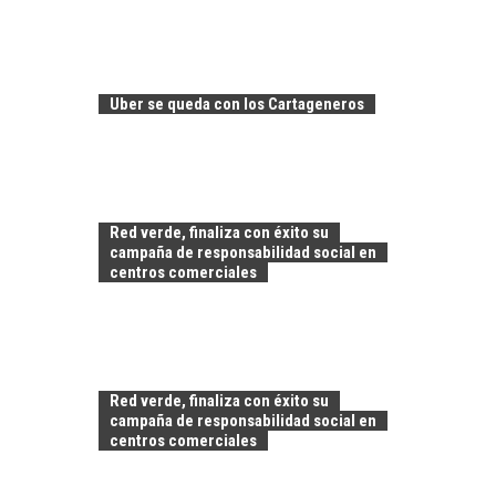
LA
TRANSFORMACIÓN
DE LOS RECURSOS
HUMANOS EN LAS
EMPRESAS
Uber se queda con los Cartageneros
CHILENAS
La transformación
estratégica de los
FINANCIAMIENTO
recursos humanos en
PARA PYMES EN
las empresas…
Red verde, finaliza con éxito su
CHILE:
campaña de responsabilidad social en
ALTERNATIVAS MÁS
centros comerciales
ALLÁ DEL CRÉDITO
BANCARIO
Financiamiento para
pymes en Chile:
EL CRECIMIENTO DE
alternativas que
Red verde, finaliza con éxito su
LOS SERVICIOS
trascienden el
campaña de responsabilidad social en
DIGITALES
crédito…
centros comerciales
EXPORTADOS DESDE
CHILE