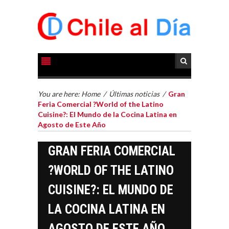
You are here:
Home
/
Últimas noticias
/
Gran
Feria Comercial ?World of the Latino
Cuisine?: El Mundo de la Cocina Latina en
Agosto de Este Año
GRAN FERIA COMERCIAL
?WORLD OF THE LATINO
CUISINE?: EL MUNDO DE
LA COCINA LATINA EN
AGOSTO DE ESTE AÑO