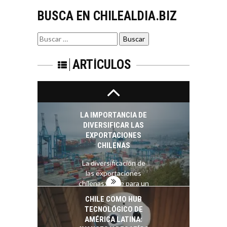
El auge de las
BUSCA EN CHILEALDIA.BIZ
exportaciones de
servicios digitales en
TURISMO EN EL
Chile:…
Buscar
DESIERTO DE
por:
ATACAMA:
OPORTUNIDADES
ARTÍCULOS
PARA EL
DESARROLLO LOCAL
El Desierto de
Atacama: Motor
LA IMPORTANCIA DE
Estratégico para el
DIVERSIFICAR LAS
Desarrollo Turístico…
EXPORTACIONES
CHILENAS
La diversificación de
las exportaciones
chilenas: clave para un
crecimiento…
CHILE COMO HUB
TECNOLÓGICO DE
AMÉRICA LATINA: