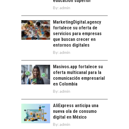
educación superior
ALLÁ DEL CRÉDITO
By:
admin
BANCARIO
Financiamiento para
MarketingDigital.agency
pymes en Chile:
fortalece su oferta de
alternativas que
servicios para empresas
trascienden el
que buscan crecer en
crédito…
entornos digitales
By:
admin
Masivos.app fortalece su
oferta multicanal para la
comunicación empresarial
en Colombia
By:
admin
AliExpress anticipa una
nueva ola de consumo
digital en México
By:
admin