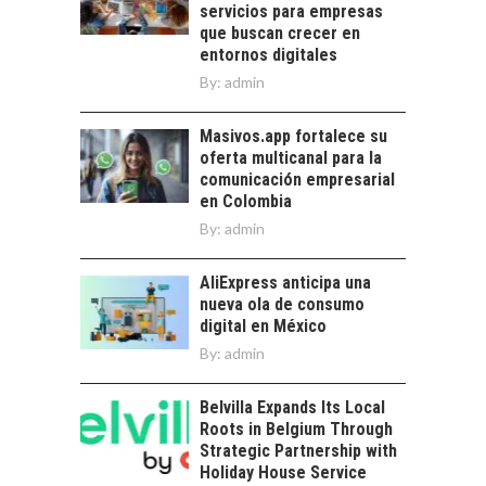
trascienden el
servicios para empresas
DIGITALES
crédito…
que buscan crecer en
EXPORTADOS DESDE
entornos digitales
CHILE
By:
admin
El auge de las
exportaciones de
Masivos.app fortalece su
servicios digitales en
oferta multicanal para la
Chile:…
comunicación empresarial
en Colombia
By:
admin
AliExpress anticipa una
nueva ola de consumo
digital en México
By:
admin
Belvilla Expands Its Local
Roots in Belgium Through
Strategic Partnership with
Holiday House Service