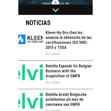
exportaciones de
servicios digitales en
TURISMO EN EL
Chile:…
DESIERTO DE
ATACAMA:
NOTICIAS
OPORTUNIDADES
PARA EL
Kleen-Hy-Dro-Gen Inc.
DESARROLLO LOCAL
anuncia la obtención de las
certificaciones ISO 9001:
El Desierto de
2015 y TSSA
Atacama: Motor
LA INDUSTRIA
By:
admin
Estratégico para el
MINERA CHILENA
Desarrollo Turístico…
FRENTE AL DESAFÍO
Belvilla Expands Its Belgian
DE LA
Business with the
SOSTENIBILIDAD
Acquisition of GMFB
Minería chilena: un
By:
admin
pilar estratégico ante
el reto ineludible de…
CHILE COMO HUB
Belvilla breidt Belgische
TECNOLÓGICO DE
activiteiten uit met de
AMÉRICA LATINA:
overname van GMFB
AVANCES Y DESAFÍOS
By:
admin