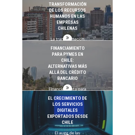
TRANSFORMACIÓN
DE LOS RECURSOS
HUMANOS EN LAS
EMPRESAS
CHILENAS
La transformación
estratégica de los
FINANCIAMIENTO
recursos humanos en
PARA PYMES EN
las empresas…
CHILE:
ALTERNATIVAS MÁS
ALLÁ DEL CRÉDITO
BANCARIO
Financiamiento para
pymes en Chile:
EL CRECIMIENTO DE
alternativas que
LOS SERVICIOS
trascienden el
DIGITALES
crédito…
EXPORTADOS DESDE
CHILE
El auge de las