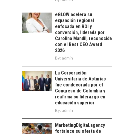
Chile como hub
tecnológico de
eGLOW acelera su
América Latina:
expansión regional
avances y desafíos…
enfocada en ROI y
LA
conversión, liderada por
TRANSFORMACIÓN
Carolina Mandil, reconocida
DE LOS RECURSOS
con el Best CEO Award
HUMANOS EN LAS
2026
EMPRESAS
By:
CHILENAS
admin
La transformación
La Corporación
estratégica de los
FINANCIAMIENTO
Universitaria de Asturias
recursos humanos en
PARA PYMES EN
fue condecorada por el
las empresas…
CHILE:
Congreso de Colombia y
ALTERNATIVAS MÁS
reafirma su liderazgo en
ALLÁ DEL CRÉDITO
educación superior
BANCARIO
By:
admin
Financiamiento para
pymes en Chile:
MarketingDigital.agency
EL CRECIMIENTO DE
alternativas que
fortalece su oferta de
LOS SERVICIOS