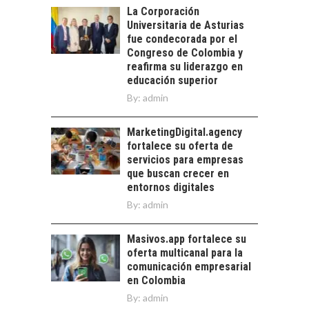
Financiamiento para
La Corporación
pymes en Chile:
EL CRECIMIENTO DE
Universitaria de Asturias
alternativas que
LOS SERVICIOS
fue condecorada por el
trascienden el
DIGITALES
Congreso de Colombia y
crédito…
EXPORTADOS DESDE
reafirma su liderazgo en
CHILE
educación superior
By:
admin
El auge de las
exportaciones de
servicios digitales en
MarketingDigital.agency
TURISMO EN EL
Chile:…
fortalece su oferta de
DESIERTO DE
servicios para empresas
ATACAMA:
que buscan crecer en
OPORTUNIDADES
entornos digitales
PARA EL
By:
admin
DESARROLLO LOCAL
El Desierto de
Masivos.app fortalece su
Atacama: Motor
oferta multicanal para la
Estratégico para el
comunicación empresarial
Desarrollo Turístico…
en Colombia
By:
admin