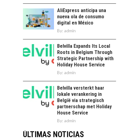
AliExpress anticipa una
nueva ola de consumo
digital en México
By:
admin
Belvilla Expands Its Local
Roots in Belgium Through
Strategic Partnership with
Holiday House Service
By:
admin
Belvilla versterkt haar
lokale verankering in
België via strategisch
partnerschap met Holiday
House Service
By:
admin
ÚLTIMAS NOTICIAS