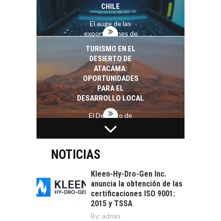
CHILE
El auge de las
exportaciones de
servicios digitales en
TURISMO EN EL
Chile:…
DESIERTO DE
ATACAMA:
OPORTUNIDADES
PARA EL
DESARROLLO LOCAL
El Desierto de
Atacama: Motor
LA INDUSTRIA
Estratégico para el
MINERA CHILENA
Desarrollo Turístico…
FRENTE AL DESAFÍO
NOTICIAS
DE LA
SOSTENIBILIDAD
Kleen-Hy-Dro-Gen Inc.
anuncia la obtención de las
Minería chilena: un
certificaciones ISO 9001:
pilar estratégico ante
2015 y TSSA
el reto ineludible de…
CAPITAL DE RIESGO
By:
admin