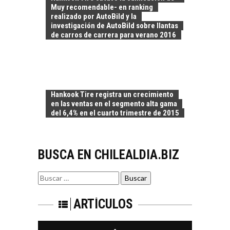
Chile:…
Muy recomendable- en ranking
DESIERTO DE
realizado por AutoBild y la
ATACAMA:
investigación de AutoBild sobre llantas
OPORTUNIDADES
de carros de carrera para verano 2016
PARA EL
DESARROLLO LOCAL
El Desierto de
Atacama: Motor
LA INDUSTRIA
Estratégico para el
Hankook Tire registra un crecimiento
MINERA CHILENA
Desarrollo Turístico…
en las ventas en el segmento alta gama
FRENTE AL DESAFÍO
del 6,4% en el cuarto trimestre de 2015
DE LA
SOSTENIBILIDAD
Minería chilena: un
BUSCA EN CHILEALDIA.BIZ
pilar estratégico ante
el reto ineludible de…
CAPITAL DE RIESGO
Buscar
EN CHILE:
por:
OPORTUNIDADES
PARA STARTUPS Y
ARTÍCULOS
NUEVOS NEGOCIOS
Capital de riesgo en