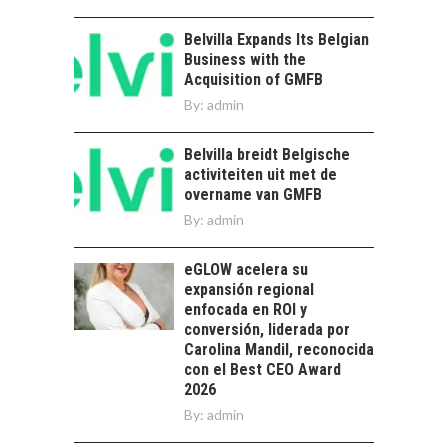
EN CHILE:
OPORTUNIDADES
Belvilla Expands Its Belgian
PARA STARTUPS Y
Business with the
NUEVOS NEGOCIOS
Acquisition of GMFB
Capital de riesgo en
By:
admin
Chile: motor de
innovación para
LA
Belvilla breidt Belgische
startups…
TRANSFORMACIÓN
activiteiten uit met de
DE LOS RECURSOS
overname van GMFB
HUMANOS EN LAS
By:
admin
EMPRESAS
CHILENAS
eGLOW acelera su
La transformación
expansión regional
estratégica de los
enfocada en ROI y
FINANCIAMIENTO
recursos humanos en
conversión, liderada por
PARA PYMES EN
las empresas…
Carolina Mandil, reconocida
CHILE:
con el Best CEO Award
ALTERNATIVAS MÁS
2026
ALLÁ DEL CRÉDITO
By:
BANCARIO
admin