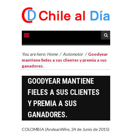
You are here:
Home
/
Automotor
/
Goodyear
mantiene fieles a sus clientes y premia a sus
ganadores.
GOODYEAR MANTIENE
FIELES A SUS CLIENTES
Y PREMIA A SUS
GANADORES.
COLOMBIA (AndeanWire, 24 de Junio de 2015)