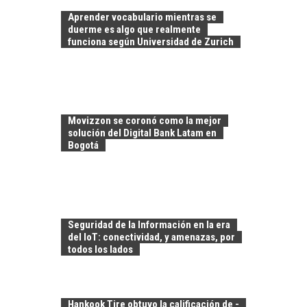
Aprender vocabulario mientras se
duerme es algo que realmente
funciona según Universidad de Zurich
Movizzon se coronó como la mejor
solución del Digital Bank Latam en
Bogotá
EL CRECIMIENTO DE
LOS SERVICIOS
DIGITALES
Seguridad de la Información en la era
EXPORTADOS DESDE
del IoT: conectividad, y amenazas, por
CHILE
todos los lados
El auge de las
exportaciones de
servicios digitales en
Hankook Tire obtuvo la calificación de -
TURISMO EN EL