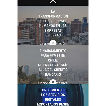
Chile: motor de
innovación para
LA
startups…
TRANSFORMACIÓN
DE LOS RECURSOS
HUMANOS EN LAS
EMPRESAS
CHILENAS
La transformación
estratégica de los
FINANCIAMIENTO
recursos humanos en
PARA PYMES EN
las empresas…
CHILE:
ALTERNATIVAS MÁS
ALLÁ DEL CRÉDITO
BANCARIO
Financiamiento para
pymes en Chile:
EL CRECIMIENTO DE
alternativas que
LOS SERVICIOS
trascienden el
DIGITALES
crédito…
EXPORTADOS DESDE