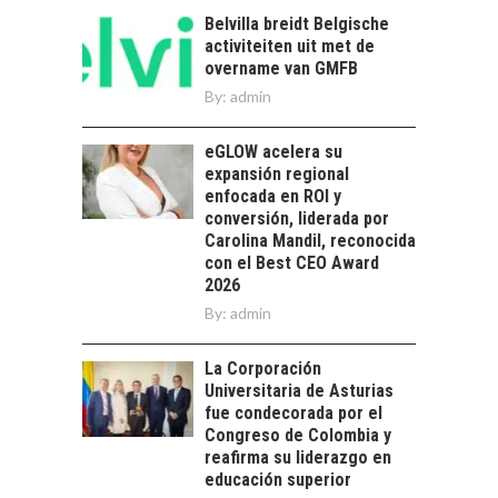
TIPO DE CAMBIO EN
Belvilla breidt Belgische
LAS EMPRESAS
activiteiten uit met de
CHILENAS
overname van GMFB
El tipo de cambio
By:
admin
como factor
determinante en la
eGLOW acelera su
economía…
FINANCIAMIENTO
expansión regional
PARA PYMES EN
enfocada en ROI y
CHILE:
conversión, liderada por
ALTERNATIVAS MÁS
Carolina Mandil, reconocida
ALLÁ DEL CRÉDITO
con el Best CEO Award
BANCARIO
2026
By:
admin
Financiamiento para
pymes en Chile:
EL CRECIMIENTO DE
alternativas que
La Corporación
LOS SERVICIOS
trascienden el
Universitaria de Asturias
DIGITALES
crédito…
fue condecorada por el
EXPORTADOS DESDE
Congreso de Colombia y
CHILE
reafirma su liderazgo en
educación superior
El auge de las