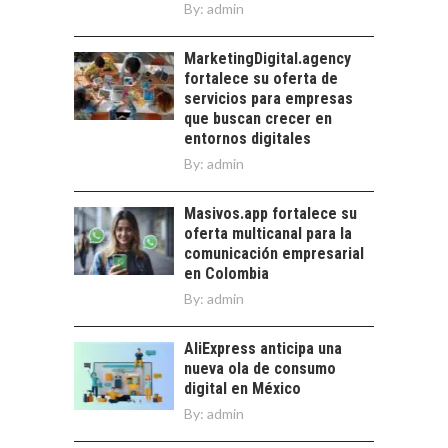
exportaciones de
By:
admin
servicios digitales en
TURISMO EN EL
Chile:…
DESIERTO DE
MarketingDigital.agency
ATACAMA:
fortalece su oferta de
OPORTUNIDADES
servicios para empresas
PARA EL
que buscan crecer en
DESARROLLO LOCAL
entornos digitales
By:
admin
El Desierto de
Atacama: Motor
LA INDUSTRIA
Estratégico para el
Masivos.app fortalece su
MINERA CHILENA
Desarrollo Turístico…
oferta multicanal para la
FRENTE AL DESAFÍO
comunicación empresarial
DE LA
en Colombia
SOSTENIBILIDAD
By:
admin
Minería chilena: un
pilar estratégico ante
AliExpress anticipa una
el reto ineludible de…
nueva ola de consumo
digital en México
By:
admin