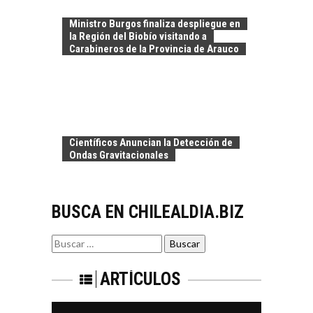
LA INDUSTRIA
Estratégico para el
MINERA CHILENA
Desarrollo Turístico…
Ministro Burgos finaliza despliegue en
FRENTE AL DESAFÍO
la Región del Biobío visitando a
DE LA
Carabineros de la Provincia de Arauco
SOSTENIBILIDAD
Minería chilena: un
pilar estratégico ante
el reto ineludible de…
CAPITAL DE RIESGO
EN CHILE:
Científicos Anuncian la Detección de
OPORTUNIDADES
Ondas Gravitacionales
PARA STARTUPS Y
NUEVOS NEGOCIOS
Capital de riesgo en
BUSCA EN CHILEALDIA.BIZ
Chile: motor de
innovación para
EL IMPACTO DEL
startups…
Buscar
TIPO DE CAMBIO EN
por:
LAS EMPRESAS
CHILENAS
ARTÍCULOS
El tipo de cambio
como factor