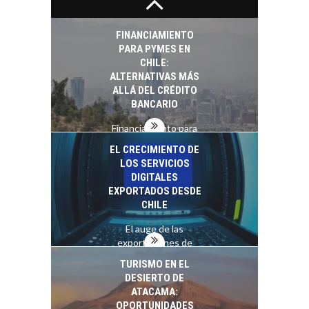
determinante en la
economía…
FINANCIAMIENTO
PARA PYMES EN
CHILE:
ALTERNATIVAS MÁS
ALLÁ DEL CRÉDITO
BANCARIO
Financiamiento para
pymes en Chile:
EL CRECIMIENTO DE
alternativas que
LOS SERVICIOS
trascienden el
DIGITALES
crédito…
EXPORTADOS DESDE
CHILE
El auge de las
exportaciones de
servicios digitales en
TURISMO EN EL
Chile:…
DESIERTO DE
ATACAMA:
OPORTUNIDADES