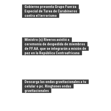
Gobierno presenta Grupo Fuerza
Especial de Tarea de Carabineros
contra el terrorismo
Ministro (s) Riveros asistió a
ceremonia de despedida de miembros
de FF.AA. que se integrarán a misión de
paz en la República Centroafricana
TURISMO EN EL
DESIERTO DE
ATACAMA:
Descarga las ondas gravitacionales a tu
OPORTUNIDADES
celular o pc. Ringtones ondas
PARA EL
gravitacionales
DESARROLLO LOCAL
El Desierto de
Atacama: Motor