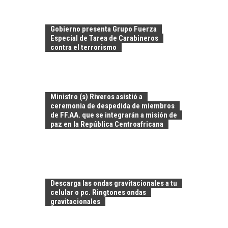
Gobierno presenta Grupo Fuerza
Especial de Tarea de Carabineros
contra el terrorismo
Ministro (s) Riveros asistió a
ceremonia de despedida de miembros
de FF.AA. que se integrarán a misión de
paz en la República Centroafricana
CHILE COMO HUB
TECNOLÓGICO DE
AMÉRICA LATINA:
Descarga las ondas gravitacionales a tu
AVANCES Y DESAFÍOS
celular o pc. Ringtones ondas
gravitacionales
Chile como hub
tecnológico de
América Latina: