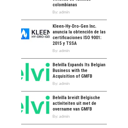
pymes en Chile:
EL CRECIMIENTO DE
colombianas
alternativas que
LOS SERVICIOS
By:
admin
trascienden el
DIGITALES
crédito…
EXPORTADOS DESDE
Kleen-Hy-Dro-Gen Inc.
CHILE
anuncia la obtención de las
El auge de las
certificaciones ISO 9001:
exportaciones de
2015 y TSSA
servicios digitales en
By:
admin
TORRES DEL PAINE Y
Chile:…
SU APORTE AL
TURISMO Y LA
Belvilla Expands Its Belgian
ECONOMÍA REGIONAL
Business with the
Acquisition of GMFB
Torres del Paine:
By:
admin
motor clave del
turismo y la
economía…
Belvilla breidt Belgische
LA IMPORTANCIA DE
activiteiten uit met de
DIVERSIFICAR LAS
overname van GMFB
EXPORTACIONES
By:
CHILENAS
admin
La diversificación de