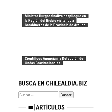
avances y desafíos…
LA
TRANSFORMACIÓN
Ministro Burgos finaliza despliegue en
DE LOS RECURSOS
la Región del Biobío visitando a
HUMANOS EN LAS
Carabineros de la Provincia de Arauco
EMPRESAS
CHILENAS
La transformación
estratégica de los
FINANCIAMIENTO
recursos humanos en
PARA PYMES EN
las empresas…
Científicos Anuncian la Detección de
CHILE:
Ondas Gravitacionales
ALTERNATIVAS MÁS
ALLÁ DEL CRÉDITO
BANCARIO
BUSCA EN CHILEALDIA.BIZ
Financiamiento para
pymes en Chile:
EL CRECIMIENTO DE
alternativas que
Buscar
LOS SERVICIOS
trascienden el
por:
DIGITALES
crédito…
EXPORTADOS DESDE
ARTÍCULOS
CHILE