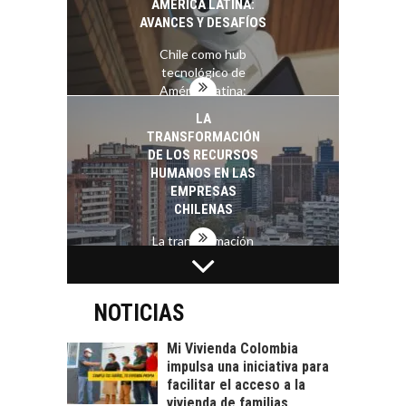
AMÉRICA LATINA:
AVANCES Y DESAFÍOS
Chile como hub
tecnológico de
América Latina:
avances y desafíos…
LA
TRANSFORMACIÓN
DE LOS RECURSOS
HUMANOS EN LAS
EMPRESAS
CHILENAS
La transformación
estratégica de los
FINANCIAMIENTO
recursos humanos en
PARA PYMES EN
las empresas…
CHILE:
NOTICIAS
ALTERNATIVAS MÁS
ALLÁ DEL CRÉDITO
Mi Vivienda Colombia
BANCARIO
impulsa una iniciativa para
facilitar el acceso a la
Financiamiento para
vivienda de familias