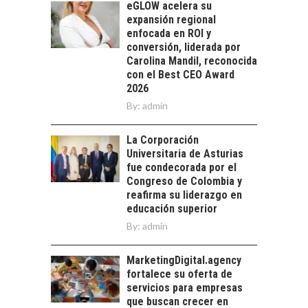
eGLOW acelera su
las exportaciones
expansión regional
chilenas: clave para un
enfocada en ROI y
crecimiento…
CHILE COMO HUB
conversión, liderada por
TECNOLÓGICO DE
Carolina Mandil, reconocida
AMÉRICA LATINA:
con el Best CEO Award
AVANCES Y DESAFÍOS
2026
By:
admin
Chile como hub
tecnológico de
América Latina:
La Corporación
avances y desafíos…
Universitaria de Asturias
LA
fue condecorada por el
TRANSFORMACIÓN
Congreso de Colombia y
DE LOS RECURSOS
reafirma su liderazgo en
HUMANOS EN LAS
educación superior
EMPRESAS
By:
admin
CHILENAS
La transformación
MarketingDigital.agency
estratégica de los
fortalece su oferta de
recursos humanos en
servicios para empresas
las empresas…
que buscan crecer en