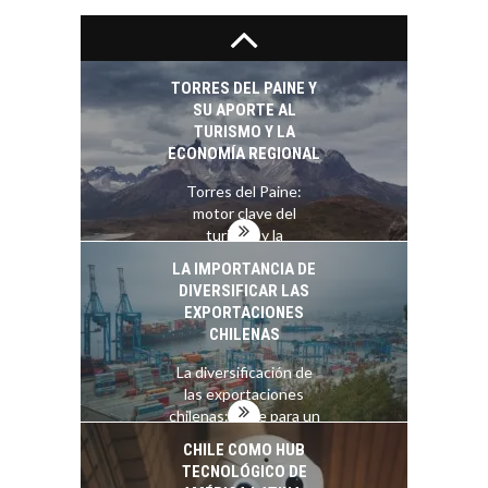
El auge de las
exportaciones de
servicios digitales en
TORRES DEL PAINE Y
Chile:…
SU APORTE AL
TURISMO Y LA
ECONOMÍA REGIONAL
Torres del Paine:
motor clave del
turismo y la
economía…
LA IMPORTANCIA DE
DIVERSIFICAR LAS
EXPORTACIONES
CHILENAS
La diversificación de
las exportaciones
chilenas: clave para un
crecimiento…
CHILE COMO HUB
TECNOLÓGICO DE