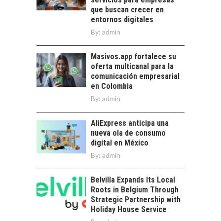
ATACAMA:
que buscan crecer en
OPORTUNIDADES
entornos digitales
PARA EL
By:
admin
DESARROLLO LOCAL
El Desierto de
Masivos.app fortalece su
Atacama: Motor
oferta multicanal para la
Estratégico para el
comunicación empresarial
Desarrollo Turístico…
en Colombia
By:
admin
AliExpress anticipa una
nueva ola de consumo
digital en México
By:
admin
Belvilla Expands Its Local
Roots in Belgium Through
Strategic Partnership with
Holiday House Service