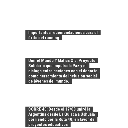
EL CRECIMIENTO DE
LOS SERVICIOS
DIGITALES
EXPORTADOS DESDE
Importantes recomendaciones para el
CHILE
éxito del running
El auge de las
exportaciones de
servicios digitales en
Unir el Mundo ? Matías Ola: Proyecto
TURISMO EN EL
Chile:…
Solidario que impulsa la Paz y el
DESIERTO DE
dialogo entre naciones con el deporte
ATACAMA:
como herramienta de inclusión social
OPORTUNIDADES
de jóvenes del mundo.
PARA EL
DESARROLLO LOCAL
El Desierto de
Atacama: Motor
LA INDUSTRIA
CORRE 40: Desde el 17/08 uniré la
Estratégico para el
Argentina desde La Quiaca a Ushuaia
MINERA CHILENA
Desarrollo Turístico…
corriendo por la Ruta 40, en favor de
FRENTE AL DESAFÍO
proyectos educativos
DE LA