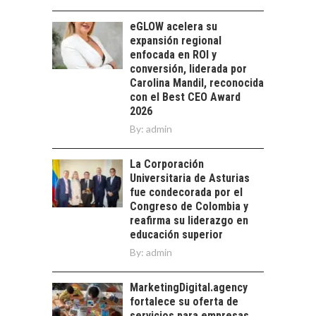
CHILENAS
eGLOW acelera su
La transformación
expansión regional
estratégica de los
enfocada en ROI y
FINANCIAMIENTO
recursos humanos en
conversión, liderada por
PARA PYMES EN
las empresas…
Carolina Mandil, reconocida
CHILE:
con el Best CEO Award
ALTERNATIVAS MÁS
2026
ALLÁ DEL CRÉDITO
By:
BANCARIO
admin
Financiamiento para
La Corporación
pymes en Chile:
EL CRECIMIENTO DE
Universitaria de Asturias
alternativas que
LOS SERVICIOS
fue condecorada por el
trascienden el
DIGITALES
Congreso de Colombia y
crédito…
EXPORTADOS DESDE
reafirma su liderazgo en
CHILE
educación superior
By:
admin
El auge de las
exportaciones de
servicios digitales en
MarketingDigital.agency
TURISMO EN EL
Chile:…
fortalece su oferta de
DESIERTO DE
servicios para empresas