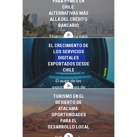
PARA PYMES EN
las empresas…
CHILE:
ALTERNATIVAS MÁS
ALLÁ DEL CRÉDITO
BANCARIO
Financiamiento para
pymes en Chile:
EL CRECIMIENTO DE
alternativas que
LOS SERVICIOS
trascienden el
DIGITALES
crédito…
EXPORTADOS DESDE
CHILE
El auge de las
exportaciones de
servicios digitales en
TURISMO EN EL
Chile:…
DESIERTO DE
ATACAMA:
OPORTUNIDADES
PARA EL
DESARROLLO LOCAL