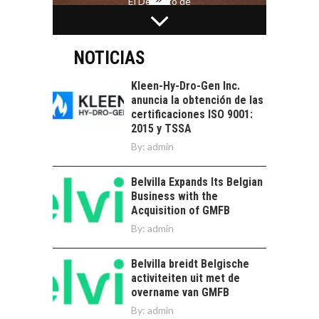
El Desierto de
Atacama: Motor
LA INDUSTRIA
Estratégico para el
MINERA CHILENA
Desarrollo Turístico…
FRENTE AL DESAFÍO
NOTICIAS
DE LA
SOSTENIBILIDAD
Kleen-Hy-Dro-Gen Inc.
anuncia la obtención de las
Minería chilena: un
certificaciones ISO 9001:
pilar estratégico ante
2015 y TSSA
el reto ineludible de…
CAPITAL DE RIESGO
By:
admin
EN CHILE:
OPORTUNIDADES
Belvilla Expands Its Belgian
PARA STARTUPS Y
Business with the
NUEVOS NEGOCIOS
Acquisition of GMFB
Capital de riesgo en
By:
admin
Chile: motor de
innovación para
LA
Belvilla breidt Belgische
startups…
TRANSFORMACIÓN
activiteiten uit met de
DE LOS RECURSOS
overname van GMFB
HUMANOS EN LAS
By:
admin
EMPRESAS