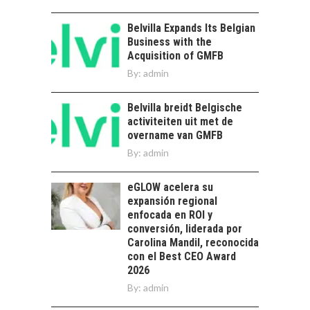
Estratégico para el
DIVERSIFICAR LAS
Desarrollo Turístico…
EXPORTACIONES
Belvilla Expands Its Belgian
CHILENAS
Business with the
Acquisition of GMFB
La diversificación de
By:
admin
las exportaciones
chilenas: clave para un
crecimiento…
Belvilla breidt Belgische
CHILE COMO HUB
activiteiten uit met de
TECNOLÓGICO DE
overname van GMFB
AMÉRICA LATINA:
AVANCES Y DESAFÍOS
By:
admin
Chile como hub
eGLOW acelera su
tecnológico de
expansión regional
América Latina:
enfocada en ROI y
avances y desafíos…
LA
conversión, liderada por
TRANSFORMACIÓN
Carolina Mandil, reconocida
DE LOS RECURSOS
con el Best CEO Award
HUMANOS EN LAS
2026
EMPRESAS
By:
admin
CHILENAS