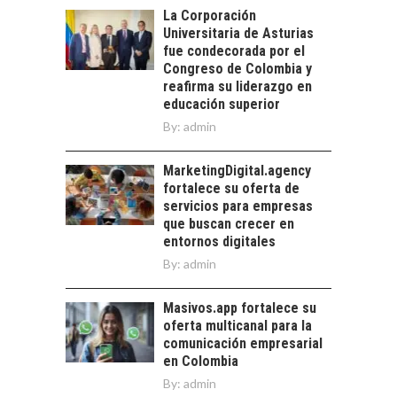
La transformación
La Corporación
estratégica de los
Universitaria de Asturias
FINANCIAMIENTO
recursos humanos en
fue condecorada por el
PARA PYMES EN
las empresas…
Congreso de Colombia y
CHILE:
reafirma su liderazgo en
ALTERNATIVAS MÁS
educación superior
ALLÁ DEL CRÉDITO
By:
admin
BANCARIO
Financiamiento para
MarketingDigital.agency
pymes en Chile:
fortalece su oferta de
alternativas que
servicios para empresas
trascienden el
que buscan crecer en
crédito…
entornos digitales
By:
admin
Masivos.app fortalece su
oferta multicanal para la
comunicación empresarial
en Colombia
By:
admin