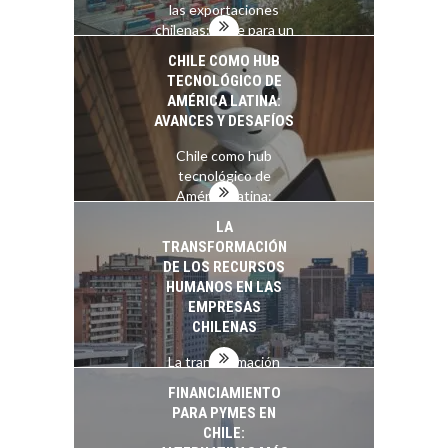
las exportaciones
chilenas: clave para un
crecimiento…
CHILE COMO HUB
TECNOLÓGICO DE
AMÉRICA LATINA:
AVANCES Y DESAFÍOS
Chile como hub
tecnológico de
América Latina:
avances y desafíos…
LA
TRANSFORMACIÓN
DE LOS RECURSOS
HUMANOS EN LAS
EMPRESAS
CHILENAS
La transformación
estratégica de los
FINANCIAMIENTO
recursos humanos en
PARA PYMES EN
las empresas…
CHILE: