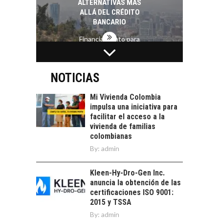
ALTERNATIVAS MÁS
ALLÁ DEL CRÉDITO
BANCARIO
Financiamiento para
pymes en Chile:
EL CRECIMIENTO DE
alternativas que
LOS SERVICIOS
trascienden el
DIGITALES
NOTICIAS
crédito…
EXPORTADOS DESDE
CHILE
Mi Vivienda Colombia
impulsa una iniciativa para
El auge de las
facilitar el acceso a la
exportaciones de
vivienda de familias
servicios digitales en
TURISMO EN EL
colombianas
Chile:…
DESIERTO DE
By:
admin
ATACAMA:
OPORTUNIDADES
Kleen-Hy-Dro-Gen Inc.
PARA EL
anuncia la obtención de las
DESARROLLO LOCAL
certificaciones ISO 9001:
El Desierto de
2015 y TSSA
Atacama: Motor
By:
admin
LA IMPORTANCIA DE