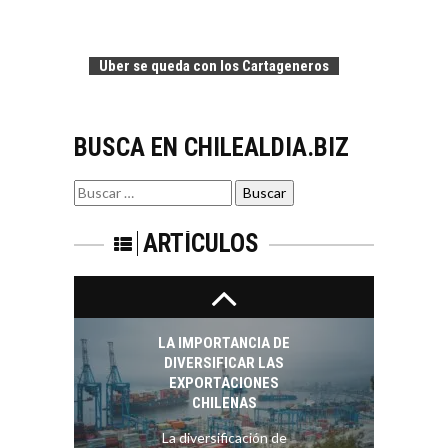
EL CRECIMIENTO DE
alternativas que
LOS SERVICIOS
trascienden el
DIGITALES
crédito…
Uber se queda con los Cartageneros
EXPORTADOS DESDE
CHILE
El auge de las
BUSCA EN CHILEALDIA.BIZ
exportaciones de
servicios digitales en
TURISMO EN EL
Chile:…
Buscar
DESIERTO DE
por:
ATACAMA:
OPORTUNIDADES
ARTÍCULOS
PARA EL
DESARROLLO LOCAL
El Desierto de
Atacama: Motor
LA IMPORTANCIA DE
Estratégico para el
DIVERSIFICAR LAS
Desarrollo Turístico…
EXPORTACIONES
CHILENAS
La diversificación de