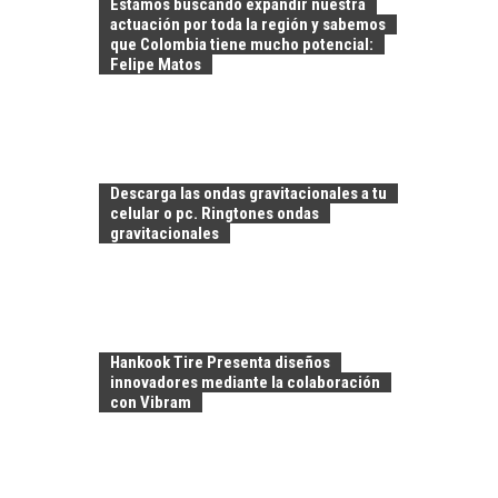
Estamos buscando expandir nuestra
actuación por toda la región y sabemos
que Colombia tiene mucho potencial:
Felipe Matos
LA
TRANSFORMACIÓN
DE LOS RECURSOS
Descarga las ondas gravitacionales a tu
HUMANOS EN LAS
celular o pc. Ringtones ondas
EMPRESAS
gravitacionales
CHILENAS
La transformación
estratégica de los
FINANCIAMIENTO
recursos humanos en
PARA PYMES EN
las empresas…
Hankook Tire Presenta diseños
CHILE:
innovadores mediante la colaboración
ALTERNATIVAS MÁS
con Vibram
ALLÁ DEL CRÉDITO
BANCARIO
Financiamiento para
pymes en Chile: