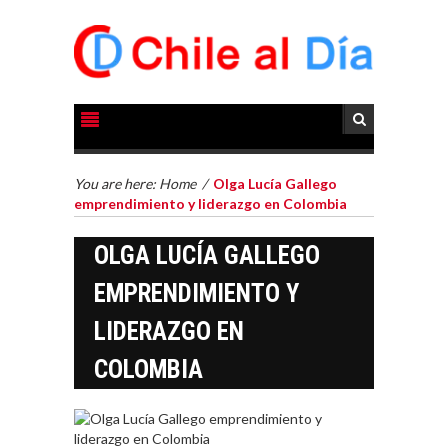
You are here:
Home
/
Olga Lucía Gallego
emprendimiento y liderazgo en Colombia
FINANCIAMIENTO
PARA PYMES EN
OLGA LUCÍA GALLEGO
CHILE:
ALTERNATIVAS MÁS
EMPRENDIMIENTO Y
ALLÁ DEL CRÉDITO
BANCARIO
LIDERAZGO EN
Financiamiento para
COLOMBIA
pymes en Chile:
EL CRECIMIENTO DE
alternativas que
LOS SERVICIOS
trascienden el
DIGITALES
crédito…
EXPORTADOS DESDE