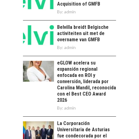
Acquisition of GMFB
Minería chilena: un
By:
admin
pilar estratégico ante
el reto ineludible de…
CHILE COMO HUB
Belvilla breidt Belgische
TECNOLÓGICO DE
activiteiten uit met de
AMÉRICA LATINA:
overname van GMFB
AVANCES Y DESAFÍOS
By:
admin
Chile como hub
tecnológico de
eGLOW acelera su
América Latina:
expansión regional
avances y desafíos…
enfocada en ROI y
LA
conversión, liderada por
TRANSFORMACIÓN
Carolina Mandil, reconocida
DE LOS RECURSOS
con el Best CEO Award
HUMANOS EN LAS
2026
EMPRESAS
By:
CHILENAS
admin
La transformación
La Corporación
estratégica de los
FINANCIAMIENTO
Universitaria de Asturias
recursos humanos en
PARA PYMES EN
fue condecorada por el
las empresas…