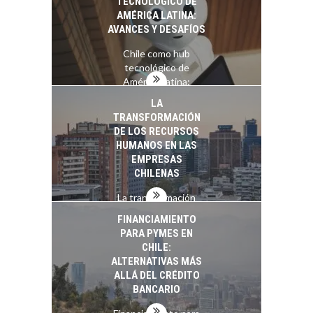
TECNOLÓGICO DE
AMÉRICA LATINA:
AVANCES Y DESAFÍOS
Chile como hub
tecnológico de
América Latina:
avances y desafíos…
LA
TRANSFORMACIÓN
DE LOS RECURSOS
HUMANOS EN LAS
EMPRESAS
CHILENAS
La transformación
estratégica de los
FINANCIAMIENTO
recursos humanos en
PARA PYMES EN
las empresas…
CHILE:
ALTERNATIVAS MÁS
ALLÁ DEL CRÉDITO
BANCARIO