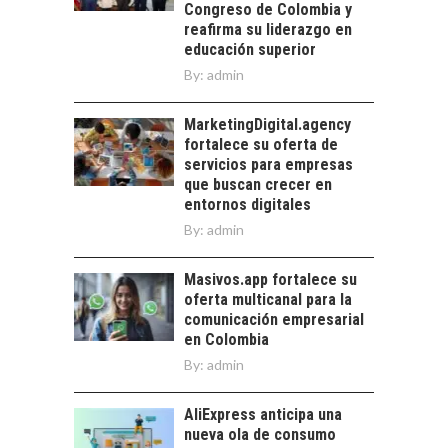
CHILE:
Congreso de Colombia y
ALTERNATIVAS MÁS
reafirma su liderazgo en
ALLÁ DEL CRÉDITO
educación superior
BANCARIO
By:
admin
Financiamiento para
pymes en Chile:
MarketingDigital.agency
EL CRECIMIENTO DE
alternativas que
fortalece su oferta de
LOS SERVICIOS
trascienden el
servicios para empresas
DIGITALES
crédito…
que buscan crecer en
EXPORTADOS DESDE
entornos digitales
CHILE
By:
admin
El auge de las
exportaciones de
Masivos.app fortalece su
servicios digitales en
oferta multicanal para la
Chile:…
comunicación empresarial
en Colombia
By:
admin
AliExpress anticipa una
nueva ola de consumo