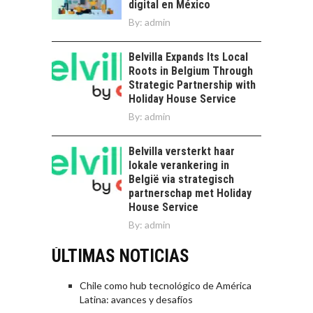
digital en México
By:
admin
Belvilla Expands Its Local
Roots in Belgium Through
Strategic Partnership with
Holiday House Service
By:
admin
Belvilla versterkt haar
lokale verankering in
België via strategisch
partnerschap met Holiday
House Service
By:
admin
ÚLTIMAS NOTICIAS
Chile como hub tecnológico de América
Latina: avances y desafíos