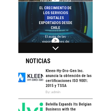
Financiamiento para
pymes en Chile:
EL CRECIMIENTO DE
alternativas que
LOS SERVICIOS
trascienden el
DIGITALES
crédito…
EXPORTADOS DESDE
CHILE
El auge de las
exportaciones de
servicios digitales en
TURISMO EN EL
Chile:…
DESIERTO DE
ATACAMA:
NOTICIAS
OPORTUNIDADES
PARA EL
Kleen-Hy-Dro-Gen Inc.
DESARROLLO LOCAL
anuncia la obtención de las
certificaciones ISO 9001:
El Desierto de
2015 y TSSA
Atacama: Motor
LA INDUSTRIA
By:
admin
Estratégico para el
MINERA CHILENA
Desarrollo Turístico…
FRENTE AL DESAFÍO
Belvilla Expands Its Belgian
DE LA
Business with the
SOSTENIBILIDAD