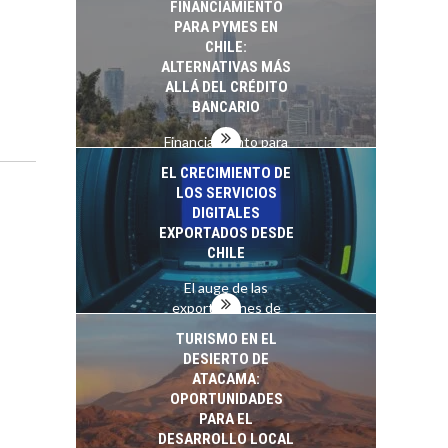
FINANCIAMIENTO
PARA PYMES EN
CHILE:
ALTERNATIVAS MÁS
ALLÁ DEL CRÉDITO
BANCARIO
Financiamiento para
pymes en Chile:
EL CRECIMIENTO DE
alternativas que
LOS SERVICIOS
trascienden el
DIGITALES
crédito…
EXPORTADOS DESDE
CHILE
El auge de las
exportaciones de
servicios digitales en
TURISMO EN EL
Chile:…
DESIERTO DE
ATACAMA:
OPORTUNIDADES
PARA EL
DESARROLLO LOCAL