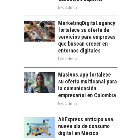
DESIERTO DE
By:
admin
ATACAMA:
OPORTUNIDADES
PARA EL
MarketingDigital.agency
DESARROLLO LOCAL
fortalece su oferta de
servicios para empresas
El Desierto de
que buscan crecer en
Atacama: Motor
LA INDUSTRIA
entornos digitales
Estratégico para el
MINERA CHILENA
Desarrollo Turístico…
By:
admin
FRENTE AL DESAFÍO
DE LA
SOSTENIBILIDAD
Masivos.app fortalece
su oferta multicanal para
Minería chilena: un
la comunicación
pilar estratégico ante
empresarial en Colombia
el reto ineludible de…
By:
admin
AliExpress anticipa una
nueva ola de consumo
digital en México