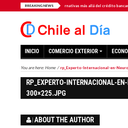
para pymes en Chile: alternativas más allá del crédito bancario
BREAKING NEWS
INICIO
COMERCIO EXTERIOR
ECONO
You are here:
Home
/
rp_Experto-Internacional-en-Neur
RP_EXPERTO-INTERNACIONAL-EN
300×225.JPG
ABOUT THE AUTHOR