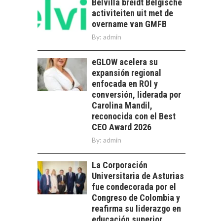
CHILENAS
Belvilla breidt Belgische
activiteiten uit met de
El tipo de cambio
overname van GMFB
como factor
By:
admin
determinante en la
economía…
FINANCIAMIENTO
eGLOW acelera su
PARA PYMES EN
expansión regional
CHILE:
ALTERNATIVAS MÁS
enfocada en ROI y
ALLÁ DEL CRÉDITO
conversión, liderada por
BANCARIO
Carolina Mandil,
reconocida con el Best
Financiamiento para
CEO Award 2026
pymes en Chile:
EL CRECIMIENTO DE
alternativas que
By:
admin
LOS SERVICIOS
trascienden el
DIGITALES
crédito…
EXPORTADOS DESDE
La Corporación
CHILE
Universitaria de Asturias
fue condecorada por el
El auge de las
Congreso de Colombia y
exportaciones de
reafirma su liderazgo en
servicios digitales en
TURISMO EN EL
educación superior
Chile:…