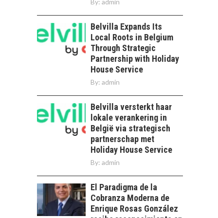
By:
admin
Belvilla Expands Its
Local Roots in Belgium
Through Strategic
Partnership with Holiday
House Service
By:
admin
Belvilla versterkt haar
lokale verankering in
België via strategisch
partnerschap met
Holiday House Service
By:
admin
El Paradigma de la
Cobranza Moderna de
Enrique Rosas González