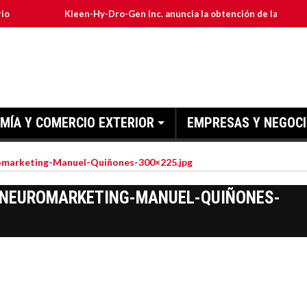
Kleen-Hy-Dro-Gen Inc. anuncia la obtención de las certificacione
MÍA Y COMERCIO EXTERIOR
EMPRESAS Y NEGOC
omarketing-Manuel-Quiñones-300×225.jpg
-NEUROMARKETING-MANUEL-QUIÑONES-