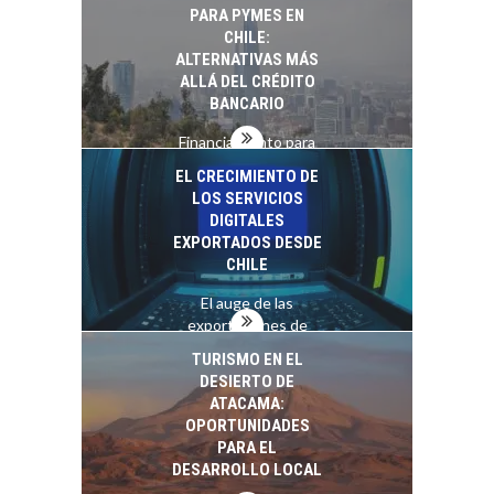
recursos humanos en
PARA PYMES EN
las empresas…
CHILE:
ALTERNATIVAS MÁS
ALLÁ DEL CRÉDITO
BANCARIO
Financiamiento para
pymes en Chile:
EL CRECIMIENTO DE
alternativas que
LOS SERVICIOS
trascienden el
DIGITALES
crédito…
EXPORTADOS DESDE
CHILE
El auge de las
exportaciones de
servicios digitales en
TURISMO EN EL
Chile:…
DESIERTO DE
ATACAMA:
OPORTUNIDADES
PARA EL
DESARROLLO LOCAL