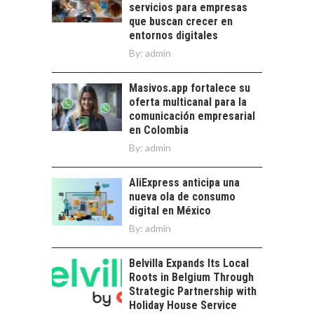
servicios para empresas
ATACAMA:
que buscan crecer en
OPORTUNIDADES
entornos digitales
PARA EL
By:
admin
DESARROLLO LOCAL
El Desierto de
Masivos.app fortalece su
Atacama: Motor
oferta multicanal para la
Estratégico para el
comunicación empresarial
Desarrollo Turístico…
en Colombia
By:
admin
AliExpress anticipa una
nueva ola de consumo
digital en México
By:
admin
Belvilla Expands Its Local
Roots in Belgium Through
Strategic Partnership with
Holiday House Service