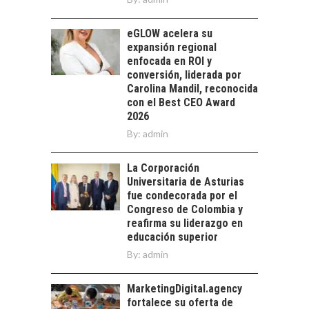
EMPRESAS
CHILENAS
eGLOW acelera su
La transformación
expansión regional
estratégica de los
enfocada en ROI y
FINANCIAMIENTO
recursos humanos en
conversión, liderada por
PARA PYMES EN
las empresas…
Carolina Mandil, reconocida
CHILE:
con el Best CEO Award
ALTERNATIVAS MÁS
2026
ALLÁ DEL CRÉDITO
By:
BANCARIO
admin
Financiamiento para
La Corporación
pymes en Chile:
EL CRECIMIENTO DE
Universitaria de Asturias
alternativas que
LOS SERVICIOS
fue condecorada por el
trascienden el
DIGITALES
Congreso de Colombia y
crédito…
EXPORTADOS DESDE
reafirma su liderazgo en
CHILE
educación superior
By:
admin
El auge de las
exportaciones de
servicios digitales en
MarketingDigital.agency
TURISMO EN EL
Chile:…
fortalece su oferta de
DESIERTO DE