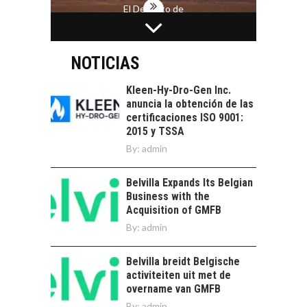
El Desierto de
Atacama: Motor
LA INDUSTRIA
Estratégico para el
MINERA CHILENA
Desarrollo Turístico…
FRENTE AL DESAFÍO
NOTICIAS
DE LA
SOSTENIBILIDAD
Kleen-Hy-Dro-Gen Inc.
anuncia la obtención de las
Minería chilena: un
certificaciones ISO 9001:
pilar estratégico ante
2015 y TSSA
el reto ineludible de…
CAPITAL DE RIESGO
By:
admin
EN CHILE:
OPORTUNIDADES
Belvilla Expands Its Belgian
PARA STARTUPS Y
Business with the
NUEVOS NEGOCIOS
Acquisition of GMFB
Capital de riesgo en
By:
admin
Chile: motor de
innovación para
LA
Belvilla breidt Belgische
startups…
TRANSFORMACIÓN
activiteiten uit met de
DE LOS RECURSOS
overname van GMFB
HUMANOS EN LAS
By:
admin