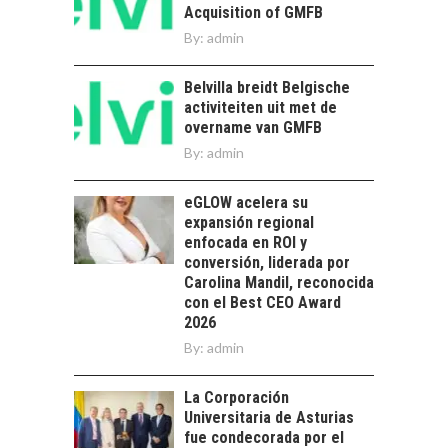
Acquisition of GMFB
Torres del Paine:
By:
admin
motor clave del
turismo y la
economía…
Belvilla breidt Belgische
LA IMPORTANCIA DE
activiteiten uit met de
DIVERSIFICAR LAS
overname van GMFB
EXPORTACIONES
By:
CHILENAS
admin
La diversificación de
eGLOW acelera su
las exportaciones
expansión regional
chilenas: clave para un
enfocada en ROI y
crecimiento…
CHILE COMO HUB
conversión, liderada por
TECNOLÓGICO DE
Carolina Mandil, reconocida
AMÉRICA LATINA:
con el Best CEO Award
AVANCES Y DESAFÍOS
2026
By:
admin
Chile como hub
tecnológico de
América Latina:
La Corporación
avances y desafíos…
Universitaria de Asturias
LA
fue condecorada por el
TRANSFORMACIÓN