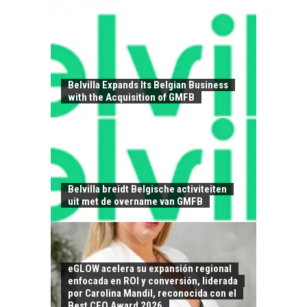
CHILE COMO HUB
TECNOLÓGICO DE
AMÉRICA LATINA:
AVANCES Y DESAFÍOS
Belvilla Expands Its Belgian Business
with the Acquisition of GMFB
Chile como hub
tecnológico de
América Latina:
avances y desafíos…
LA
TRANSFORMACIÓN
DE LOS RECURSOS
Belvilla breidt Belgische activiteiten
HUMANOS EN LAS
uit met de overname van GMFB
EMPRESAS
CHILENAS
La transformación
estratégica de los
FINANCIAMIENTO
eGLOW acelera su expansión regional
recursos humanos en
enfocada en ROI y conversión, liderada
PARA PYMES EN
las empresas…
por Carolina Mandil, reconocida con el
CHILE:
Best CEO Award 2026