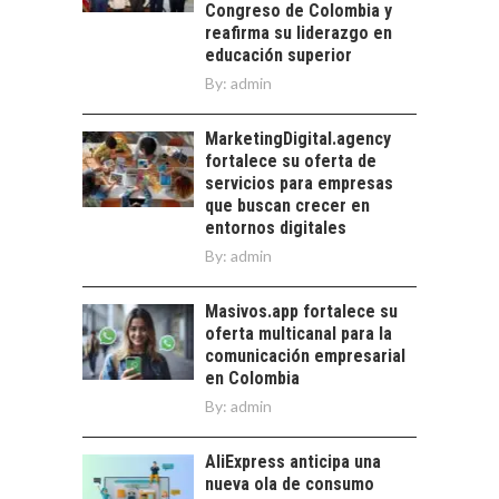
Congreso de Colombia y
DE LOS RECURSOS
reafirma su liderazgo en
HUMANOS EN LAS
educación superior
EMPRESAS
By:
admin
CHILENAS
La transformación
MarketingDigital.agency
estratégica de los
fortalece su oferta de
recursos humanos en
servicios para empresas
las empresas…
que buscan crecer en
entornos digitales
By:
admin
Masivos.app fortalece su
oferta multicanal para la
comunicación empresarial
en Colombia
By:
admin
AliExpress anticipa una
nueva ola de consumo