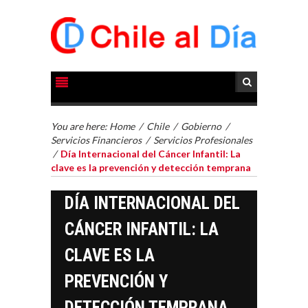
You are here:
Home
/
Chile
/
Gobierno
/
Servicios Financieros
/
Servicios Profesionales
/
Día Internacional del Cáncer Infantil: La
clave es la prevención y detección temprana
DÍA INTERNACIONAL DEL
CÁNCER INFANTIL: LA
CLAVE ES LA
PREVENCIÓN Y
DETECCIÓN TEMPRANA