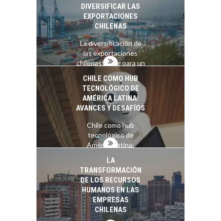
DIVERSIFICAR LAS
EXPORTACIONES
CHILENAS
La diversificación de
las exportaciones
chilenas: clave para un
crecimiento…
CHILE COMO HUB
TECNOLÓGICO DE
AMÉRICA LATINA:
AVANCES Y DESAFÍOS
Chile como hub
tecnológico de
América Latina:
avances y desafíos…
LA
TRANSFORMACIÓN
DE LOS RECURSOS
HUMANOS EN LAS
EMPRESAS
CHILENAS