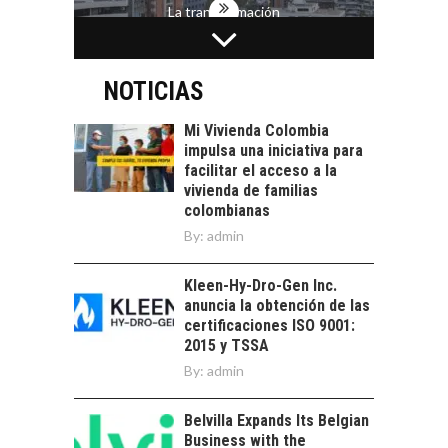
La transformación
estratégica de los
FINANCIAMIENTO
recursos humanos en
PARA PYMES EN
las empresas…
CHILE:
NOTICIAS
ALTERNATIVAS MÁS
ALLÁ DEL CRÉDITO
Mi Vivienda Colombia
BANCARIO
impulsa una iniciativa para
facilitar el acceso a la
Financiamiento para
vivienda de familias
pymes en Chile:
EL CRECIMIENTO DE
colombianas
alternativas que
LOS SERVICIOS
By:
admin
trascienden el
DIGITALES
crédito…
EXPORTADOS DESDE
Kleen-Hy-Dro-Gen Inc.
CHILE
anuncia la obtención de las
El auge de las
certificaciones ISO 9001:
exportaciones de
2015 y TSSA
servicios digitales en
By:
admin
TORRES DEL PAINE Y
Chile:…
SU APORTE AL
TURISMO Y LA
Belvilla Expands Its Belgian
ECONOMÍA REGIONAL
Business with the