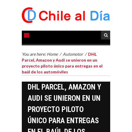
You are here:
Home
/
Automotor
/
DHL
Parcel, Amazon y Audi se unieron en un
proyecto piloto único para entregas en el
baúl de los automóviles
DHL PARCEL, AMAZON Y
AUDI SE UNIERON EN UN
PROYECTO PILOTO
ÚNICO PARA ENTREGAS
EN EL BAÚL DE LOS