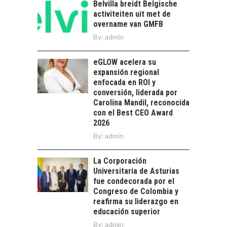
crecimiento…
Belvilla breidt Belgische
CHILE COMO HUB
activiteiten uit met de
TECNOLÓGICO DE
overname van GMFB
AMÉRICA LATINA:
AVANCES Y DESAFÍOS
By:
admin
Chile como hub
eGLOW acelera su
tecnológico de
expansión regional
América Latina:
enfocada en ROI y
avances y desafíos…
LA
conversión, liderada por
TRANSFORMACIÓN
Carolina Mandil, reconocida
DE LOS RECURSOS
con el Best CEO Award
HUMANOS EN LAS
2026
EMPRESAS
By:
admin
CHILENAS
La transformación
La Corporación
estratégica de los
Universitaria de Asturias
FINANCIAMIENTO
recursos humanos en
fue condecorada por el
PARA PYMES EN
las empresas…
Congreso de Colombia y
CHILE:
reafirma su liderazgo en
ALTERNATIVAS MÁS
educación superior
ALLÁ DEL CRÉDITO
By:
admin
BANCARIO