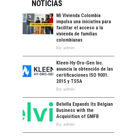
DIGITALES
NOTICIAS
crédito…
EXPORTADOS DESDE
CHILE
Mi Vivienda Colombia
impulsa una iniciativa para
El auge de las
facilitar el acceso a la
exportaciones de
vivienda de familias
servicios digitales en
TURISMO EN EL
colombianas
Chile:…
DESIERTO DE
By:
admin
ATACAMA:
OPORTUNIDADES
Kleen-Hy-Dro-Gen Inc.
PARA EL
anuncia la obtención de las
DESARROLLO LOCAL
certificaciones ISO 9001:
El Desierto de
2015 y TSSA
Atacama: Motor
By:
admin
LA IMPORTANCIA DE
Estratégico para el
DIVERSIFICAR LAS
Desarrollo Turístico…
EXPORTACIONES
Belvilla Expands Its Belgian
CHILENAS
Business with the
Acquisition of GMFB
La diversificación de
By:
admin
las exportaciones
chilenas: clave para un