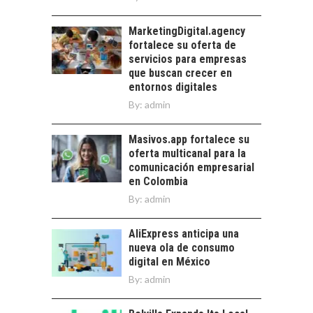
Financiamiento para
MarketingDigital.agency
pymes en Chile:
fortalece su oferta de
alternativas que
servicios para empresas
trascienden el
que buscan crecer en
crédito…
entornos digitales
By:
admin
Masivos.app fortalece su
oferta multicanal para la
comunicación empresarial
en Colombia
By:
admin
AliExpress anticipa una
nueva ola de consumo
digital en México
By:
admin