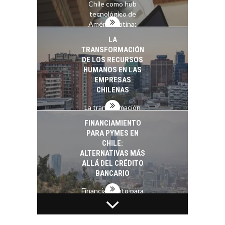
Chile como hub
tecnológico de
América Latina:
avances y desafíos…
LA
TRANSFORMACIÓN
DE LOS RECURSOS
HUMANOS EN LAS
EMPRESAS
CHILENAS
La transformación
estratégica de los
FINANCIAMIENTO
recursos humanos en
PARA PYMES EN
las empresas…
CHILE:
ALTERNATIVAS MÁS
ALLÁ DEL CRÉDITO
BANCARIO
Financiamiento para
pymes en Chile:
EL CRECIMIENTO DE
alternativas que
LOS SERVICIOS
trascienden el