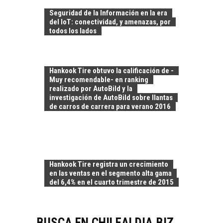
DE LOS RECURSOS
Seguridad de la Información en la era
HUMANOS EN LAS
del IoT: conectividad, y amenazas, por
EMPRESAS
todos los lados
CHILENAS
La transformación
estratégica de los
Hankook Tire obtuvo la calificación de -
FINANCIAMIENTO
recursos humanos en
Muy recomendable- en ranking
PARA PYMES EN
las empresas…
realizado por AutoBild y la
CHILE:
investigación de AutoBild sobre llantas
ALTERNATIVAS MÁS
de carros de carrera para verano 2016
ALLÁ DEL CRÉDITO
BANCARIO
Financiamiento para
pymes en Chile:
EL CRECIMIENTO DE
alternativas que
Hankook Tire registra un crecimiento
LOS SERVICIOS
trascienden el
en las ventas en el segmento alta gama
DIGITALES
crédito…
del 6,4% en el cuarto trimestre de 2015
EXPORTADOS DESDE
CHILE
El auge de las
BUSCA EN CHILEALDIA.BIZ
exportaciones de