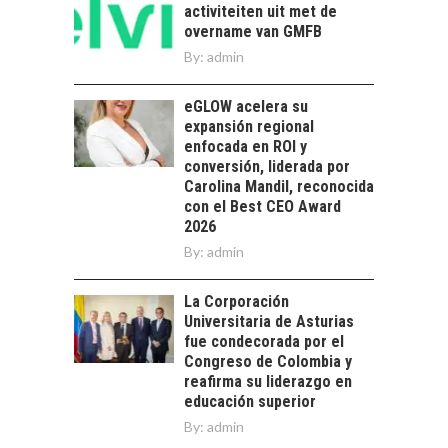
DIVERSIFICAR LAS
activiteiten uit met de
Desarrollo Turístico…
EXPORTACIONES
overname van GMFB
CHILENAS
By:
admin
La diversificación de
las exportaciones
eGLOW acelera su
chilenas: clave para un
expansión regional
crecimiento…
enfocada en ROI y
CHILE COMO HUB
conversión, liderada por
TECNOLÓGICO DE
Carolina Mandil, reconocida
AMÉRICA LATINA:
con el Best CEO Award
AVANCES Y DESAFÍOS
2026
Chile como hub
By:
admin
tecnológico de
América Latina:
La Corporación
avances y desafíos…
LA
Universitaria de Asturias
TRANSFORMACIÓN
fue condecorada por el
DE LOS RECURSOS
Congreso de Colombia y
HUMANOS EN LAS
reafirma su liderazgo en
EMPRESAS
educación superior
CHILENAS
By:
admin