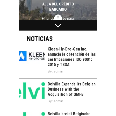
ALLÁ DEL CRÉDITO
BANCARIO
Financiamiento para
pymes en Chile:
EL CRECIMIENTO DE
alternativas que
LOS SERVICIOS
trascienden el
DIGITALES
NOTICIAS
crédito…
EXPORTADOS DESDE
CHILE
Kleen-Hy-Dro-Gen Inc.
anuncia la obtención de las
El auge de las
certificaciones ISO 9001:
exportaciones de
2015 y TSSA
servicios digitales en
TURISMO EN EL
By:
admin
Chile:…
DESIERTO DE
ATACAMA:
Belvilla Expands Its Belgian
OPORTUNIDADES
Business with the
PARA EL
Acquisition of GMFB
DESARROLLO LOCAL
By:
admin
El Desierto de
Atacama: Motor
LA IMPORTANCIA DE
Belvilla breidt Belgische
Estratégico para el