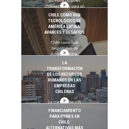
las exportaciones
chilenas: clave para un
crecimiento…
CHILE COMO HUB
TECNOLÓGICO DE
AMÉRICA LATINA:
AVANCES Y DESAFÍOS
Chile como hub
tecnológico de
América Latina:
avances y desafíos…
LA
TRANSFORMACIÓN
DE LOS RECURSOS
HUMANOS EN LAS
EMPRESAS
CHILENAS
La transformación
estratégica de los
FINANCIAMIENTO
recursos humanos en
PARA PYMES EN
las empresas…
CHILE:
ALTERNATIVAS MÁS