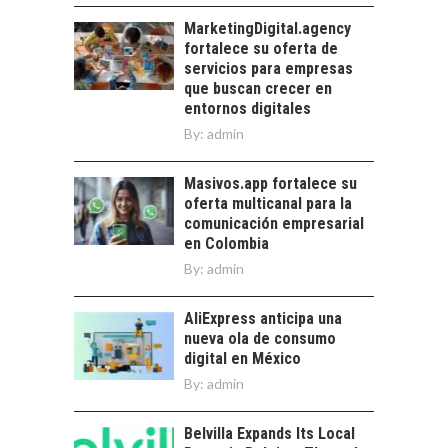
La transformación
estratégica de los
MarketingDigital.agency
FINANCIAMIENTO
recursos humanos en
fortalece su oferta de
PARA PYMES EN
las empresas…
servicios para empresas
CHILE:
que buscan crecer en
ALTERNATIVAS MÁS
entornos digitales
ALLÁ DEL CRÉDITO
By:
admin
BANCARIO
Financiamiento para
Masivos.app fortalece su
pymes en Chile:
oferta multicanal para la
alternativas que
comunicación empresarial
trascienden el
en Colombia
crédito…
By:
admin
AliExpress anticipa una
nueva ola de consumo
digital en México
By:
admin
Belvilla Expands Its Local