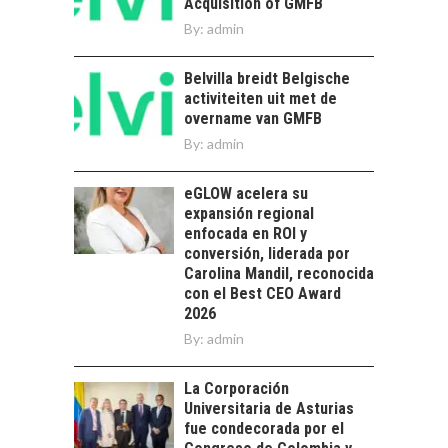
Acquisition of GMFB
Chile: motor de
By:
admin
innovación para
EL IMPACTO DEL
startups…
TIPO DE CAMBIO EN
Belvilla breidt Belgische
LAS EMPRESAS
activiteiten uit met de
CHILENAS
overname van GMFB
El tipo de cambio
By:
admin
como factor
determinante en la
eGLOW acelera su
economía…
FINANCIAMIENTO
expansión regional
PARA PYMES EN
enfocada en ROI y
CHILE:
conversión, liderada por
ALTERNATIVAS MÁS
Carolina Mandil, reconocida
ALLÁ DEL CRÉDITO
con el Best CEO Award
BANCARIO
2026
By:
admin
Financiamiento para
pymes en Chile:
EL CRECIMIENTO DE
alternativas que
La Corporación
LOS SERVICIOS
trascienden el
Universitaria de Asturias
DIGITALES
crédito…
fue condecorada por el
EXPORTADOS DESDE