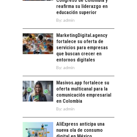
Congreso de Colombia y
CHILE
reafirma su liderazgo en
educación superior
El auge de las
exportaciones de
By:
admin
servicios digitales en
TURISMO EN EL
Chile:…
DESIERTO DE
MarketingDigital.agency
ATACAMA:
fortalece su oferta de
OPORTUNIDADES
servicios para empresas
PARA EL
que buscan crecer en
DESARROLLO LOCAL
entornos digitales
By:
admin
El Desierto de
Atacama: Motor
LA INDUSTRIA
Estratégico para el
Masivos.app fortalece su
MINERA CHILENA
Desarrollo Turístico…
oferta multicanal para la
FRENTE AL DESAFÍO
comunicación empresarial
DE LA
en Colombia
SOSTENIBILIDAD
By:
admin
Minería chilena: un
pilar estratégico ante
AliExpress anticipa una
el reto ineludible de…
nueva ola de consumo
digital en México