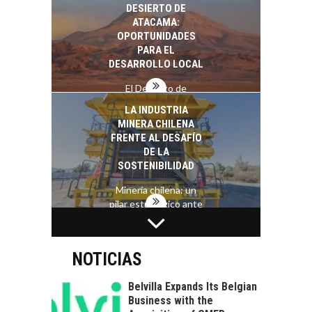
Chile:…
DESIERTO DE
ATACAMA:
OPORTUNIDADES
PARA EL
DESARROLLO LOCAL
El Desierto de
Atacama: Motor
LA INDUSTRIA
Estratégico para el
MINERA CHILENA
Desarrollo Turístico…
FRENTE AL DESAFÍO
DE LA
SOSTENIBILIDAD
Minería chilena: un
pilar estratégico ante
el reto ineludible de…
CAPITAL DE RIESGO
EN CHILE:
OPORTUNIDADES
NOTICIAS
PARA STARTUPS Y
NUEVOS NEGOCIOS
Belvilla Expands Its Belgian
Business with the
Capital de riesgo en