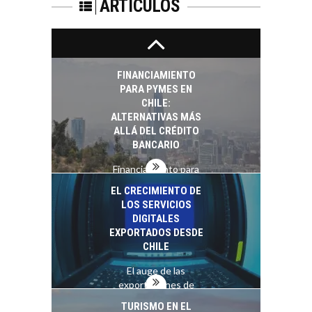
CHILENAS
ARTÍCULOS
El tipo de cambio
como factor
determinante en la
economía…
FINANCIAMIENTO
PARA PYMES EN
CHILE:
ALTERNATIVAS MÁS
ALLÁ DEL CRÉDITO
BANCARIO
Financiamiento para
pymes en Chile:
EL CRECIMIENTO DE
alternativas que
LOS SERVICIOS
trascienden el
DIGITALES
crédito…
EXPORTADOS DESDE
CHILE
El auge de las
exportaciones de
servicios digitales en
TURISMO EN EL