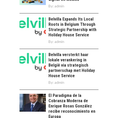
By:
admin
Belvilla Expands Its Local
Roots in Belgium Through
Strategic Partnership with
Holiday House Service
By:
admin
Belvilla versterkt haar
lokale verankering in
België via strategisch
partnerschap met Holiday
House Service
By:
admin
El Paradigma de la
Cobranza Moderna de
Enrique Rosas González
recibe reconocimiento en
Europa