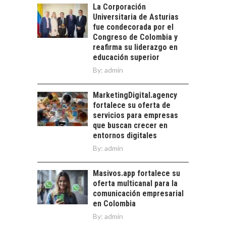
La Corporación
pymes en Chile:
EL CRECIMIENTO DE
Universitaria de Asturias
alternativas que
LOS SERVICIOS
fue condecorada por el
trascienden el
DIGITALES
Congreso de Colombia y
crédito…
EXPORTADOS DESDE
reafirma su liderazgo en
CHILE
educación superior
By:
admin
El auge de las
exportaciones de
servicios digitales en
MarketingDigital.agency
TURISMO EN EL
Chile:…
fortalece su oferta de
DESIERTO DE
servicios para empresas
ATACAMA:
que buscan crecer en
OPORTUNIDADES
entornos digitales
PARA EL
By:
admin
DESARROLLO LOCAL
El Desierto de
Masivos.app fortalece su
Atacama: Motor
oferta multicanal para la
Estratégico para el
comunicación empresarial
Desarrollo Turístico…
en Colombia
By:
admin