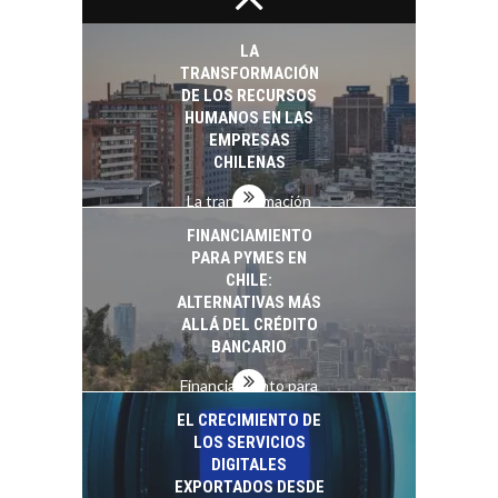
Chile: motor de
innovación para
LA
startups…
TRANSFORMACIÓN
DE LOS RECURSOS
HUMANOS EN LAS
EMPRESAS
CHILENAS
La transformación
estratégica de los
FINANCIAMIENTO
recursos humanos en
PARA PYMES EN
las empresas…
CHILE:
ALTERNATIVAS MÁS
ALLÁ DEL CRÉDITO
BANCARIO
Financiamiento para
pymes en Chile:
EL CRECIMIENTO DE
alternativas que
LOS SERVICIOS
trascienden el
DIGITALES
crédito…
EXPORTADOS DESDE