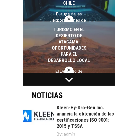
CHILE
El auge de las
exportaciones de
servicios digitales en
TURISMO EN EL
Chile:…
DESIERTO DE
ATACAMA:
OPORTUNIDADES
PARA EL
DESARROLLO LOCAL
El Desierto de
Atacama: Motor
LA INDUSTRIA
Estratégico para el
MINERA CHILENA
Desarrollo Turístico…
FRENTE AL DESAFÍO
NOTICIAS
DE LA
SOSTENIBILIDAD
Kleen-Hy-Dro-Gen Inc.
anuncia la obtención de las
Minería chilena: un
certificaciones ISO 9001:
pilar estratégico ante
2015 y TSSA
el reto ineludible de…
CAPITAL DE RIESGO
By:
admin