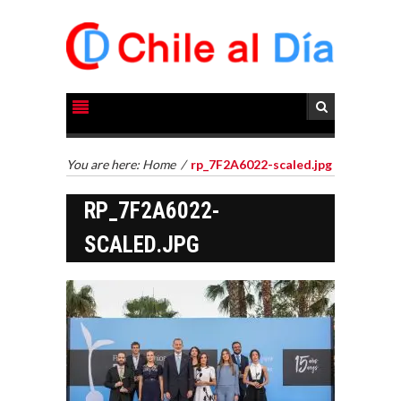
You are here:
Home
/
rp_7F2A6022-scaled.jpg
RP_7F2A6022-
SCALED.JPG
EL CRECIMIENTO DE
LOS SERVICIOS
DIGITALES
EXPORTADOS DESDE
CHILE
El auge de las
exportaciones de
servicios digitales en
TURISMO EN EL