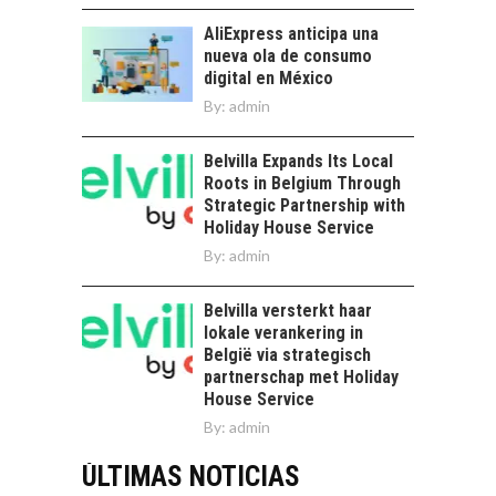
AliExpress anticipa una
nueva ola de consumo
digital en México
By:
admin
Belvilla Expands Its Local
Roots in Belgium Through
Strategic Partnership with
Holiday House Service
By:
admin
Belvilla versterkt haar
lokale verankering in
België via strategisch
partnerschap met Holiday
House Service
By:
admin
ÚLTIMAS NOTICIAS