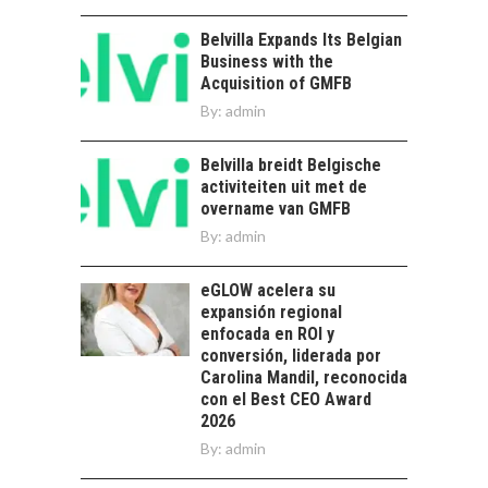
EN CHILE:
OPORTUNIDADES
Belvilla Expands Its Belgian
PARA STARTUPS Y
Business with the
NUEVOS NEGOCIOS
Acquisition of GMFB
Capital de riesgo en
By:
admin
Chile: motor de
innovación para
LA
Belvilla breidt Belgische
startups…
TRANSFORMACIÓN
activiteiten uit met de
DE LOS RECURSOS
overname van GMFB
HUMANOS EN LAS
By:
admin
EMPRESAS
CHILENAS
eGLOW acelera su
La transformación
expansión regional
estratégica de los
enfocada en ROI y
FINANCIAMIENTO
recursos humanos en
conversión, liderada por
PARA PYMES EN
las empresas…
Carolina Mandil, reconocida
CHILE:
con el Best CEO Award
ALTERNATIVAS MÁS
2026
ALLÁ DEL CRÉDITO
By:
BANCARIO
admin
Financiamiento para