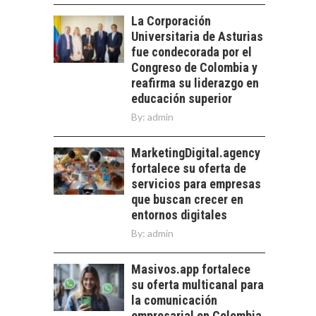
PARA PYMES EN
las empresas…
La Corporación
CHILE:
Universitaria de Asturias
ALTERNATIVAS MÁS
ALLÁ DEL CRÉDITO
fue condecorada por el
BANCARIO
Congreso de Colombia y
reafirma su liderazgo en
Financiamiento para
educación superior
pymes en Chile:
EL CRECIMIENTO DE
alternativas que
By:
admin
LOS SERVICIOS
trascienden el
DIGITALES
crédito…
MarketingDigital.agency
EXPORTADOS DESDE
fortalece su oferta de
CHILE
servicios para empresas
El auge de las
que buscan crecer en
exportaciones de
entornos digitales
servicios digitales en
By:
admin
Chile:…
Masivos.app fortalece
su oferta multicanal para
la comunicación
empresarial en Colombia