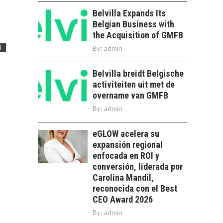
DE LA
SOSTENIBILIDAD
Belvilla Expands Its
Belgian Business with
Minería chilena: un
the Acquisition of GMFB
pilar estratégico ante
l
el reto ineludible de…
By:
admin
CHILE COMO HUB
TECNOLÓGICO DE
Belvilla breidt Belgische
AMÉRICA LATINA:
AVANCES Y DESAFÍOS
activiteiten uit met de
overname van GMFB
Chile como hub
By:
admin
tecnológico de
América Latina:
avances y desafíos…
eGLOW acelera su
LA
expansión regional
TRANSFORMACIÓN
enfocada en ROI y
DE LOS RECURSOS
HUMANOS EN LAS
conversión, liderada por
EMPRESAS
Carolina Mandil,
CHILENAS
reconocida con el Best
CEO Award 2026
La transformación
By:
admin
estratégica de los
FINANCIAMIENTO
recursos humanos en