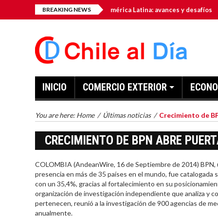
omo hub tecnológico de América Latina: avances y desafíos
BREAKING NEWS
INICIO
COMERCIO EXTERIOR
ECONO
You are here:
Home
/
Últimas noticias
/
Crecimiento de BP
CRECIMIENTO DE BPN ABRE PUER
COLOMBIA (AndeanWire, 16 de Septiembre de 2014) BPN, un
presencia en más de 35 países en el mundo, fue catalogada 
con un 35,4%, gracias al fortalecimiento en su posicionamien
organización de investigación independiente que analiza y co
pertenecen, reunió a la investigación de 900 agencias de med
anualmente.