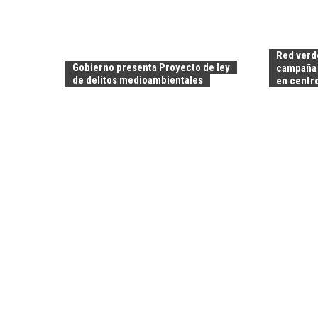
Red verde
Gobierno presenta Proyecto de ley
campaña 
de delitos medioambientales
en centr