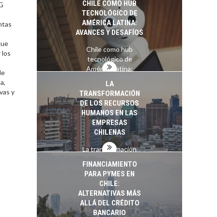
CHILE COMO HUB
PG
TECNOLÓGICO DE
AMÉRICA LATINA:
ntas
AVANCES Y DESAFÍOS
que
Chile como hub
 los
tecnológico de
América Latina:
de
avances y desafíos…
a,
LA
vas y
TRANSFORMACIÓN
DE LOS RECURSOS
HUMANOS EN LAS
EMPRESAS
CHILENAS
La transformación
estratégica de los
FINANCIAMIENTO
recursos humanos en
PARA PYMES EN
las empresas…
CHILE:
ALTERNATIVAS MÁS
ALLÁ DEL CRÉDITO
BANCARIO