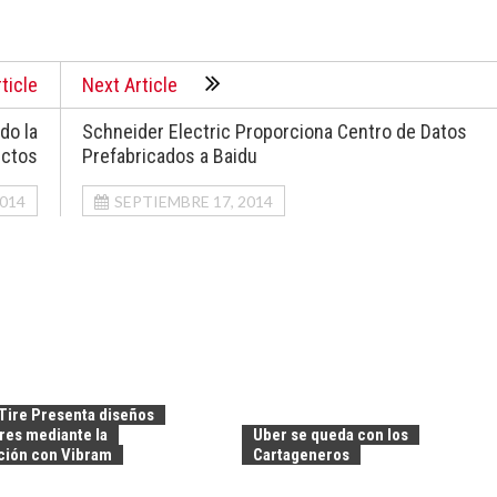
ticle
Next Article
do la
Schneider Electric Proporciona Centro de Datos
ectos
Prefabricados a Baidu
2014
SEPTIEMBRE 17, 2014
Tire Presenta diseños
res mediante la
Uber se queda con los
ción con Vibram
Cartageneros