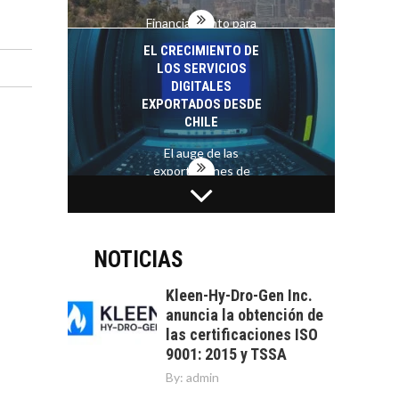
Financiamiento para
pymes en Chile:
EL CRECIMIENTO DE
alternativas que
LOS SERVICIOS
trascienden el
DIGITALES
crédito…
EXPORTADOS DESDE
CHILE
El auge de las
exportaciones de
servicios digitales en
TURISMO EN EL
Chile:…
DESIERTO DE
ATACAMA:
OPORTUNIDADES
NOTICIAS
PARA EL
DESARROLLO LOCAL
Kleen-Hy-Dro-Gen Inc.
anuncia la obtención de
El Desierto de
las certificaciones ISO
Atacama: Motor
LA INDUSTRIA
9001: 2015 y TSSA
Estratégico para el
MINERA CHILENA
Desarrollo Turístico…
By:
admin
FRENTE AL DESAFÍO