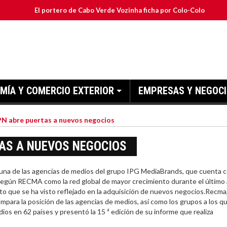
El portero de Cabo Verde Vozinha ficha por Colo-Colo y JETOUR respal
MÍA Y COMERCIO EXTERIOR
EMPRESAS Y NEGOC
N abre puertas a nuevos negocios
TAS A NUEVOS NEGOCIOS
a de las agencias de medios del grupo IPG MediaBrands, que cuenta 
según RECMA como la red global de mayor crecimiento durante el último
to que se ha visto reflejado en la adquisición de nuevos negocios.Recma,
mpara la posición de las agencias de medios, así como los grupos a los q
ios en 62 países y presentó la 15 ª edición de su informe que realiza