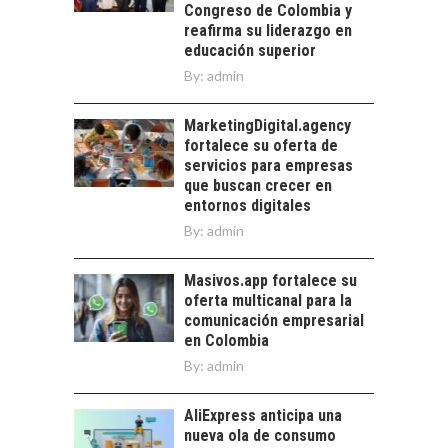
las empresas…
Congreso de Colombia y
CHILE:
reafirma su liderazgo en
ALTERNATIVAS MÁS
educación superior
ALLÁ DEL CRÉDITO
By:
admin
BANCARIO
Financiamiento para
MarketingDigital.agency
pymes en Chile:
fortalece su oferta de
alternativas que
servicios para empresas
trascienden el
que buscan crecer en
crédito…
entornos digitales
By:
admin
Masivos.app fortalece su
oferta multicanal para la
comunicación empresarial
en Colombia
By:
admin
AliExpress anticipa una
nueva ola de consumo