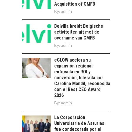
Acquisition of GMFB
La diversificación de
By:
admin
las exportaciones
chilenas: clave para un
crecimiento…
Belvilla breidt Belgische
CHILE COMO HUB
activiteiten uit met de
TECNOLÓGICO DE
overname van GMFB
AMÉRICA LATINA:
AVANCES Y DESAFÍOS
By:
admin
Chile como hub
eGLOW acelera su
tecnológico de
expansión regional
América Latina:
enfocada en ROI y
avances y desafíos…
LA
conversión, liderada por
TRANSFORMACIÓN
Carolina Mandil, reconocida
DE LOS RECURSOS
con el Best CEO Award
HUMANOS EN LAS
2026
EMPRESAS
By:
admin
CHILENAS
La transformación
La Corporación
estratégica de los
Universitaria de Asturias
FINANCIAMIENTO
recursos humanos en
fue condecorada por el
PARA PYMES EN