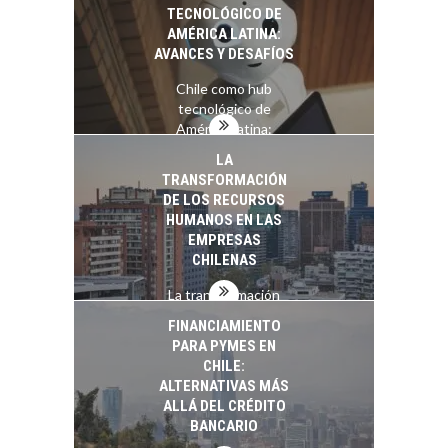
TECNOLÓGICO DE
AMÉRICA LATINA:
AVANCES Y DESAFÍOS
Chile como hub
tecnológico de
América Latina:
avances y desafíos…
LA
TRANSFORMACIÓN
DE LOS RECURSOS
HUMANOS EN LAS
EMPRESAS
CHILENAS
La transformación
estratégica de los
FINANCIAMIENTO
recursos humanos en
PARA PYMES EN
las empresas…
CHILE:
ALTERNATIVAS MÁS
ALLÁ DEL CRÉDITO
BANCARIO