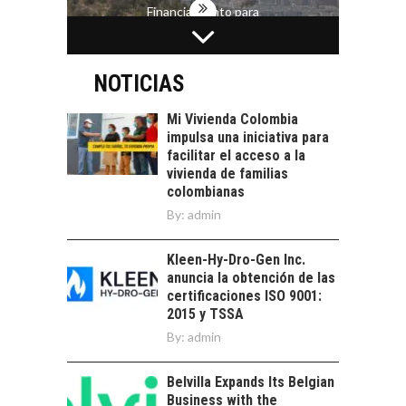
Financiamiento para
pymes en Chile:
EL CRECIMIENTO DE
alternativas que
LOS SERVICIOS
trascienden el
DIGITALES
NOTICIAS
crédito…
EXPORTADOS DESDE
CHILE
Mi Vivienda Colombia
impulsa una iniciativa para
El auge de las
facilitar el acceso a la
exportaciones de
vivienda de familias
servicios digitales en
TURISMO EN EL
colombianas
Chile:…
DESIERTO DE
By:
admin
ATACAMA:
OPORTUNIDADES
Kleen-Hy-Dro-Gen Inc.
PARA EL
anuncia la obtención de las
DESARROLLO LOCAL
certificaciones ISO 9001:
El Desierto de
2015 y TSSA
Atacama: Motor
By:
admin
LA IMPORTANCIA DE
Estratégico para el
DIVERSIFICAR LAS
Desarrollo Turístico…
EXPORTACIONES
Belvilla Expands Its Belgian
CHILENAS
Business with the