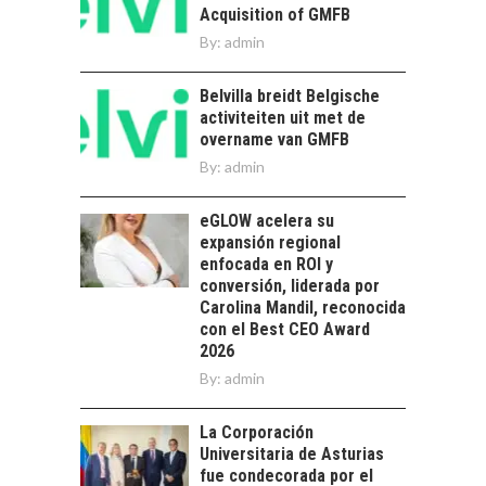
Acquisition of GMFB
La diversificación de
By:
admin
las exportaciones
chilenas: clave para un
crecimiento…
Belvilla breidt Belgische
CHILE COMO HUB
activiteiten uit met de
TECNOLÓGICO DE
overname van GMFB
AMÉRICA LATINA:
AVANCES Y DESAFÍOS
By:
admin
Chile como hub
eGLOW acelera su
tecnológico de
expansión regional
América Latina:
enfocada en ROI y
avances y desafíos…
LA
conversión, liderada por
TRANSFORMACIÓN
Carolina Mandil, reconocida
DE LOS RECURSOS
con el Best CEO Award
HUMANOS EN LAS
2026
EMPRESAS
By:
admin
CHILENAS
La transformación
La Corporación
estratégica de los
Universitaria de Asturias
FINANCIAMIENTO
recursos humanos en
fue condecorada por el
PARA PYMES EN