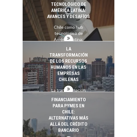
TECNOLÓGICO DE
AMÉRICA LATINA:
AVANCES Y DESAFÍOS
Chile como hub
tecnológico de
América Latina:
avances y desafíos…
LA
TRANSFORMACIÓN
DE LOS RECURSOS
HUMANOS EN LAS
EMPRESAS
CHILENAS
La transformación
estratégica de los
FINANCIAMIENTO
recursos humanos en
PARA PYMES EN
las empresas…
CHILE:
ALTERNATIVAS MÁS
ALLÁ DEL CRÉDITO
BANCARIO