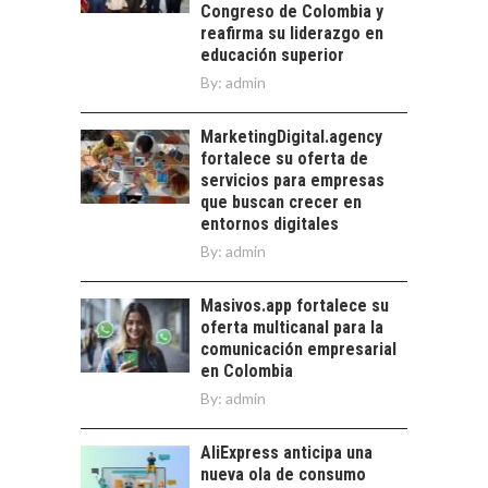
las empresas…
Congreso de Colombia y
CHILE:
reafirma su liderazgo en
ALTERNATIVAS MÁS
educación superior
ALLÁ DEL CRÉDITO
By:
admin
BANCARIO
Financiamiento para
MarketingDigital.agency
pymes en Chile:
fortalece su oferta de
alternativas que
servicios para empresas
trascienden el
que buscan crecer en
crédito…
entornos digitales
By:
admin
Masivos.app fortalece su
oferta multicanal para la
comunicación empresarial
en Colombia
By:
admin
AliExpress anticipa una
nueva ola de consumo