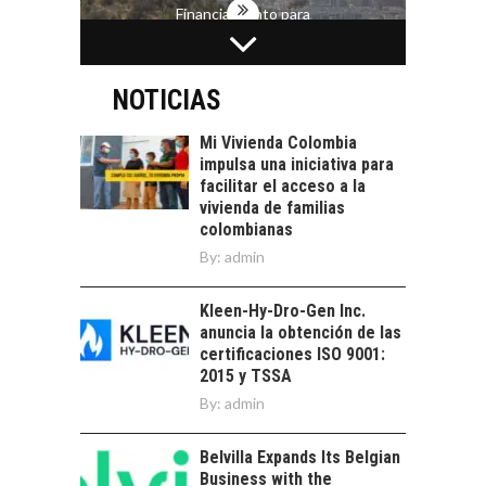
Financiamiento para
pymes en Chile:
EL CRECIMIENTO DE
alternativas que
LOS SERVICIOS
trascienden el
DIGITALES
NOTICIAS
crédito…
EXPORTADOS DESDE
CHILE
Mi Vivienda Colombia
impulsa una iniciativa para
El auge de las
facilitar el acceso a la
exportaciones de
vivienda de familias
servicios digitales en
TURISMO EN EL
colombianas
Chile:…
DESIERTO DE
By:
admin
ATACAMA:
OPORTUNIDADES
Kleen-Hy-Dro-Gen Inc.
PARA EL
anuncia la obtención de las
DESARROLLO LOCAL
certificaciones ISO 9001:
El Desierto de
2015 y TSSA
Atacama: Motor
By:
admin
LA IMPORTANCIA DE
Estratégico para el
DIVERSIFICAR LAS
Desarrollo Turístico…
EXPORTACIONES
Belvilla Expands Its Belgian
CHILENAS
Business with the