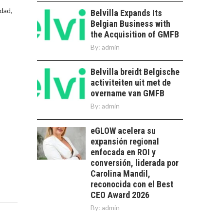
OPORTUNIDADES
PARA EL
idad,
Belvilla Expands Its
DESARROLLO LOCAL
Belgian Business with
the Acquisition of GMFB
El Desierto de
Atacama: Motor
By:
admin
LA IMPORTANCIA DE
Estratégico para el
DIVERSIFICAR LAS
Desarrollo Turístico…
Belvilla breidt Belgische
EXPORTACIONES
CHILENAS
activiteiten uit met de
overname van GMFB
La diversificación de
By:
admin
las exportaciones
chilenas: clave para un
crecimiento…
eGLOW acelera su
CHILE COMO HUB
expansión regional
TECNOLÓGICO DE
enfocada en ROI y
AMÉRICA LATINA:
AVANCES Y DESAFÍOS
conversión, liderada por
Carolina Mandil,
Chile como hub
reconocida con el Best
tecnológico de
CEO Award 2026
América Latina:
By:
admin
avances y desafíos…
LA