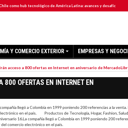
 hub tecnológico de América Latina: avances y desafíos
El 
MÍA Y COMERCIO EXTERIOR
EMPRESAS Y NEGOC
án acceso a 800 ofertas en Internet en aniversario de MercadoLib
 800 OFERTAS EN INTERNET EN
añía llegó a Colombia en 1999 poniendo 200 referencias a la venta.
 electrónico en el país. Productos de Tecnología, Hogar, Fashion, Salud
niversario 16.La compañía llegó a Colombia en 1999 poniendo 200 refere
 del comercio electrónico en el país.