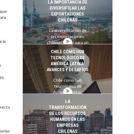
LA IMPORTANCIA DE
Estratégico para el
DIVERSIFICAR LAS
Desarrollo Turístico…
 que
EXPORTACIONES
para
CHILENAS
La diversificación de
las exportaciones
 la
chilenas: clave para un
crecimiento…
CHILE COMO HUB
TECNOLÓGICO DE
AMÉRICA LATINA:
s
AVANCES Y DESAFÍOS
as,
Chile como hub
tecnológico de
América Latina:
avances y desafíos…
LA
rrecto
TRANSFORMACIÓN
DE LOS RECURSOS
HUMANOS EN LAS
EMPRESAS
gorías
CHILENAS