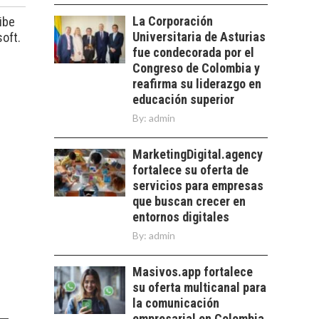
TRANSFORMACIÓN
La Corporación
ibe
DE LOS RECURSOS
Universitaria de Asturias
oft.
HUMANOS EN LAS
EMPRESAS
fue condecorada por el
CHILENAS
Congreso de Colombia y
reafirma su liderazgo en
La transformación
educación superior
estratégica de los
FINANCIAMIENTO
recursos humanos en
By:
admin
PARA PYMES EN
las empresas…
CHILE:
MarketingDigital.agency
ALTERNATIVAS MÁS
ALLÁ DEL CRÉDITO
fortalece su oferta de
BANCARIO
servicios para empresas
que buscan crecer en
Financiamiento para
entornos digitales
pymes en Chile:
By:
admin
alternativas que
trascienden el
crédito…
Masivos.app fortalece
su oferta multicanal para
la comunicación
empresarial en Colombia