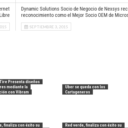
ernet
Dynamic Solutions Socio de Negocio de Nexsys rec
Libre
reconocimiento como el Mejor Socio OEM de Micros
2015
SEPTIEMBRE 3, 2015
Tire Presenta diseños
res mediante la
Uber se queda con los
ción con Vibram
Cartageneros
, finaliza con éxito su
Red verde, finaliza con éxito su