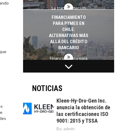
rando
La transformación
estratégica de los
FINANCIAMIENTO
recursos humanos en
PARA PYMES EN
las empresas…
CHILE:
ALTERNATIVAS MÁS
ALLÁ DEL CRÉDITO
BANCARIO
 que
Financiamiento para
pymes en Chile:
EL CRECIMIENTO DE
alternativas que
LOS SERVICIOS
trascienden el
DIGITALES
crédito…
EXPORTADOS DESDE
NOTICIAS
CHILE
Kleen-Hy-Dro-Gen Inc.
El auge de las
os
anuncia la obtención de
exportaciones de
de
las certificaciones ISO
servicios digitales en
TURISMO EN EL
ades
9001: 2015 y TSSA
Chile:…
DESIERTO DE
By:
admin
ATACAMA: