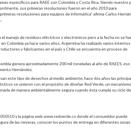
amas específicos para RAEE son Colombia y Costa Rica. Siendo nuestro p
ontinente, sus primeras resoluciones fueron en el año 2010 para
primeras resoluciones para equipos de informática” afirma Carlos Herná
.
 el manejo de residuos eléctricos y electrónicos pero a la fecha no se ha
 en Colombia ya hace varios años. Argentina ha realizado varios intentos
productores y fabricantes en el país y Chile se encuentra en proceso de
olombia genera aproximadamente 200 mil toneladas al año de RAEES, eso
comento Hernández.
usan este tipo de desechos al medio ambiente, hace dos años las princip
sticos se unieron con el propósito de diseñar Red Verde, un mecanismo
ionarla de manera ambientalmente segura cuando ésta cumpla su ciclo de 
74050510 y la página web www.redverde.co donde el consumidor puede
gura de las neveras, conocer los puntos de entrega en diferentes zonas 