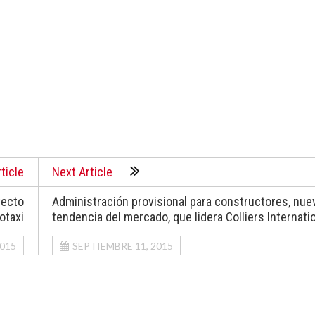
ticle
Next Article
yecto
Administración provisional para constructores, nue
iotaxi
tendencia del mercado, que lidera Colliers Internati
2015
SEPTIEMBRE 11, 2015