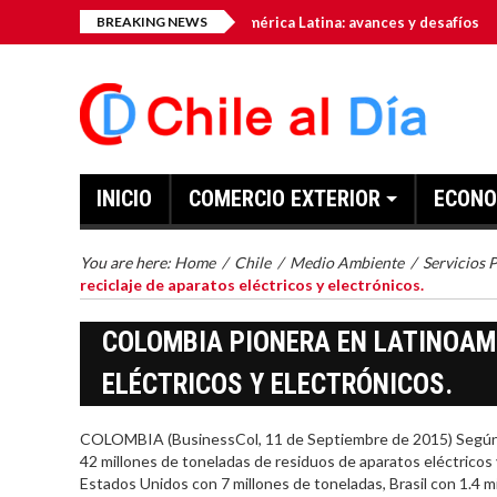
mo hub tecnológico de América Latina: avances y desafíos
BREAKING NEWS
INICIO
COMERCIO EXTERIOR
ECONO
You are here:
Home
/
Chile
/
Medio Ambiente
/
Servicios 
reciclaje de aparatos eléctricos y electrónicos.
COLOMBIA PIONERA EN LATINOAM
ELÉCTRICOS Y ELECTRÓNICOS.
COLOMBIA (BusinessCol, 11 de Septiembre de 2015) Según e
42 millones de toneladas de residuos de aparatos eléctricos 
Estados Unidos con 7 millones de toneladas, Brasil con 1.4 mi