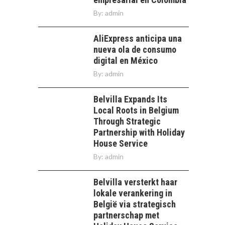
By:
admin
AliExpress anticipa una
nueva ola de consumo
digital en México
By:
admin
Belvilla Expands Its
Local Roots in Belgium
Through Strategic
Partnership with Holiday
House Service
By:
admin
Belvilla versterkt haar
lokale verankering in
België via strategisch
partnerschap met