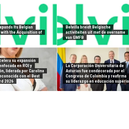
Expands Its Belgian
Belvilla breidt Belgische
with the Acquisition of
activiteiten uit met de overname
van GMFB
elera su expansión
enfocada en ROI y
La Corporación Universitaria de
n, liderada por Carolina
Asturias fue condecorada por el
reconocida con el Best
Congreso de Colombia y reafirma
rd 2026
su liderazgo en educación superio