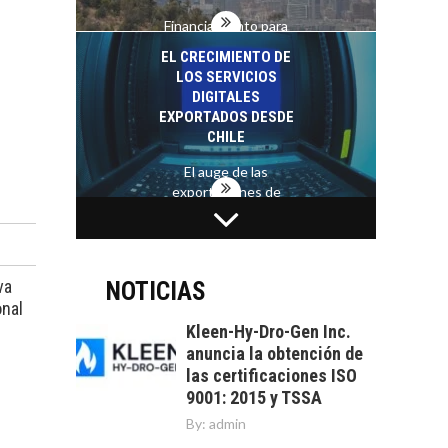
Financiamiento para
pymes en Chile:
EL CRECIMIENTO DE
alternativas que
LOS SERVICIOS
trascienden el
DIGITALES
crédito…
EXPORTADOS DESDE
CHILE
El auge de las
exportaciones de
servicios digitales en
TURISMO EN EL
Chile:…
DESIERTO DE
ATACAMA:
OPORTUNIDADES
va
NOTICIAS
PARA EL
onal
DESARROLLO LOCAL
Kleen-Hy-Dro-Gen Inc.
anuncia la obtención de
El Desierto de
las certificaciones ISO
Atacama: Motor
LA INDUSTRIA
9001: 2015 y TSSA
Estratégico para el
MINERA CHILENA
Desarrollo Turístico…
By:
admin
FRENTE AL DESAFÍO