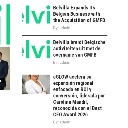
DE LA
SOSTENIBILIDAD
Belvilla Expands Its
Belgian Business with
Minería chilena: un
the Acquisition of GMFB
pilar estratégico ante
el reto ineludible de…
By:
admin
CHILE COMO HUB
TECNOLÓGICO DE
Belvilla breidt Belgische
AMÉRICA LATINA:
AVANCES Y DESAFÍOS
activiteiten uit met de
overname van GMFB
Chile como hub
By:
admin
tecnológico de
América Latina:
avances y desafíos…
eGLOW acelera su
LA
r
expansión regional
TRANSFORMACIÓN
enfocada en ROI y
DE LOS RECURSOS
HUMANOS EN LAS
conversión, liderada por
EMPRESAS
Carolina Mandil,
CHILENAS
reconocida con el Best
CEO Award 2026
La transformación
By:
admin
estratégica de los
FINANCIAMIENTO
recursos humanos en