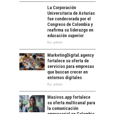
PARA PYMES EN
las empresas…
La Corporación
CHILE:
Universitaria de Asturias
ALTERNATIVAS MÁS
ALLÁ DEL CRÉDITO
fue condecorada por el
BANCARIO
Congreso de Colombia y
reafirma su liderazgo en
Financiamiento para
educación superior
pymes en Chile:
EL CRECIMIENTO DE
alternativas que
By:
admin
LOS SERVICIOS
trascienden el
DIGITALES
crédito…
MarketingDigital.agency
EXPORTADOS DESDE
fortalece su oferta de
CHILE
servicios para empresas
El auge de las
que buscan crecer en
exportaciones de
entornos digitales
servicios digitales en
By:
admin
Chile:…
Masivos.app fortalece
su oferta multicanal para
la comunicación
empresarial en Colombia