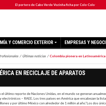
El portero de Cabo Verde Vozinha ficha por Colo-Colo y JETOUR respald
MÍA Y COMERCIO EXTERIOR
EMPRESAS Y NEGOC
Profesionales
/
Últimas noticias
/
Colombia pionera en Latinoamérica
ÉRICA EN RECICLAJE DE APARATOS
l último reporte de Naciones Unidas, en el mundo se generan anualme
y electrónicos – RAEE. Los tres países en América que encabezan la lista
llones y por último México con alrededor de 1 millón al año.“Los dos únic