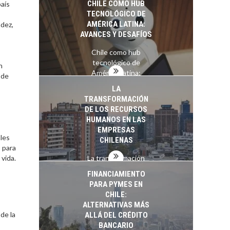
CHILE COMO HUB
aís
TECNOLÓGICO DE
AMÉRICA LATINA:
ndez,
AVANCES Y DESAFÍOS
Chile como hub
tecnológico de
n
América Latina:
 de
avances y desafíos…
LA
TRANSFORMACIÓN
DE LOS RECURSOS
HUMANOS EN LAS
EMPRESAS
ales
CHILENAS
 para
vida.
La transformación
estratégica de los
FINANCIAMIENTO
recursos humanos en
PARA PYMES EN
las empresas…
CHILE:
ALTERNATIVAS MÁS
de la
ALLÁ DEL CRÉDITO
BANCARIO