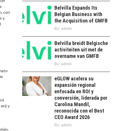
PARA STARTUPS Y
 un
NUEVOS NEGOCIOS
a
Belvilla Expands Its
n, con
Belgian Business with
Capital de riesgo en
e y
the Acquisition of GMFB
Chile: motor de
l
innovación para
By:
admin
LA
startups…
TRANSFORMACIÓN
Belvilla breidt Belgische
DE LOS RECURSOS
HUMANOS EN LAS
activiteiten uit met de
EMPRESAS
overname van GMFB
CHILENAS
By:
admin
rmato
La transformación
de
estratégica de los
eGLOW acelera su
FINANCIAMIENTO
recursos humanos en
expansión regional
PARA PYMES EN
las empresas…
enfocada en ROI y
CHILE:
ALTERNATIVAS MÁS
conversión, liderada por
int
ALLÁ DEL CRÉDITO
Carolina Mandil,
 en) y
BANCARIO
reconocida con el Best
CEO Award 2026
Financiamiento para
By:
admin
pymes en Chile:
EL CRECIMIENTO DE
emás,
alternativas que