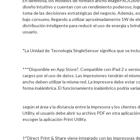
En definitiva, los modelos de formato ancho imagePROGR
diseño intuitivo y cuentan con un rendimiento poderoso, logran
toma de las decisiones estratégicas del negocio. Además, es
bajo consumo, llegando a utilizar aproximadamente 1W de el
distribución inteligente para reducir el uso de energía y bri
usuario.
*La Unidad de Tecnología SingleSensor significa que se inclu
***Disponible en App Store?. Compatible con iPad 2 o versio
cargos por el uso de datos. Las impresiones tendrán el mismo 
ancho deben utilizar la misma red. La impresora debe estar 
forma inalámbrica. El funcionamiento inalámbrico podría varia
según el área y la distancia entre la impresora y los cliente
Utility, el usuario debe abrir su archivo PDF en otra aplicaci
escoger la aplicación Print Utility.
†*Direct Print & Share viene integrado con las impresora