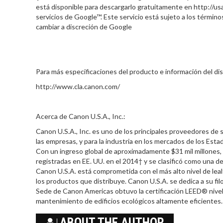
está disponible para descargarlo gratuitamente en http://u
servicios de Google™. Este servicio está sujeto a los términ
cambiar a discreción de Google
Para más especificaciones del producto e información del disp
http://www.cla.canon.com/
Acerca de Canon U.S.A., Inc.:
Canon U.S.A., Inc. es uno de los principales proveedores de
las empresas, y para la industria en los mercados de los Est
Con un ingreso global de aproximadamente $31 mil millones, 
registradas en EE. UU. en el 2014† y se clasificó como una d
Canon U.S.A. está comprometida con el más alto nivel de lealta
los productos que distribuye. Canon U.S.A. se dedica a su fil
Sede de Canon Americas obtuvo la certificación LEED® nivel
mantenimiento de edificios ecológicos altamente eficientes.
ABOUT THE AUTHOR