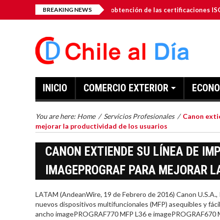
-Dro-Gen Inc. anuncia la obtención de las certificaciones ISO 9001: 2
BREAKING NEWS
INICIO
COMERCIO EXTERIOR
ECONO
You are here:
Home
/
Servicios Profesionales
/
Canon exti
mejorar la productividad de los usuarios
CANON EXTIENDE SU LÍNEA DE I
IMAGEPROGRAF PARA MEJORAR LA
LATAM (AndeanWire, 19 de Febrero de 2016) Canon U.S.A., Inc
nuevos dispositivos multifuncionales (MFP) asequibles y fác
ancho imagePROGRAF770 MFP L36 e imagePROGRAF670 MPF L2