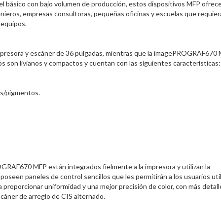
vel básico con bajo volumen de producción, estos dispositivos MFP ofrec
enieros, empresas consultoras, pequeñas oficinas y escuelas que requie
 equipos.
presora y escáner de 36 pulgadas, mientras que la imagePROGRAF670
 son livianos y compactos y cuentan con las siguientes características:
es/pigmentos.
F670 MFP están integrados fielmente a la impresora y utilizan la
oseen paneles de control sencillos que les permitirán a los usuarios utili
 proporcionar uniformidad y una mejor precisión de color, con más detall
cáner de arreglo de CIS alternado.