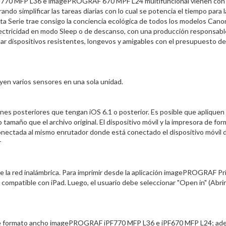
AF770 MFP L36 e imagePROGRAF 670 MPF L24 multifuncional vienen con
do simplificar las tareas diarias con lo cual se potencia el tiempo para l
ta Serie trae consigo la conciencia ecológica de todos los modelos Cano
ectricidad en modo Sleep o de descanso, con una producción responsabl
ndar dispositivos resistentes, longevos y amigables con el presupuesto de
yen varios sensores en una sola unidad.
nes posteriores que tengan iOS 6.1 o posterior. Es posible que apliquen
tamaño que el archivo original. El dispositivo móvil y la impresora de fo
conectada al mismo enrutador donde está conectado el dispositivo móvil 
r
s de la red inalámbrica. Para imprimir desde la aplicación imagePROGRAF Pr
ón compatible con iPad. Luego, el usuario debe seleccionar "Open in" (Abrir
s de formato ancho imagePROGRAF iPF770 MFP L36 e iPF670 MFP L24; ad