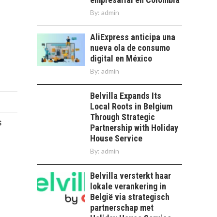
By:
admin
AliExpress anticipa una
nueva ola de consumo
digital en México
By:
admin
Belvilla Expands Its
Local Roots in Belgium
Through Strategic
s
Partnership with Holiday
House Service
By:
admin
Belvilla versterkt haar
lokale verankering in
België via strategisch
partnerschap met