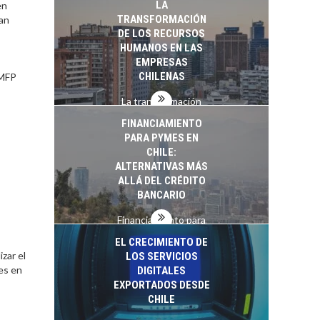
LA
en
startups…
TRANSFORMACIÓN
ran
DE LOS RECURSOS
HUMANOS EN LAS
EMPRESAS
CHILENAS
 MFP
La transformación
estratégica de los
FINANCIAMIENTO
recursos humanos en
PARA PYMES EN
las empresas…
CHILE:
ALTERNATIVAS MÁS
ALLÁ DEL CRÉDITO
BANCARIO
Financiamiento para
pymes en Chile:
EL CRECIMIENTO DE
alternativas que
zar el
LOS SERVICIOS
trascienden el
es en
DIGITALES
crédito…
EXPORTADOS DESDE
CHILE