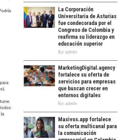
LOS SERVICIOS
trascienden el
La Corporación
DIGITALES
Podría
crédito…
Universitaria de Asturias
EXPORTADOS DESDE
CHILE
fue condecorada por el
Congreso de Colombia y
El auge de las
reafirma su liderazgo en
exportaciones de
educación superior
servicios digitales en
TURISMO EN EL
By:
Chile:…
admin
DESIERTO DE
ATACAMA:
MarketingDigital.agency
OPORTUNIDADES
fortalece su oferta de
PARA EL
DESARROLLO LOCAL
servicios para empresas
 para
que buscan crecer en
o).
El Desierto de
entornos digitales
Atacama: Motor
rtune.
By:
admin
Estratégico para el
 todos
Desarrollo Turístico…
 la
Masivos.app fortalece
su oferta multicanal para
la comunicación
empresarial en Colombia