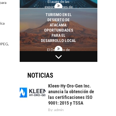
El auge de las
para
exportaciones de
servicios digitales en
TURISMO EN EL
Chile:…
DESIERTO DE
ica
ATACAMA:
OPORTUNIDADES
PARA EL
DESARROLLO LOCAL
 JPEG,
El Desierto de
Atacama: Motor
LA INDUSTRIA
Estratégico para el
MINERA CHILENA
Desarrollo Turístico…
FRENTE AL DESAFÍO
DE LA
NOTICIAS
SOSTENIBILIDAD
Kleen-Hy-Dro-Gen Inc.
Minería chilena: un
anuncia la obtención de
pilar estratégico ante
las certificaciones ISO
el reto ineludible de…
CAPITAL DE RIESGO
9001: 2015 y TSSA
EN CHILE:
By:
admin
OPORTUNIDADES