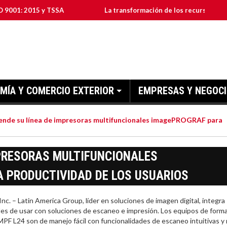
015 y TSSA
La transformación de los recursos humanos en l
MÍA Y COMERCIO EXTERIOR
EMPRESAS Y NEGOC
ende su línea de impresoras multifuncionales imagePROGRAF para
MPRESORAS MULTIFUNCIONALES
 PRODUCTIVIDAD DE LOS USUARIOS
. – Latin America Group, líder en soluciones de imagen digital, integra
iles de usar con soluciones de escaneo e impresión. Los equipos de form
4 son de manejo fácil con funcionalidades de escaneo intuitivas y