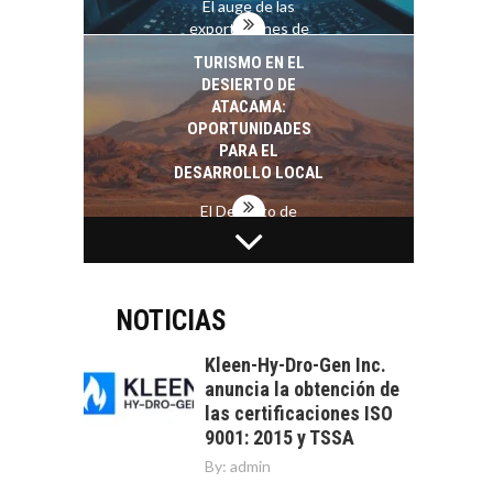
El auge de las
exportaciones de
servicios digitales en
TURISMO EN EL
Chile:…
DESIERTO DE
ATACAMA:
OPORTUNIDADES
PARA EL
DESARROLLO LOCAL
El Desierto de
Atacama: Motor
LA INDUSTRIA
Estratégico para el
MINERA CHILENA
Desarrollo Turístico…
FRENTE AL DESAFÍO
DE LA
NOTICIAS
SOSTENIBILIDAD
Kleen-Hy-Dro-Gen Inc.
Minería chilena: un
anuncia la obtención de
pilar estratégico ante
las certificaciones ISO
el reto ineludible de…
CAPITAL DE RIESGO
9001: 2015 y TSSA
EN CHILE:
By:
admin
OPORTUNIDADES