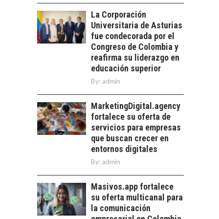
LOS SERVICIOS
trascienden el
La Corporación
DIGITALES
crédito…
Universitaria de Asturias
EXPORTADOS DESDE
CHILE
fue condecorada por el
Congreso de Colombia y
El auge de las
reafirma su liderazgo en
exportaciones de
educación superior
servicios digitales en
TURISMO EN EL
By:
Chile:…
admin
DESIERTO DE
ATACAMA:
MarketingDigital.agency
OPORTUNIDADES
fortalece su oferta de
PARA EL
DESARROLLO LOCAL
servicios para empresas
que buscan crecer en
El Desierto de
entornos digitales
Atacama: Motor
By:
admin
Estratégico para el
Desarrollo Turístico…
Masivos.app fortalece
su oferta multicanal para
la comunicación
empresarial en Colombia