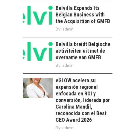
PARA STARTUPS Y
NUEVOS NEGOCIOS
Belvilla Expands Its
Belgian Business with
Capital de riesgo en
the Acquisition of GMFB
Chile: motor de
innovación para
By:
admin
LA
startups…
TRANSFORMACIÓN
Belvilla breidt Belgische
DE LOS RECURSOS
HUMANOS EN LAS
activiteiten uit met de
EMPRESAS
overname van GMFB
CHILENAS
By:
admin
La transformación
estratégica de los
eGLOW acelera su
FINANCIAMIENTO
recursos humanos en
expansión regional
PARA PYMES EN
las empresas…
enfocada en ROI y
CHILE:
ALTERNATIVAS MÁS
conversión, liderada por
ALLÁ DEL CRÉDITO
Carolina Mandil,
BANCARIO
reconocida con el Best
CEO Award 2026
Financiamiento para
By:
admin
pymes en Chile:
EL CRECIMIENTO DE
alternativas que