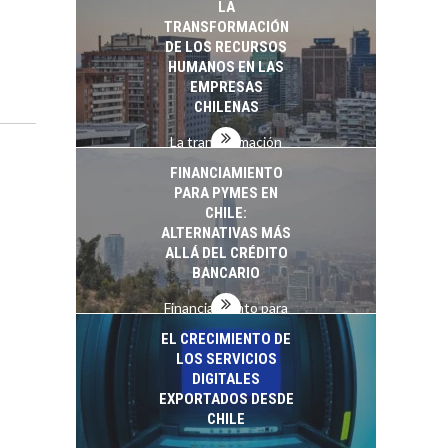
LA
startups…
TRANSFORMACIÓN
DE LOS RECURSOS
HUMANOS EN LAS
EMPRESAS
CHILENAS
La transformación
estratégica de los
FINANCIAMIENTO
recursos humanos en
PARA PYMES EN
las empresas…
CHILE:
ALTERNATIVAS MÁS
ALLÁ DEL CRÉDITO
BANCARIO
Financiamiento para
pymes en Chile:
EL CRECIMIENTO DE
alternativas que
LOS SERVICIOS
trascienden el
DIGITALES
crédito…
EXPORTADOS DESDE
CHILE