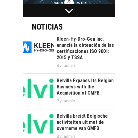
exportaciones de
servicios digitales en
TURISMO EN EL
Chile:…
DESIERTO DE
ATACAMA:
NOTICIAS
OPORTUNIDADES
PARA EL
Kleen-Hy-Dro-Gen Inc.
DESARROLLO LOCAL
anuncia la obtención de las
certificaciones ISO 9001:
El Desierto de
2015 y TSSA
Atacama: Motor
LA INDUSTRIA
By:
admin
Estratégico para el
MINERA CHILENA
Desarrollo Turístico…
FRENTE AL DESAFÍO
Belvilla Expands Its Belgian
DE LA
Business with the
SOSTENIBILIDAD
Acquisition of GMFB
Minería chilena: un
By:
admin
pilar estratégico ante
el reto ineludible de…
CHILE COMO HUB
Belvilla breidt Belgische
TECNOLÓGICO DE
activiteiten uit met de
AMÉRICA LATINA:
overname van GMFB
AVANCES Y DESAFÍOS
By:
admin