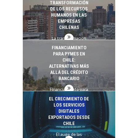
TRANSFORMACIÓN
DE LOS RECURSOS
HUMANOS EN LAS
EMPRESAS
CHILENAS
La transformación
estratégica de los
FINANCIAMIENTO
recursos humanos en
PARA PYMES EN
las empresas…
CHILE:
ALTERNATIVAS MÁS
ALLÁ DEL CRÉDITO
BANCARIO
Financiamiento para
pymes en Chile:
EL CRECIMIENTO DE
alternativas que
LOS SERVICIOS
trascienden el
DIGITALES
crédito…
EXPORTADOS DESDE
CHILE
El auge de las