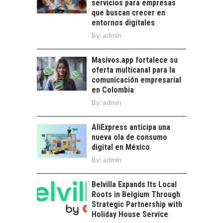
trascienden el
servicios para empresas
DIGITALES
crédito…
que buscan crecer en
EXPORTADOS DESDE
entornos digitales
CHILE
By:
admin
El auge de las
exportaciones de
Masivos.app fortalece su
servicios digitales en
oferta multicanal para la
Chile:…
comunicación empresarial
en Colombia
By:
admin
AliExpress anticipa una
nueva ola de consumo
digital en México
By:
admin
Belvilla Expands Its Local
Roots in Belgium Through
Strategic Partnership with
Holiday House Service