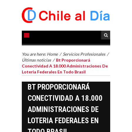
You are here:
Home
/
Servicios Profesionales
/
Últimas noticias
/
Bt Proporcionará
Conectividad A 18.000 Administraciones De
Loteria Federales En Todo Brasil
BT PROPORCIONARÁ
CONECTIVIDAD A 18.000
ADMINISTRACIONES DE
LOTERIA FEDERALES EN
TODO BRASIL