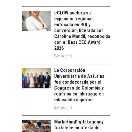
Chile como hub
tecnológico de
eGLOW acelera su
América Latina:
expansión regional
avances y desafíos…
enfocada en ROI y
LA
conversión, liderada por
TRANSFORMACIÓN
Carolina Mandil, reconocida
DE LOS RECURSOS
con el Best CEO Award
HUMANOS EN LAS
2026
EMPRESAS
By:
CHILENAS
admin
La transformación
La Corporación
estratégica de los
FINANCIAMIENTO
Universitaria de Asturias
recursos humanos en
PARA PYMES EN
fue condecorada por el
las empresas…
CHILE:
Congreso de Colombia y
ALTERNATIVAS MÁS
reafirma su liderazgo en
ALLÁ DEL CRÉDITO
educación superior
BANCARIO
By:
admin
Financiamiento para
pymes en Chile:
MarketingDigital.agency
EL CRECIMIENTO DE
alternativas que
fortalece su oferta de
LOS SERVICIOS