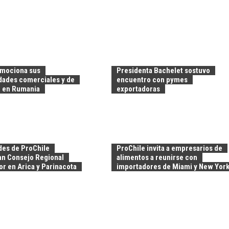
omociona sus
Presidenta Bachelet sostuvo
dades comerciales y de
encuentro con pymes
n en Rumania
exportadoras
des de ProChile
ProChile invita a empresarios de
n Consejo Regional
alimentos a reunirse con
r en Arica y Parinacota
importadores de Miami y New Yor