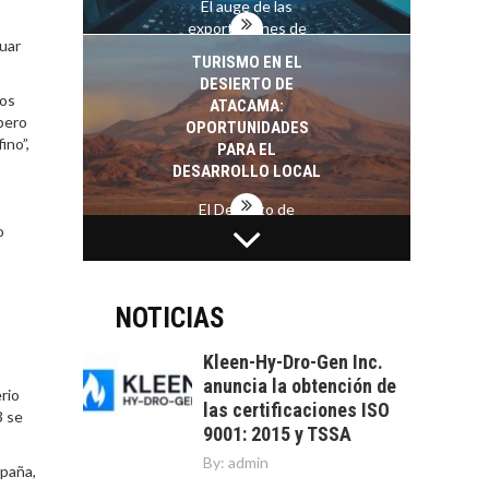
El auge de las
exportaciones de
uar
servicios digitales en
TURISMO EN EL
Chile:…
DESIERTO DE
mos
ATACAMA:
 pero
OPORTUNIDADES
ino”,
PARA EL
DESARROLLO LOCAL
El Desierto de
o
Atacama: Motor
LA INDUSTRIA
Estratégico para el
MINERA CHILENA
Desarrollo Turístico…
FRENTE AL DESAFÍO
DE LA
NOTICIAS
SOSTENIBILIDAD
Kleen-Hy-Dro-Gen Inc.
Minería chilena: un
anuncia la obtención de
pilar estratégico ante
rio
las certificaciones ISO
el reto ineludible de…
3 se
CAPITAL DE RIESGO
9001: 2015 y TSSA
EN CHILE:
By:
admin
OPORTUNIDADES
spaña,