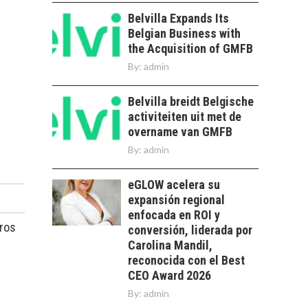
PARA STARTUPS Y
NUEVOS NEGOCIOS
Belvilla Expands Its
Belgian Business with
Capital de riesgo en
the Acquisition of GMFB
Chile: motor de
innovación para
By:
admin
LA
startups…
TRANSFORMACIÓN
Belvilla breidt Belgische
DE LOS RECURSOS
HUMANOS EN LAS
activiteiten uit met de
EMPRESAS
overname van GMFB
CHILENAS
By:
admin
La transformación
estratégica de los
eGLOW acelera su
FINANCIAMIENTO
recursos humanos en
expansión regional
PARA PYMES EN
las empresas…
enfocada en ROI y
CHILE:
eros
ALTERNATIVAS MÁS
conversión, liderada por
ALLÁ DEL CRÉDITO
Carolina Mandil,
BANCARIO
reconocida con el Best
CEO Award 2026
Financiamiento para
By:
admin
pymes en Chile:
EL CRECIMIENTO DE
alternativas que