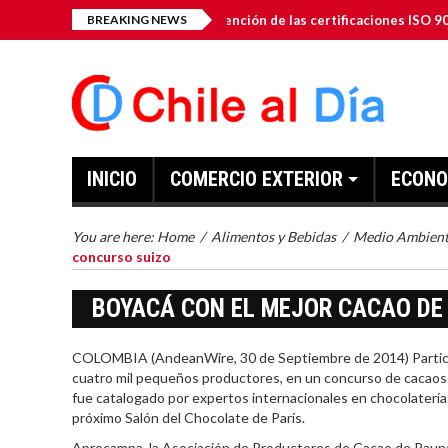
-Gen Inc. anuncia la obtención de las certificaciones ISO 9001: 2015 
BREAKING NEWS
INICIO
COMERCIO EXTERIOR
ECONO
You are here:
Home
/
Alimentos y Bebidas
/
Medio Ambien
concurso suizo
BOYACÁ CON EL MEJOR CACAO DE
COLOMBIA (AndeanWire, 30 de Septiembre de 2014) Particip
cuatro mil pequeños productores, en un concurso de cacaos f
fue catalogado por expertos internacionales en chocolatería co
próximo Salón del Chocolate de París.
Aprocampa, la Asociación de Productores de Cacao de Pauna,