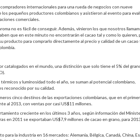
o compradores internacionales para una rueda de negocios con nueve
e los pequeños productores colombianos y asistieron al evento para eval
laciones comerciales.
aroma no es fácil de conseguir. Además, vinieron los que nosotros llama
saben que en este minuto no encontrarán el cacao tal y como lo quieren,
u producto para comprarlo directamente al precio y calidad de un cacao f
olombia.
or catalogados en el mundo, una distinción que solo tiene el 5% del gran
O).
 térmicos y luminosidad todo el año, se suman al potencial colombiano,
s reconocido por su calidad.
rimeros cinco destinos de las exportaciones colombianas, que en el primer
te al 2013, con ventas por casi US$11 millones.
amiento creciente en los últimos 3 años, según información del Ministe
tras en 2011 se exportaban US$7,9 millones de cacao en grano, para 201
to para la industria en 16 mercados: Alemania, Bélgica, Canadá, China, E