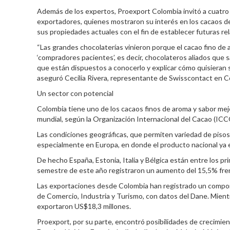
Además de los expertos, Proexport Colombia invitó a cuatr
exportadores, quienes mostraron su interés en los cacaos d
sus propiedades actuales con el fin de establecer futuras re
“Las grandes chocolaterías vinieron porque el cacao fino de 
‘compradores pacientes’, es decir, chocolateros aliados que 
que están dispuestos a conocerlo y explicar cómo quisieran s
aseguró Cecilia Rivera, representante de Swisscontact en C
Un sector con potencial
Colombia tiene uno de los cacaos finos de aroma y sabor mej
mundial, según la Organización Internacional del Cacao (ICC
Las condiciones geográficas, que permiten variedad de pisos
especialmente en Europa, en donde el producto nacional ya e
De hecho España, Estonia, Italia y Bélgica están entre los p
semestre de este año registraron un aumento del 15,5% fren
Las exportaciones desde Colombia han registrado un comport
de Comercio, Industria y Turismo, con datos del Dane. Mien
exportaron US$18,3 millones.
Proexport, por su parte, encontró posibilidades de crecimien