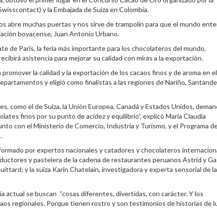
Swisscontact) y la Embajada de Suiza en Colombia.
Nos abre muchas puertas y nos sirve de trampolín para que el mundo ente
ciación boyacense, Juan Antonio Urbano.
ate de París, la feria más importante para los chocolateros del mundo,
ibirá asistencia para mejorar su calidad con miras a la exportación.
romover la calidad y la exportación de los cacaos finos y de aroma en el
artamentos y eligió como finalistas a las regiones de Nariño, Santande
es, como el de Suiza, la Unión Europea, Canadá y Estados Unidos, deman
tes finos por su punto de acidez y equilibrio”, explicó María Claudia
nto con el Ministerio de Comercio, Industria y Turismo, y el Programa d
.
nformado por expertos nacionales y catadores y chocolateros internacion
ductores y pastelera de la cadena de restaurantes peruanos Astrid y Ga
tard; y la suiza Karin Chatelain, investigadora y experta sensorial de la
 actual se buscan “cosas diferentes, divertidas, con carácter. Y los
os regionales. Porque tienen rostro y son testimonios de historias de l