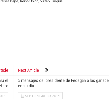
 Países Bajos, Reino Unido, Suiza y Turquía.
ticle
Next Article
ra el
5 mensajes del presidente de Fedegán a los ganad
etero
en su día
2014
SEPTIEMBRE 30, 2014