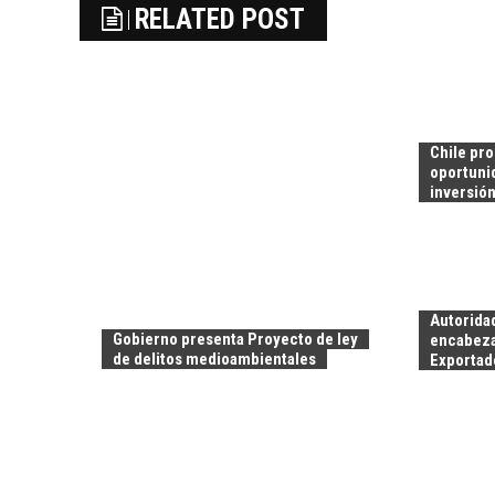
RELATED POST
Chile pr
oportuni
inversió
Autorida
Gobierno presenta Proyecto de ley
encabeza
de delitos medioambientales
Exportado