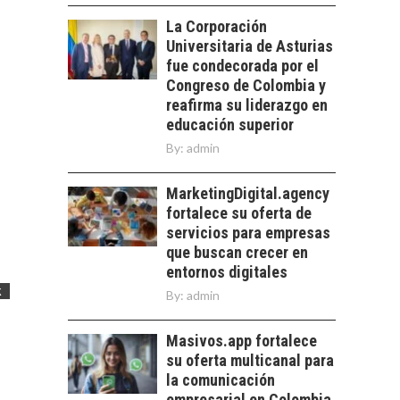
LOS SERVICIOS
trascienden el
La Corporación
DIGITALES
crédito…
Universitaria de Asturias
EXPORTADOS DESDE
CHILE
fue condecorada por el
Congreso de Colombia y
El auge de las
reafirma su liderazgo en
exportaciones de
educación superior
servicios digitales en
TURISMO EN EL
By:
Chile:…
admin
DESIERTO DE
ATACAMA:
MarketingDigital.agency
OPORTUNIDADES
fortalece su oferta de
PARA EL
DESARROLLO LOCAL
servicios para empresas
que buscan crecer en
El Desierto de
entornos digitales
Atacama: Motor
k
By:
admin
Estratégico para el
Desarrollo Turístico…
Masivos.app fortalece
su oferta multicanal para
la comunicación
empresarial en Colombia