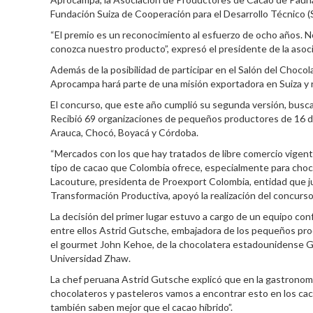
Fundación Suiza de Cooperación para el Desarrollo Técnico (
“El premio es un reconocimiento al esfuerzo de ocho años. 
conozca nuestro producto”, expresó el presidente de la aso
Además de la posibilidad de participar en el Salón del Chocol
Aprocampa hará parte de una misión exportadora en Suiza y rec
El concurso, que este año cumplió su segunda versión, busca p
Recibió 69 organizaciones de pequeños productores de 16 dep
Arauca, Chocó, Boyacá y Córdoba.
“Mercados con los que hay tratados de libre comercio vigent
tipo de cacao que Colombia ofrece, especialmente para chocola
Lacouture, presidenta de Proexport Colombia, entidad que ju
Transformación Productiva, apoyó la realización del concurso
La decisión del primer lugar estuvo a cargo de un equipo co
entre ellos Astrid Gutsche, embajadora de los pequeños pro
el gourmet John Kehoe, de la chocolatera estadounidense Guit
Universidad Zhaw.
La chef peruana Astrid Gutsche explicó que en la gastronomía
chocolateros y pasteleros vamos a encontrar esto en los caca
también saben mejor que el cacao híbrido”.