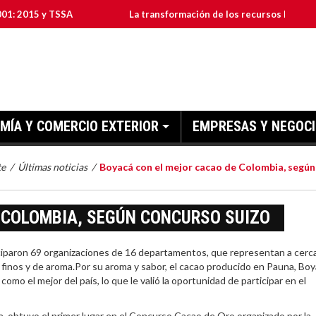
y TSSA
La transformación de los recursos humanos en las e
MÍA Y COMERCIO EXTERIOR
EMPRESAS Y NEGOC
te
/
Últimas noticias
/
Boyacá con el mejor cacao de Colombia, según
 COLOMBIA, SEGÚN CONCURSO SUIZO
aron 69 organizaciones de 16 departamentos, que representan a cerc
inos y de aroma.Por su aroma y sabor, el cacao producido en Pauna, Boy
mo el mejor del país, lo que le valió la oportunidad de participar en el
 obtuvo el primer lugar en el Concurso Cacao de Oro organizado por la