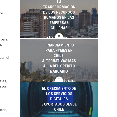
LA
startups…
TRANSFORMACIÓN
DE LOS RECURSOS
ro
HUMANOS EN LAS
EMPRESAS
CHILENAS
La transformación
 país.
estratégica de los
r,
FINANCIAMIENTO
recursos humanos en
PARA PYMES EN
las empresas…
CHILE:
dan el
ALTERNATIVAS MÁS
ALLÁ DEL CRÉDITO
e
BANCARIO
Financiamiento para
ales,
pymes en Chile:
stón;
EL CRECIMIENTO DE
alternativas que
LOS SERVICIOS
trascienden el
DIGITALES
crédito…
EXPORTADOS DESDE
CHILE
ucha,