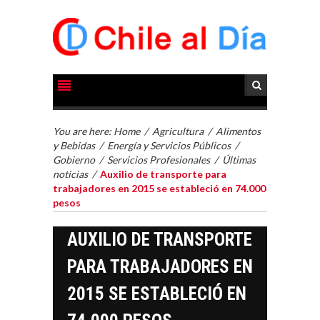
You are here:
Home
/
Agricultura
/
Alimentos
y Bebidas
/
Energía y Servicios Públicos
/
Gobierno
/
Servicios Profesionales
/
Últimas
noticias
/
Auxilio de transporte para
trabajadores en 2015 se estableció en 74.000
pesos
AUXILIO DE TRANSPORTE
PARA TRABAJADORES EN
2015 SE ESTABLECIÓ EN