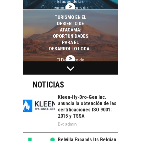
El auge de las
exportaciones de
servicios digitales en
TURISMO EN EL
Chile:…
DESIERTO DE
ATACAMA:
OPORTUNIDADES
PARA EL
DESARROLLO LOCAL
El Desierto de
Atacama: Motor
LA INDUSTRIA
Estratégico para el
MINERA CHILENA
Desarrollo Turístico…
FRENTE AL DESAFÍO
NOTICIAS
DE LA
SOSTENIBILIDAD
Kleen-Hy-Dro-Gen Inc.
anuncia la obtención de las
Minería chilena: un
certificaciones ISO 9001:
pilar estratégico ante
2015 y TSSA
el reto ineludible de…
CAPITAL DE RIESGO
By:
admin
EN CHILE:
OPORTUNIDADES
Belvilla Expands Its Belgian
PARA STARTUPS Y