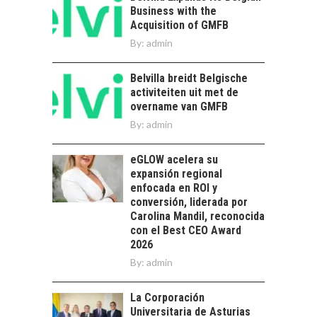
Business with the
NUEVOS NEGOCIOS
Acquisition of GMFB
Capital de riesgo en
By:
admin
Chile: motor de
innovación para
LA
Belvilla breidt Belgische
startups…
TRANSFORMACIÓN
activiteiten uit met de
DE LOS RECURSOS
overname van GMFB
HUMANOS EN LAS
By:
admin
EMPRESAS
CHILENAS
eGLOW acelera su
La transformación
expansión regional
estratégica de los
enfocada en ROI y
FINANCIAMIENTO
recursos humanos en
conversión, liderada por
PARA PYMES EN
las empresas…
Carolina Mandil, reconocida
CHILE:
con el Best CEO Award
ALTERNATIVAS MÁS
2026
ALLÁ DEL CRÉDITO
By:
BANCARIO
admin
Financiamiento para
La Corporación
pymes en Chile:
EL CRECIMIENTO DE
Universitaria de Asturias
alternativas que