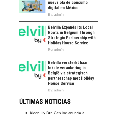
nueva ola de consumo
digital en México
By:
admin
Belvilla Expands Its Local
Roots in Belgium Through
Strategic Partnership with
Holiday House Service
By:
admin
Belvilla versterkt haar
lokale verankering in
België via strategisch
partnerschap met Holiday
House Service
By:
admin
ÚLTIMAS NOTICIAS
Kleen-Hy-Dro-Gen Inc. anuncia la