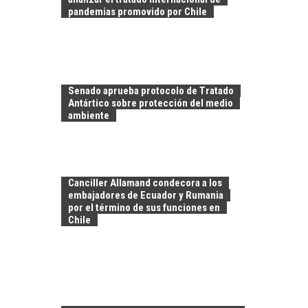
pandemias promovido por Chile
Senado aprueba protocolo de Tratado
Antártico sobre protección del medio
ambiente
EL CRECIMIENTO DE
LOS SERVICIOS
Canciller Allamand condecora a los
DIGITALES
embajadores de Ecuador y Rumania
EXPORTADOS DESDE
por el término de sus funciones en
CHILE
Chile
El auge de las
exportaciones de
servicios digitales en
TURISMO EN EL
Chile:…
DESIERTO DE
ATACAMA: