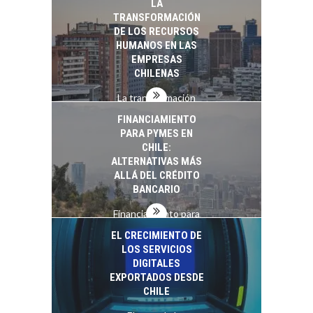
LA
startups…
TRANSFORMACIÓN
DE LOS RECURSOS
HUMANOS EN LAS
EMPRESAS
CHILENAS
La transformación
estratégica de los
FINANCIAMIENTO
recursos humanos en
PARA PYMES EN
las empresas…
CHILE:
ALTERNATIVAS MÁS
ALLÁ DEL CRÉDITO
BANCARIO
Financiamiento para
pymes en Chile:
EL CRECIMIENTO DE
alternativas que
LOS SERVICIOS
trascienden el
DIGITALES
crédito…
EXPORTADOS DESDE
CHILE