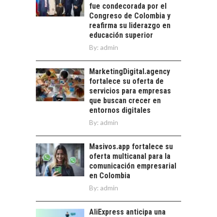
LOS SERVICIOS
fue condecorada por el
trascienden el
DIGITALES
Congreso de Colombia y
crédito…
EXPORTADOS DESDE
reafirma su liderazgo en
CHILE
educación superior
By:
admin
El auge de las
exportaciones de
servicios digitales en
MarketingDigital.agency
TURISMO EN EL
Chile:…
fortalece su oferta de
DESIERTO DE
servicios para empresas
ATACAMA:
que buscan crecer en
OPORTUNIDADES
entornos digitales
PARA EL
By:
admin
DESARROLLO LOCAL
El Desierto de
Masivos.app fortalece su
Atacama: Motor
oferta multicanal para la
Estratégico para el
comunicación empresarial
Desarrollo Turístico…
en Colombia
By:
admin
AliExpress anticipa una