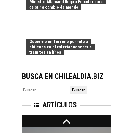
Ministro Allamand llega a Ecuador para
OPORTUNIDADES
asistir a cambio de mando
PARA EL
DESARROLLO LOCAL
El Desierto de
Atacama: Motor
LA INDUSTRIA
Estratégico para el
Gobierno en Terreno permite a
MINERA CHILENA
Desarrollo Turístico…
chilenos en el exterior acceder a
FRENTE AL DESAFÍO
trámites en línea
DE LA
SOSTENIBILIDAD
Minería chilena: un
BUSCA EN CHILEALDIA.BIZ
pilar estratégico ante
el reto ineludible de…
CAPITAL DE RIESGO
Buscar
EN CHILE:
por:
OPORTUNIDADES
PARA STARTUPS Y
ARTÍCULOS
NUEVOS NEGOCIOS
Capital de riesgo en
Chile: motor de
innovación para