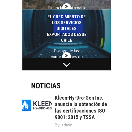
Financiamiento para
pymes en Chile:
EL CRECIMIENTO DE
alternativas que
LOS SERVICIOS
trascienden el
DIGITALES
crédito…
EXPORTADOS DESDE
CHILE
El auge de las
exportaciones de
servicios digitales en
TURISMO EN EL
Chile:…
DESIERTO DE
ATACAMA:
OPORTUNIDADES
NOTICIAS
PARA EL
DESARROLLO LOCAL
Kleen-Hy-Dro-Gen Inc.
anuncia la obtención de
El Desierto de
las certificaciones ISO
Atacama: Motor
LA INDUSTRIA
9001: 2015 y TSSA
Estratégico para el
MINERA CHILENA
Desarrollo Turístico…
By:
admin
FRENTE AL DESAFÍO