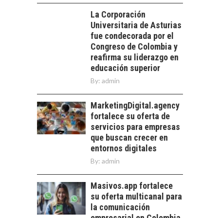
PARA PYMES EN
las empresas…
La Corporación
CHILE:
Universitaria de Asturias
ALTERNATIVAS MÁS
ALLÁ DEL CRÉDITO
fue condecorada por el
BANCARIO
Congreso de Colombia y
reafirma su liderazgo en
Financiamiento para
educación superior
pymes en Chile:
EL CRECIMIENTO DE
alternativas que
By:
admin
LOS SERVICIOS
trascienden el
DIGITALES
crédito…
MarketingDigital.agency
EXPORTADOS DESDE
fortalece su oferta de
CHILE
servicios para empresas
El auge de las
que buscan crecer en
exportaciones de
entornos digitales
servicios digitales en
By:
admin
Chile:…
Masivos.app fortalece
su oferta multicanal para
la comunicación
empresarial en Colombia