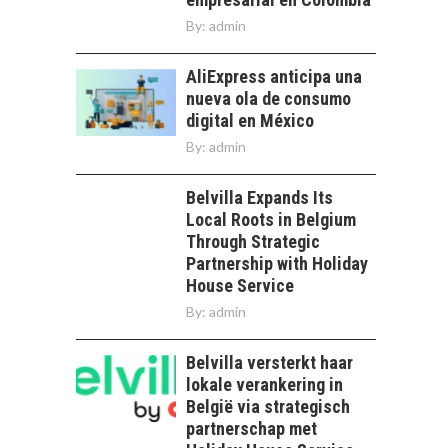
By:
admin
AliExpress anticipa una
nueva ola de consumo
digital en México
By:
admin
Belvilla Expands Its
Local Roots in Belgium
Through Strategic
Partnership with Holiday
House Service
By:
admin
Belvilla versterkt haar
lokale verankering in
België via strategisch
partnerschap met