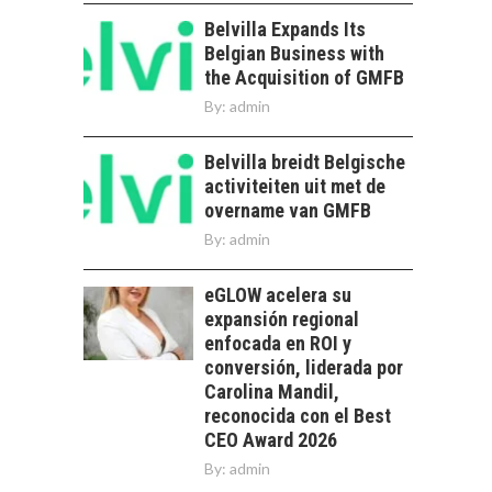
DE LA
SOSTENIBILIDAD
Belvilla Expands Its
Belgian Business with
Minería chilena: un
the Acquisition of GMFB
pilar estratégico ante
el reto ineludible de…
By:
admin
CHILE COMO HUB
TECNOLÓGICO DE
Belvilla breidt Belgische
AMÉRICA LATINA:
AVANCES Y DESAFÍOS
activiteiten uit met de
overname van GMFB
Chile como hub
By:
admin
tecnológico de
América Latina:
avances y desafíos…
eGLOW acelera su
LA
expansión regional
TRANSFORMACIÓN
enfocada en ROI y
DE LOS RECURSOS
HUMANOS EN LAS
conversión, liderada por
EMPRESAS
Carolina Mandil,
CHILENAS
reconocida con el Best
CEO Award 2026
La transformación
By:
admin
estratégica de los
FINANCIAMIENTO
recursos humanos en