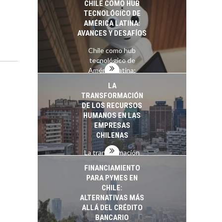
CHILE COMO HUB
TECNOLÓGICO DE
AMÉRICA LATINA:
AVANCES Y DESAFÍOS
Chile como hub
tecnológico de
América Latina:
avances y desafíos…
LA
TRANSFORMACIÓN
DE LOS RECURSOS
HUMANOS EN LAS
EMPRESAS
CHILENAS
La transformación
estratégica de los
FINANCIAMIENTO
recursos humanos en
PARA PYMES EN
las empresas…
CHILE:
ALTERNATIVAS MÁS
ALLÁ DEL CRÉDITO
BANCARIO