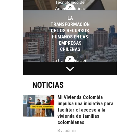
tecnológico de
América Latina:
avances y desafíos…
LA
TRANSFORMACIÓN
DE LOS RECURSOS
HUMANOS EN LAS
EMPRESAS
CHILENAS
La transformación
estratégica de los
FINANCIAMIENTO
recursos humanos en
PARA PYMES EN
las empresas…
CHILE:
NOTICIAS
ALTERNATIVAS MÁS
ALLÁ DEL CRÉDITO
Mi Vivienda Colombia
BANCARIO
impulsa una iniciativa para
facilitar el acceso a la
Financiamiento para
vivienda de familias
pymes en Chile:
EL CRECIMIENTO DE
colombianas
alternativas que
LOS SERVICIOS
By:
admin
trascienden el
DIGITALES
crédito…