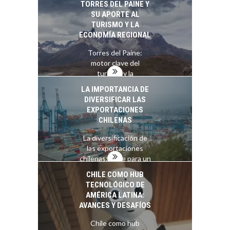
TORRES DEL PAINE Y
Chile:…
SU APORTE AL
TURISMO Y LA
ECONOMÍA REGIONAL
Torres del Paine:
motor clave del
turismo y la
economía…
LA IMPORTANCIA DE
DIVERSIFICAR LAS
EXPORTACIONES
CHILENAS
La diversificación de
las exportaciones
chilenas: clave para un
crecimiento…
CHILE COMO HUB
TECNOLÓGICO DE
AMÉRICA LATINA:
AVANCES Y DESAFÍOS
Chile como hub