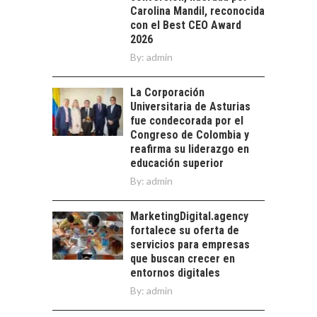
TECNOLÓGICO DE
Carolina Mandil, reconocida
AMÉRICA LATINA:
con el Best CEO Award
AVANCES Y DESAFÍOS
2026
By:
admin
Chile como hub
tecnológico de
América Latina:
La Corporación
avances y desafíos…
Universitaria de Asturias
LA
fue condecorada por el
TRANSFORMACIÓN
Congreso de Colombia y
DE LOS RECURSOS
reafirma su liderazgo en
HUMANOS EN LAS
educación superior
EMPRESAS
By:
admin
CHILENAS
La transformación
MarketingDigital.agency
estratégica de los
fortalece su oferta de
recursos humanos en
servicios para empresas
las empresas…
que buscan crecer en
entornos digitales
By:
admin