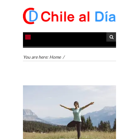
You are here:
Home
/
CHILE COMO HUB
TECNOLÓGICO DE
AMÉRICA LATINA:
AVANCES Y DESAFÍOS
Chile como hub
tecnológico de
América Latina:
avances y desafíos…
LA
TRANSFORMACIÓN
DE LOS RECURSOS