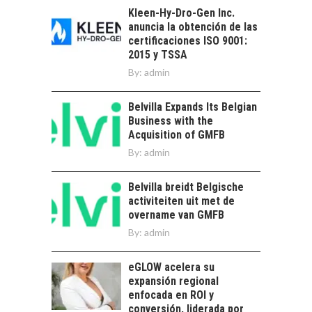
EXPORTADOS DESDE
Kleen-Hy-Dro-Gen Inc.
CHILE
anuncia la obtención de las
El auge de las
certificaciones ISO 9001:
exportaciones de
2015 y TSSA
servicios digitales en
By:
admin
TORRES DEL PAINE Y
Chile:…
SU APORTE AL
TURISMO Y LA
Belvilla Expands Its Belgian
ECONOMÍA REGIONAL
Business with the
Acquisition of GMFB
Torres del Paine:
By:
admin
motor clave del
turismo y la
economía…
Belvilla breidt Belgische
LA IMPORTANCIA DE
activiteiten uit met de
DIVERSIFICAR LAS
overname van GMFB
EXPORTACIONES
By:
CHILENAS
admin
La diversificación de
eGLOW acelera su
las exportaciones
expansión regional
chilenas: clave para un
enfocada en ROI y
crecimiento…
CHILE COMO HUB
conversión, liderada por