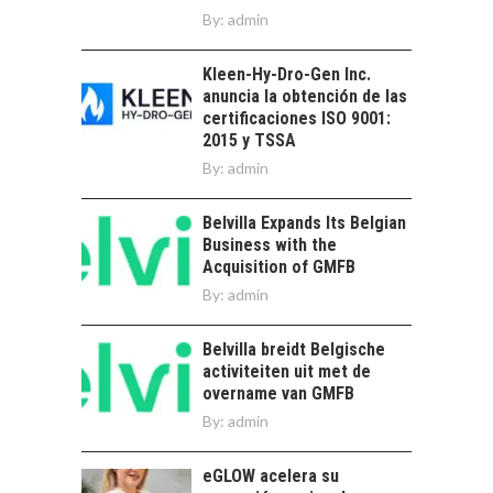
LOS SERVICIOS
By:
admin
trascienden el
DIGITALES
crédito…
EXPORTADOS DESDE
Kleen-Hy-Dro-Gen Inc.
CHILE
anuncia la obtención de las
El auge de las
certificaciones ISO 9001:
exportaciones de
2015 y TSSA
servicios digitales en
By:
admin
TORRES DEL PAINE Y
Chile:…
SU APORTE AL
TURISMO Y LA
Belvilla Expands Its Belgian
ECONOMÍA REGIONAL
Business with the
Acquisition of GMFB
Torres del Paine:
By:
admin
motor clave del
turismo y la
economía…
Belvilla breidt Belgische
LA IMPORTANCIA DE
activiteiten uit met de
DIVERSIFICAR LAS
overname van GMFB
EXPORTACIONES
By:
CHILENAS
admin
La diversificación de
eGLOW acelera su
las exportaciones