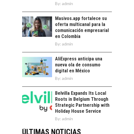
By:
admin
Masivos.app fortalece su
oferta multicanal para la
comunicación empresarial
en Colombia
By:
admin
AliExpress anticipa una
nueva ola de consumo
digital en México
By:
admin
Belvilla Expands Its Local
Roots in Belgium Through
Strategic Partnership with
Holiday House Service
By:
admin
ÚLTIMAS NOTICIAS