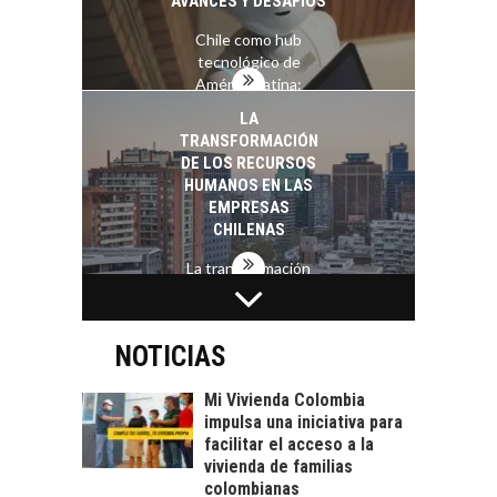
AVANCES Y DESAFÍOS
Chile como hub
tecnológico de
América Latina:
avances y desafíos…
LA
TRANSFORMACIÓN
DE LOS RECURSOS
HUMANOS EN LAS
EMPRESAS
CHILENAS
La transformación
estratégica de los
FINANCIAMIENTO
recursos humanos en
PARA PYMES EN
las empresas…
CHILE:
NOTICIAS
ALTERNATIVAS MÁS
ALLÁ DEL CRÉDITO
Mi Vivienda Colombia
BANCARIO
impulsa una iniciativa para
facilitar el acceso a la
Financiamiento para
vivienda de familias
pymes en Chile:
EL CRECIMIENTO DE
colombianas
alternativas que