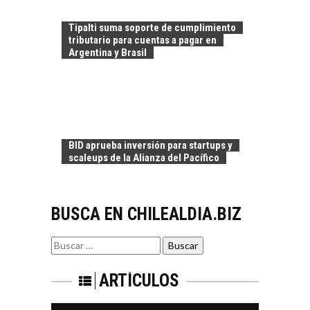
LA
TRANSFORMACIÓN
Tipalti suma soporte de cumplimiento
DE LOS RECURSOS
tributario para cuentas a pagar en
HUMANOS EN LAS
Argentina y Brasil
EMPRESAS
CHILENAS
La transformación
estratégica de los
FINANCIAMIENTO
recursos humanos en
PARA PYMES EN
las empresas…
BID aprueba inversión para startups y
CHILE:
scaleups de la Alianza del Pacífico
ALTERNATIVAS MÁS
ALLÁ DEL CRÉDITO
BANCARIO
BUSCA EN CHILEALDIA.BIZ
Financiamiento para
pymes en Chile:
EL CRECIMIENTO DE
alternativas que
Buscar
LOS SERVICIOS
trascienden el
por:
DIGITALES
crédito…
EXPORTADOS DESDE
ARTÍCULOS
CHILE