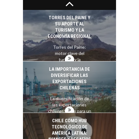
El auge de las
exportaciones de
servicios digitales en
TORRES DEL PAINE Y
Chile:…
SU APORTE AL
TURISMO Y LA
ECONOMÍA REGIONAL
Torres del Paine:
motor clave del
turismo y la
economía…
LA IMPORTANCIA DE
DIVERSIFICAR LAS
EXPORTACIONES
CHILENAS
La diversificación de
las exportaciones
chilenas: clave para un
crecimiento…
CHILE COMO HUB
TECNOLÓGICO DE
AMÉRICA LATINA: