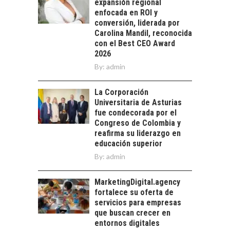
expansión regional
chilenas: clave para un
enfocada en ROI y
crecimiento…
CHILE COMO HUB
conversión, liderada por
TECNOLÓGICO DE
Carolina Mandil, reconocida
AMÉRICA LATINA:
con el Best CEO Award
AVANCES Y DESAFÍOS
2026
By:
admin
Chile como hub
tecnológico de
América Latina:
La Corporación
avances y desafíos…
Universitaria de Asturias
LA
fue condecorada por el
TRANSFORMACIÓN
Congreso de Colombia y
DE LOS RECURSOS
reafirma su liderazgo en
HUMANOS EN LAS
educación superior
EMPRESAS
By:
admin
CHILENAS
La transformación
MarketingDigital.agency
estratégica de los
fortalece su oferta de
recursos humanos en
servicios para empresas
las empresas…
que buscan crecer en
entornos digitales