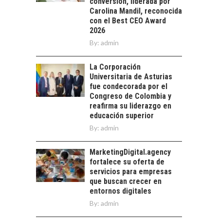
conversión, liderada por
TECNOLÓGICO DE
Carolina Mandil, reconocida
AMÉRICA LATINA:
con el Best CEO Award
AVANCES Y DESAFÍOS
2026
By:
admin
Chile como hub
tecnológico de
América Latina:
La Corporación
avances y desafíos…
Universitaria de Asturias
LA
fue condecorada por el
TRANSFORMACIÓN
Congreso de Colombia y
DE LOS RECURSOS
reafirma su liderazgo en
HUMANOS EN LAS
educación superior
EMPRESAS
By:
admin
CHILENAS
La transformación
MarketingDigital.agency
estratégica de los
fortalece su oferta de
recursos humanos en
servicios para empresas
las empresas…
que buscan crecer en
entornos digitales
By:
admin