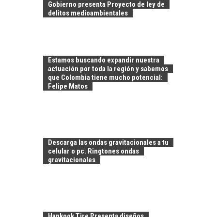
Gobierno presenta Proyecto de ley de
delitos medioambientales
Estamos buscando expandir nuestra
actuación por toda la región y sabemos
que Colombia tiene mucho potencial:
Felipe Matos
CHILE COMO HUB
TECNOLÓGICO DE
AMÉRICA LATINA:
Descarga las ondas gravitacionales a tu
AVANCES Y DESAFÍOS
celular o pc. Ringtones ondas
gravitacionales
Chile como hub
tecnológico de
América Latina:
avances y desafíos…
LA
TRANSFORMACIÓN
Hankook Tire Presenta diseños