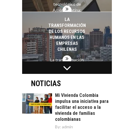
tecnológico de
América Latina:
avances y desafíos…
LA
TRANSFORMACIÓN
DE LOS RECURSOS
HUMANOS EN LAS
EMPRESAS
CHILENAS
La transformación
estratégica de los
FINANCIAMIENTO
recursos humanos en
PARA PYMES EN
las empresas…
CHILE:
NOTICIAS
ALTERNATIVAS MÁS
ALLÁ DEL CRÉDITO
Mi Vivienda Colombia
BANCARIO
impulsa una iniciativa para
facilitar el acceso a la
Financiamiento para
vivienda de familias
pymes en Chile:
EL CRECIMIENTO DE
colombianas
alternativas que
LOS SERVICIOS
By:
admin
trascienden el
DIGITALES
crédito…