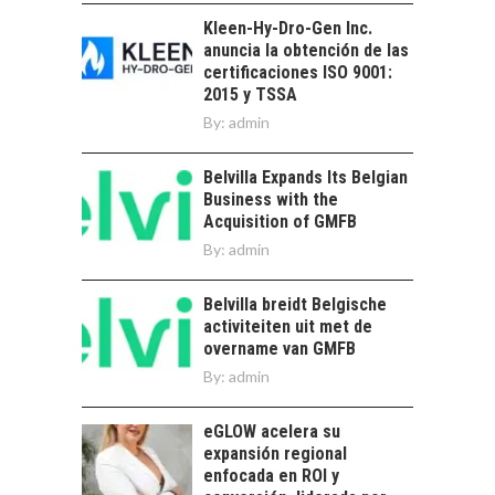
EXPORTADOS DESDE
Kleen-Hy-Dro-Gen Inc.
CHILE
anuncia la obtención de las
El auge de las
certificaciones ISO 9001:
exportaciones de
2015 y TSSA
servicios digitales en
By:
admin
TORRES DEL PAINE Y
Chile:…
SU APORTE AL
TURISMO Y LA
Belvilla Expands Its Belgian
ECONOMÍA REGIONAL
Business with the
Acquisition of GMFB
Torres del Paine:
By:
admin
motor clave del
turismo y la
economía…
Belvilla breidt Belgische
LA IMPORTANCIA DE
activiteiten uit met de
DIVERSIFICAR LAS
overname van GMFB
EXPORTACIONES
By:
CHILENAS
admin
La diversificación de
eGLOW acelera su
las exportaciones
expansión regional
chilenas: clave para un
enfocada en ROI y
crecimiento…
CHILE COMO HUB