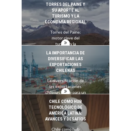
servicios digitales en
TORRES DEL PAINE Y
Chile:…
SU APORTE AL
TURISMO Y LA
ECONOMÍA REGIONAL
Torres del Paine:
motor clave del
turismo y la
economía…
LA IMPORTANCIA DE
DIVERSIFICAR LAS
EXPORTACIONES
CHILENAS
La diversificación de
las exportaciones
chilenas: clave para un
crecimiento…
CHILE COMO HUB
TECNOLÓGICO DE
AMÉRICA LATINA:
AVANCES Y DESAFÍOS
Chile como hub