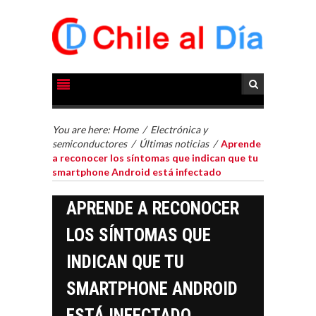
You are here:
Home
/
Electrónica y
semiconductores
/
Últimas noticias
/
Aprende
a reconocer los síntomas que indican que tu
smartphone Android está infectado
APRENDE A RECONOCER
LOS SÍNTOMAS QUE
INDICAN QUE TU
SMARTPHONE ANDROID
ESTÁ INFECTADO