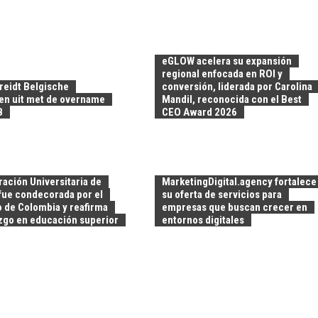
eGLOW acelera su expansión
regional enfocada en ROI y
breidt Belgische
conversión, liderada por Carolina
ten uit met de overname
Mandil, reconocida con el Best
B
CEO Award 2026
ación Universitaria de
MarketingDigital.agency fortalece
 fue condecorada por el
su oferta de servicios para
 de Colombia y reafirma
empresas que buscan crecer en
azgo en educación superior
entornos digitales