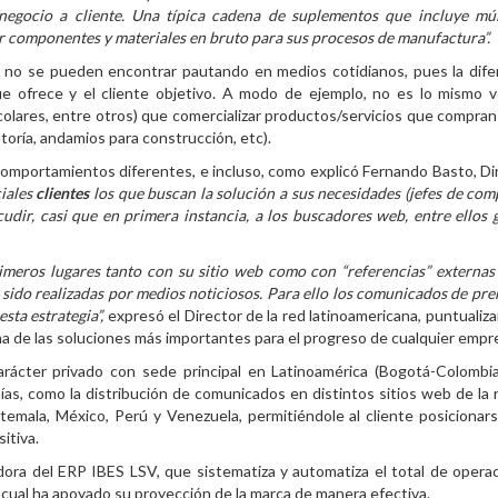
negocio a cliente. Una típica cadena de suplementos que incluye múl
r componentes y materiales en bruto para sus procesos de manufactura”.
 no se pueden encontrar pautando en medios cotidianos, pues la dife
ue ofrece y el cliente objetivo. A modo de ejemplo, no es lo mismo 
olares, entre otros) que comercializar productos/servicios que compran
toría, andamios para construcción, etc).
comportamientos diferentes, e incluso, como explicó Fernando Basto, Di
ciales
clientes
los que buscan la solución a sus necesidades (jefes de com
acudir, casi que en primera instancia, a los buscadores web, entre ellos 
imeros lugares tanto con su sitio web como con “referencias” externas
 sido realizadas por medios noticiosos. Para ello los comunicados de pre
ta estrategia”,
expresó el Director de la red latinoamericana, puntualiza
a de las soluciones más importantes para el progreso de cualquier empr
arácter privado con sede principal en Latinoamérica (Bogotá-Colombi
s, como la distribución de comunicados en distintos sitios web de la 
temala, México, Perú y Venezuela, permitiéndole al cliente posicionar
itiva.
ra del ERP IBES LSV, que sistematiza y automatiza el total de opera
 cual ha apoyado su proyección de la marca de manera efectiva.