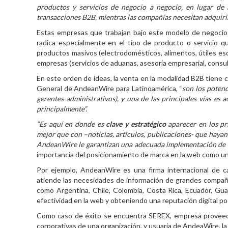
productos y servicios de negocio a negocio, en lugar de 
transacciones B2B, mientras las compañías necesitan adquiri
Estas empresas que trabajan bajo este modelo de negocio
radica especialmente en el tipo de producto o servicio q
productos masivos (electrodomésticos, alimentos, útiles esc
empresas (servicios de aduanas, asesoría empresarial, consul
En este orden de ideas, la venta en la modalidad B2B tiene 
General de
AndeanWire
para Latinoamérica, “
son
los poten
gerentes administrativos), y una de las principales vías es 
principalmente”.
“Es aquí en donde es
clave y estratégico
aparecer en los pr
mejor que con –noticias, artículos, publicaciones- que hayan
AndeanWire le garantizan una adecuada implementación de es
importancia del posicionamiento de marca en la web como un
Por ejemplo, AndeanWire es una firma internacional de c
atiende las necesidades de información de grandes compañía
como Argentina, Chile, Colombia, Costa Rica, Ecuador, Gua
efectividad en la web y obteniendo una reputación digital pos
Como caso de éxito se encuentra SEREX, empresa proveedo
corporativas de una organización, y usuaria de AndeaWire, la