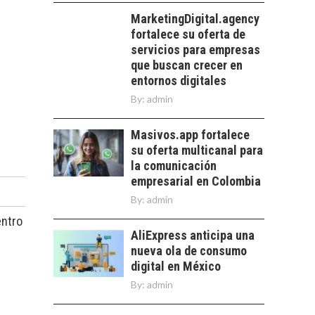
DE LA
SOSTENIBILIDAD
MarketingDigital.agency
fortalece su oferta de
Minería chilena: un
servicios para empresas
pilar estratégico ante
que buscan crecer en
el reto ineludible de…
entornos digitales
By:
admin
Masivos.app fortalece
su oferta multicanal para
la comunicación
empresarial en Colombia
By:
admin
entro
AliExpress anticipa una
nueva ola de consumo
digital en México
By:
admin