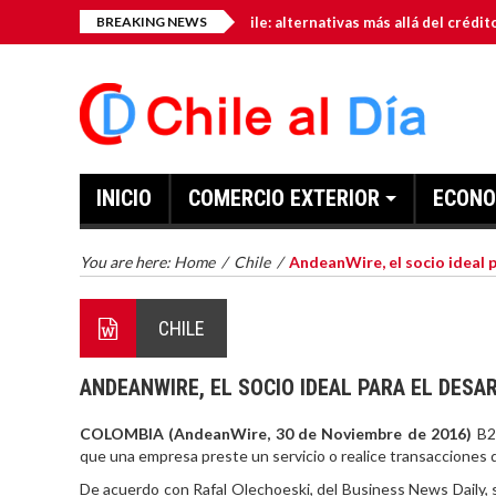
amiento para pymes en Chile: alternativas más allá del crédito bancario
BREAKING NEWS
INICIO
COMERCIO EXTERIOR
ECONO
You are here:
Home
/
Chile
/
AndeanWire, el socio ideal 
CHILE
ANDEANWIRE, EL SOCIO IDEAL PARA EL DES
COLOMBIA (AndeanWire, 30 de Noviembre de 2016)
B2
que una empresa preste un servicio o realice transacciones d
De acuerdo con Rafal Olechoeski, del Business News Daily,