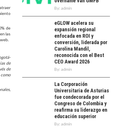
overname van GMFB
como factor
atraer
By:
admin
determinante en la
Financiamiento para
miento
economía…
pymes en Chile:
EL CRECIMIENTO DE
alternativas que
eGLOW acelera su
LOS SERVICIOS
trascienden el
80% de
expansión regional
DIGITALES
crédito…
en las
EXPORTADOS DESDE
enfocada en ROI y
 web.
CHILE
conversión, liderada por
Carolina Mandil,
El auge de las
reconocida con el Best
ogotá-
exportaciones de
CEO Award 2026
ias de
servicios digitales en
TURISMO EN EL
vés de
Chile:…
By:
admin
DESIERTO DE
s como
ATACAMA:
La Corporación
OPORTUNIDADES
nales,
PARA EL
Universitaria de Asturias
DESARROLLO LOCAL
fue condecorada por el
Congreso de Colombia y
El Desierto de
reafirma su liderazgo en
Atacama: Motor
LA INDUSTRIA
educación superior
Estratégico para el
MINERA CHILENA
Desarrollo Turístico…
By:
admin
FRENTE AL DESAFÍO