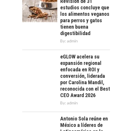
Revisión de 31
estudios concluye que
los alimentos veganos
para perros y gatos
tienen buena
digestibilidad
By:
admin
eGLOW acelera su
expansión regional
enfocada en ROI y
conversión, liderada
por Carolina Mandil,
reconocida con el Best
CEO Award 2026
By:
admin
Antonio Sola reúne en
México a líderes de