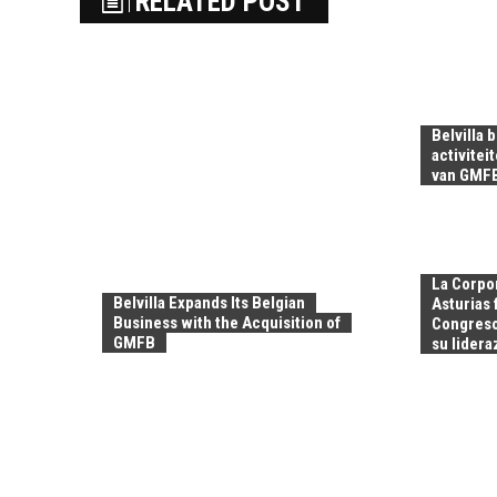
RELATED POST
Belvilla 
activitei
van GMF
La Corpor
Belvilla Expands Its Belgian
Asturias
Business with the Acquisition of
Congreso
GMFB
su lider