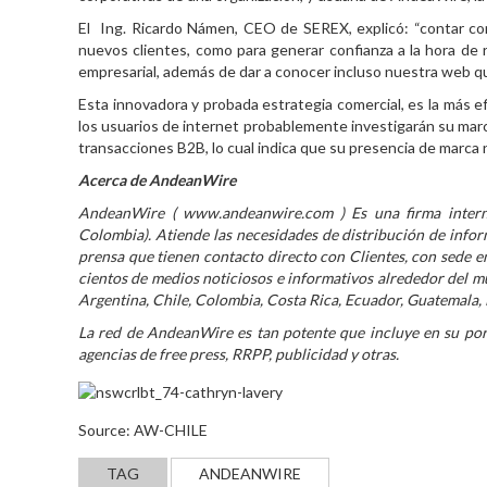
El Ing. Ricardo Námen, CEO de SEREX, explicó: “contar con 
nuevos clientes, como para generar confianza a la hora de r
empresarial, además de dar a conocer incluso nuestra web qu
Esta innovadora y probada estrategia comercial, es la más e
los usuarios de internet probablemente investigarán su marc
transacciones B2B, lo cual indica que su presencia de marca 
Acerca de AndeanWire
AndeanWire (
www.andeanwire.com
) Es una firma intern
Colombia). Atiende las necesidades de distribución de info
prensa que tienen contacto directo con Clientes, con sede e
cientos de medios noticiosos e informativos alrededor del 
Argentina, Chile, Colombia, Costa Rica, Ecuador, Guatemala,
La red de AndeanWire es tan potente que incluye en su port
agencias de free press, RRPP, publicidad y otras.
Source: AW-CHILE
TAG
ANDEANWIRE