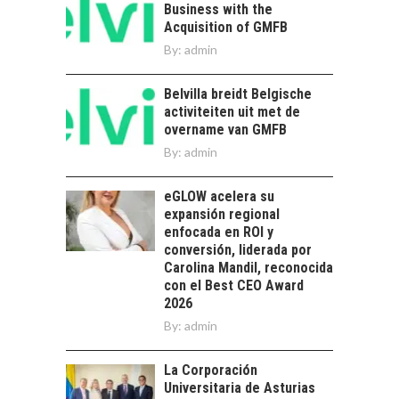
ECONOMÍA REGIONAL
Business with the
Acquisition of GMFB
Torres del Paine:
By:
admin
motor clave del
turismo y la
economía…
Belvilla breidt Belgische
LA IMPORTANCIA DE
activiteiten uit met de
DIVERSIFICAR LAS
overname van GMFB
EXPORTACIONES
By:
CHILENAS
admin
La diversificación de
eGLOW acelera su
las exportaciones
expansión regional
chilenas: clave para un
enfocada en ROI y
crecimiento…
CHILE COMO HUB
conversión, liderada por
TECNOLÓGICO DE
Carolina Mandil, reconocida
AMÉRICA LATINA:
con el Best CEO Award
AVANCES Y DESAFÍOS
2026
By:
admin
Chile como hub
tecnológico de
América Latina:
La Corporación
avances y desafíos…
Universitaria de Asturias
LA