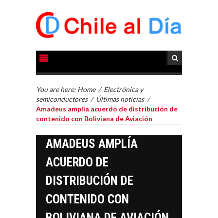
You are here:
Home
/
Electrónica y
semiconductores
/
Últimas noticias
/
Amadeus amplía acuerdo de distribución de
contenido con Boliviana de Aviación
AMADEUS AMPLÍA
ACUERDO DE
DISTRIBUCIÓN DE
CONTENIDO CON
BOLIVIANA DE AVIACIÓN