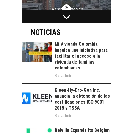
La transformación
estratégica de los
FINANCIAMIENTO
recursos humanos en
PARA PYMES EN
las empresas…
CHILE:
NOTICIAS
ALTERNATIVAS MÁS
ALLÁ DEL CRÉDITO
Mi Vivienda Colombia
BANCARIO
impulsa una iniciativa para
facilitar el acceso a la
Financiamiento para
vivienda de familias
pymes en Chile:
EL CRECIMIENTO DE
colombianas
alternativas que
LOS SERVICIOS
By:
admin
trascienden el
DIGITALES
crédito…
EXPORTADOS DESDE
Kleen-Hy-Dro-Gen Inc.
CHILE
anuncia la obtención de las
El auge de las
certificaciones ISO 9001:
exportaciones de
2015 y TSSA
servicios digitales en
By:
admin
TORRES DEL PAINE Y
Chile:…
SU APORTE AL
TURISMO Y LA
Belvilla Expands Its Belgian