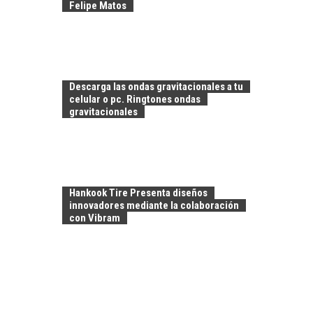
Felipe Matos
CHILE COMO HUB
TECNOLÓGICO DE
AMÉRICA LATINA:
Descarga las ondas gravitacionales a tu
AVANCES Y DESAFÍOS
celular o pc. Ringtones ondas
gravitacionales
Chile como hub
tecnológico de
América Latina:
avances y desafíos…
LA
TRANSFORMACIÓN
Hankook Tire Presenta diseños
DE LOS RECURSOS
innovadores mediante la colaboración
HUMANOS EN LAS
con Vibram
EMPRESAS
CHILENAS
La transformación
estratégica de los
FINANCIAMIENTO
recursos humanos en
PARA PYMES EN
las empresas…