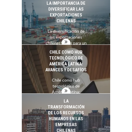
LA IMPORTANCIA DE
DIVERSIFICAR LAS
EXPORTACIONES
CHILENAS
La diversificación de
las exportaciones
chilenas: clave para un
crecimiento…
CHILE COMO HUB
TECNOLÓGICO DE
AMÉRICA LATINA:
AVANCES Y DESAFÍOS
Chile como hub
tecnológico de
América Latina:
avances y desafíos…
LA
TRANSFORMACIÓN
DE LOS RECURSOS
HUMANOS EN LAS
EMPRESAS
CHILENAS