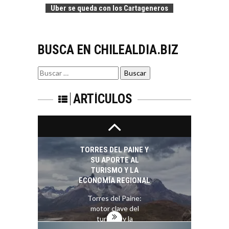
CHILE:
Uber se queda con los Cartageneros
ALTERNATIVAS MÁS
ALLÁ DEL CRÉDITO
BANCARIO
BUSCA EN CHILEALDIA.BIZ
Financiamiento para
pymes en Chile:
EL CRECIMIENTO DE
alternativas que
Buscar
LOS SERVICIOS
trascienden el
por:
DIGITALES
crédito…
EXPORTADOS DESDE
ARTÍCULOS
CHILE
El auge de las
exportaciones de
servicios digitales en
TORRES DEL PAINE Y
Chile:…
SU APORTE AL
TURISMO Y LA
ECONOMÍA REGIONAL
Torres del Paine:
motor clave del
turismo y la
economía…