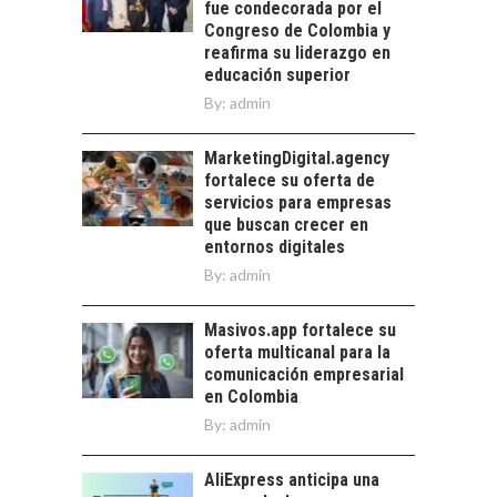
fue condecorada por el
TRANSFORMACIÓN
Congreso de Colombia y
DE LOS RECURSOS
reafirma su liderazgo en
HUMANOS EN LAS
educación superior
EMPRESAS
By:
admin
CHILENAS
La transformación
MarketingDigital.agency
estratégica de los
fortalece su oferta de
recursos humanos en
servicios para empresas
las empresas…
que buscan crecer en
entornos digitales
By:
admin
Masivos.app fortalece su
oferta multicanal para la
comunicación empresarial
en Colombia
By:
admin
AliExpress anticipa una