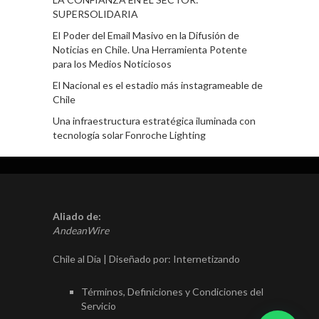
SUPERSOLIDARIA
El Poder del Email Masivo en la Difusión de
Noticias en Chile. Una Herramienta Potente
para los Medios Noticiosos
El Nacional es el estadio más instagrameable de
Chile
Una infraestructura estratégica iluminada con
tecnología solar Fonroche Lighting
Aliado de:
AndeanWire
Chile al Día | Diseñado por:
Internetizando
Términos, Definiciones y Condiciones del
Servicio