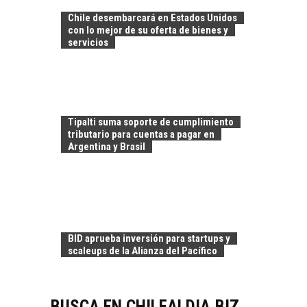
AMÉRICA LATINA:
Chile desembarcará en Estados Unidos
AVANCES Y DESAFÍOS
con lo mejor de su oferta de bienes y
servicios
Chile como hub
tecnológico de
América Latina:
avances y desafíos…
LA
TRANSFORMACIÓN
Tipalti suma soporte de cumplimiento
DE LOS RECURSOS
tributario para cuentas a pagar en
HUMANOS EN LAS
Argentina y Brasil
EMPRESAS
CHILENAS
La transformación
estratégica de los
FINANCIAMIENTO
recursos humanos en
PARA PYMES EN
las empresas…
BID aprueba inversión para startups y
CHILE:
scaleups de la Alianza del Pacífico
ALTERNATIVAS MÁS
ALLÁ DEL CRÉDITO
BANCARIO
BUSCA EN CHILEALDIA.BIZ
Financiamiento para