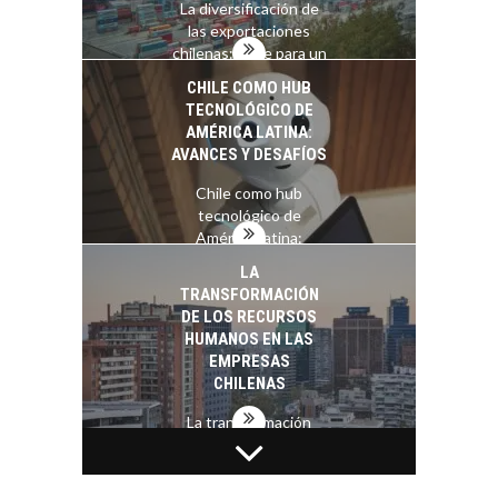
La diversificación de
las exportaciones
chilenas: clave para un
crecimiento…
CHILE COMO HUB
TECNOLÓGICO DE
AMÉRICA LATINA:
AVANCES Y DESAFÍOS
Chile como hub
tecnológico de
América Latina:
avances y desafíos…
LA
TRANSFORMACIÓN
DE LOS RECURSOS
HUMANOS EN LAS
EMPRESAS
CHILENAS
La transformación
estratégica de los
FINANCIAMIENTO
recursos humanos en
PARA PYMES EN
las empresas…