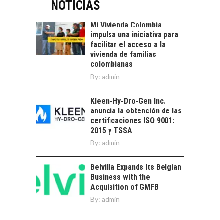
CHILE:
NOTICIAS
ALTERNATIVAS MÁS
ALLÁ DEL CRÉDITO
Mi Vivienda Colombia
BANCARIO
impulsa una iniciativa para
facilitar el acceso a la
Financiamiento para
vivienda de familias
pymes en Chile:
EL CRECIMIENTO DE
colombianas
alternativas que
LOS SERVICIOS
By:
admin
trascienden el
DIGITALES
crédito…
EXPORTADOS DESDE
Kleen-Hy-Dro-Gen Inc.
CHILE
anuncia la obtención de las
El auge de las
certificaciones ISO 9001:
exportaciones de
2015 y TSSA
servicios digitales en
By:
admin
TORRES DEL PAINE Y
Chile:…
SU APORTE AL
TURISMO Y LA
Belvilla Expands Its Belgian
ECONOMÍA REGIONAL
Business with the
Acquisition of GMFB
Torres del Paine:
By:
admin
motor clave del
turismo y la