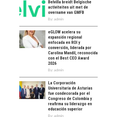
economía…
Belvilla breidt Belgische
LA IMPORTANCIA DE
activiteiten uit met de
DIVERSIFICAR LAS
overname van GMFB
EXPORTACIONES
By:
CHILENAS
admin
La diversificación de
eGLOW acelera su
las exportaciones
expansión regional
chilenas: clave para un
enfocada en ROI y
crecimiento…
CHILE COMO HUB
conversión, liderada por
TECNOLÓGICO DE
Carolina Mandil, reconocida
AMÉRICA LATINA:
con el Best CEO Award
AVANCES Y DESAFÍOS
2026
By:
admin
Chile como hub
tecnológico de
América Latina:
La Corporación
avances y desafíos…
Universitaria de Asturias
LA
fue condecorada por el
TRANSFORMACIÓN
Congreso de Colombia y
DE LOS RECURSOS
reafirma su liderazgo en
HUMANOS EN LAS
educación superior
EMPRESAS
By:
admin
CHILENAS