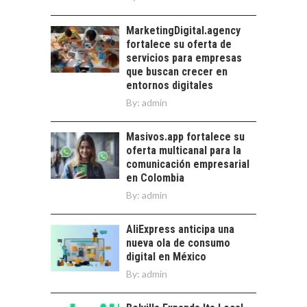
La transformación
MarketingDigital.agency
estratégica de los
fortalece su oferta de
recursos humanos en
servicios para empresas
las empresas…
que buscan crecer en
entornos digitales
By:
admin
Masivos.app fortalece su
oferta multicanal para la
comunicación empresarial
en Colombia
By:
admin
AliExpress anticipa una
nueva ola de consumo
digital en México
By:
admin