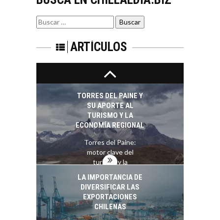
pymes en Chile:
EL CRECIMIENTO DE
alternativas que
Buscar
LOS SERVICIOS
trascienden el
por:
DIGITALES
crédito…
EXPORTADOS DESDE
ARTÍCULOS
CHILE
El auge de las
exportaciones de
servicios digitales en
TORRES DEL PAINE Y
Chile:…
SU APORTE AL
TURISMO Y LA
ECONOMÍA REGIONAL
Torres del Paine:
motor clave del
turismo y la
economía…
LA IMPORTANCIA DE
DIVERSIFICAR LAS
EXPORTACIONES
CHILENAS