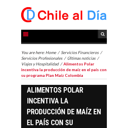
You are here:
Home
/
Servicios Financieros
/
Servicios Profesionales
/
Últimas noticias
/
Viajes y Hospitalidad
/
Alimentos Polar
incentiva la producción de maíz en el país con
su programa Plan Maíz Colombia
ALIMENTOS POLAR
INCENTIVA LA
PRODUCCIÓN DE MAÍZ EN
EL PAÍS CON SU