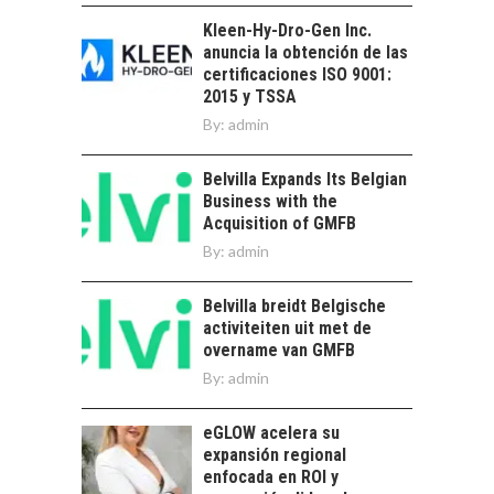
OPORTUNIDADES
Kleen-Hy-Dro-Gen Inc.
PARA EL
anuncia la obtención de las
DESARROLLO LOCAL
certificaciones ISO 9001:
El Desierto de
2015 y TSSA
Atacama: Motor
By:
admin
LA IMPORTANCIA DE
Estratégico para el
DIVERSIFICAR LAS
Desarrollo Turístico…
EXPORTACIONES
Belvilla Expands Its Belgian
CHILENAS
Business with the
Acquisition of GMFB
La diversificación de
By:
admin
las exportaciones
chilenas: clave para un
crecimiento…
Belvilla breidt Belgische
CHILE COMO HUB
activiteiten uit met de
TECNOLÓGICO DE
overname van GMFB
AMÉRICA LATINA:
AVANCES Y DESAFÍOS
By:
admin
Chile como hub
eGLOW acelera su
tecnológico de
expansión regional
América Latina:
enfocada en ROI y
avances y desafíos…