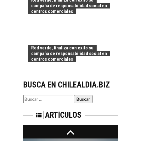
Red verde, finaliza con éxito su
CHILE:
campaña de responsabilidad social en
ALTERNATIVAS MÁS
centros comerciales
ALLÁ DEL CRÉDITO
BANCARIO
Financiamiento para
pymes en Chile:
EL CRECIMIENTO DE
alternativas que
Red verde, finaliza con éxito su
LOS SERVICIOS
trascienden el
campaña de responsabilidad social en
DIGITALES
crédito…
centros comerciales
EXPORTADOS DESDE
CHILE
El auge de las
BUSCA EN CHILEALDIA.BIZ
exportaciones de
servicios digitales en
TURISMO EN EL
Chile:…
Buscar
DESIERTO DE
por:
ATACAMA:
OPORTUNIDADES
ARTÍCULOS
PARA EL
DESARROLLO LOCAL
El Desierto de