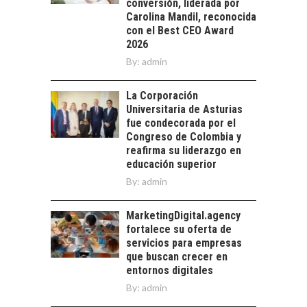
LA
conversión, liderada por
TRANSFORMACIÓN
Carolina Mandil, reconocida
DE LOS RECURSOS
con el Best CEO Award
HUMANOS EN LAS
2026
EMPRESAS
By:
admin
CHILENAS
La transformación
La Corporación
estratégica de los
Universitaria de Asturias
FINANCIAMIENTO
recursos humanos en
fue condecorada por el
PARA PYMES EN
las empresas…
Congreso de Colombia y
CHILE:
reafirma su liderazgo en
ALTERNATIVAS MÁS
educación superior
ALLÁ DEL CRÉDITO
By:
admin
BANCARIO
Financiamiento para
MarketingDigital.agency
pymes en Chile:
fortalece su oferta de
alternativas que
servicios para empresas
trascienden el
que buscan crecer en
crédito…
entornos digitales
By:
admin