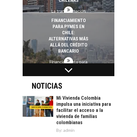
CHILENAS
La transformación
estratégica de los
FINANCIAMIENTO
recursos humanos en
PARA PYMES EN
las empresas…
CHILE:
ALTERNATIVAS MÁS
ALLÁ DEL CRÉDITO
BANCARIO
Financiamiento para
pymes en Chile:
EL CRECIMIENTO DE
alternativas que
LOS SERVICIOS
trascienden el
DIGITALES
NOTICIAS
crédito…
EXPORTADOS DESDE
CHILE
Mi Vivienda Colombia
impulsa una iniciativa para
El auge de las
facilitar el acceso a la
exportaciones de
vivienda de familias
servicios digitales en
TURISMO EN EL
colombianas
Chile:…
DESIERTO DE
By:
admin
ATACAMA: