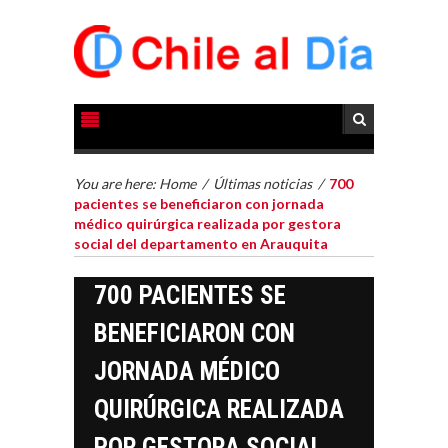
You are here:
Home
/
Últimas noticias
/
700
pacientes se beneficiaron con jornada
médico quirúrgica realizada por gestora
social del departamento en Arauquita
700 PACIENTES SE
BENEFICIARON CON
JORNADA MÉDICO
QUIRÚRGICA REALIZADA
POR GESTORA SOCIAL