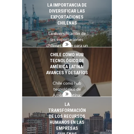
Atacama: Motor
LA IMPORTANCIA DE
Estratégico para el
DIVERSIFICAR LAS
Desarrollo Turístico…
EXPORTACIONES
CHILENAS
La diversificación de
las exportaciones
chilenas: clave para un
crecimiento…
CHILE COMO HUB
TECNOLÓGICO DE
AMÉRICA LATINA:
AVANCES Y DESAFÍOS
Chile como hub
tecnológico de
América Latina:
avances y desafíos…
LA
TRANSFORMACIÓN
DE LOS RECURSOS
HUMANOS EN LAS
EMPRESAS