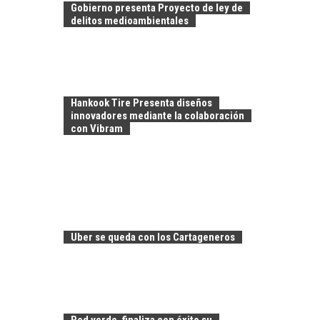
Gobierno presenta Proyecto de ley de
delitos medioambientales
Hankook Tire Presenta diseños
innovadores mediante la colaboración
con Vibram
LA
TRANSFORMACIÓN
DE LOS RECURSOS
HUMANOS EN LAS
EMPRESAS
Uber se queda con los Cartageneros
CHILENAS
La transformación
estratégica de los
FINANCIAMIENTO
recursos humanos en
PARA PYMES EN
las empresas…