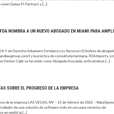
unen Daiwa PI Partners y […]
A FDA NOMBRA A UN NUEVO ABOGADO EN MIAMI PARA AMPL
 FDA Y de Derecho Aduanero Fortalece Los Recursos El bufete de abogad
andlawgroup.com/) y la práctica de consultoría hermana, FDAImports, LL
ue Denise Calle se ha unido como Abogada Asociada, enfocándose […]
TAS SOBRE EL PROGRESO DE LA EMPRESA
ogreso de la empresa LAS VEGAS, NV – 15 de febrero de 2022 – WarpSpeed
rollador de una solución de software todo en uno para servicios de
e en emitir la […]