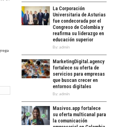
LOS SERVICIOS
trascienden el
La Corporación
DIGITALES
crédito…
Universitaria de Asturias
EXPORTADOS DESDE
CHILE
fue condecorada por el
Congreso de Colombia y
El auge de las
reafirma su liderazgo en
exportaciones de
educación superior
servicios digitales en
TURISMO EN EL
By:
Chile:…
admin
DESIERTO DE
grega
ATACAMA:
MarketingDigital.agency
OPORTUNIDADES
fortalece su oferta de
PARA EL
DESARROLLO LOCAL
servicios para empresas
que buscan crecer en
El Desierto de
entornos digitales
Atacama: Motor
By:
admin
Estratégico para el
Desarrollo Turístico…
Masivos.app fortalece
su oferta multicanal para
la comunicación
empresarial en Colombia