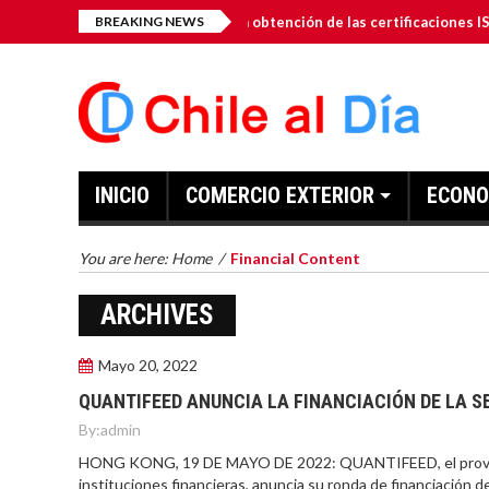
y-Dro-Gen Inc. anuncia la obtención de las certificaciones ISO 9001: 2
BREAKING NEWS
INICIO
COMERCIO EXTERIOR
ECONO
You are here:
Home
/
Financial Content
ARCHIVES
Mayo 20, 2022
QUANTIFEED ANUNCIA LA FINANCIACIÓN DE LA 
By:
admin
HONG KONG, 19 DE MAYO DE 2022: QUANTIFEED, el proveedor 
instituciones financieras, anuncia su ronda de financiación 