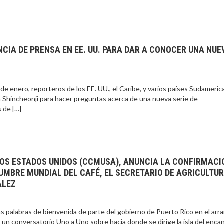
CIA DE PRENSA EN EE. UU. PARA DAR A CONOCER UNA NUE
enero, reporteros de los EE. UU., el Caribe, y varios países Sudameri
sia Shincheonji para hacer preguntas acerca de una nueva serie de
 de […]
LOS ESTADOS UNIDOS (CCMUSA), ANUNCIA LA CONFIRMACI
MBRE MUNDIAL DEL CAFÉ, EL SECRETARIO DE AGRICULTUR
ALEZ
las palabras de bienvenida de parte del gobierno de Puerto Rico en el ar
 conversatorio Uno a Uno sobre hacia donde se dirige la isla del enca