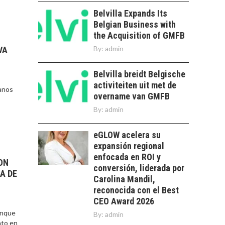
PARA STARTUPS Y
NUEVOS NEGOCIOS
Belvilla Expands Its
Belgian Business with
Capital de riesgo en
the Acquisition of GMFB
Chile: motor de
innovación para
By:
admin
VA
LA
startups…
TRANSFORMACIÓN
Belvilla breidt Belgische
DE LOS RECURSOS
HUMANOS EN LAS
activiteiten uit met de
canos
EMPRESAS
overname van GMFB
CHILENAS
By:
admin
La transformación
estratégica de los
eGLOW acelera su
FINANCIAMIENTO
recursos humanos en
expansión regional
PARA PYMES EN
las empresas…
enfocada en ROI y
CHILE:
ON
ALTERNATIVAS MÁS
conversión, liderada por
A DE
ALLÁ DEL CRÉDITO
Carolina Mandil,
BANCARIO
reconocida con el Best
CEO Award 2026
Financiamiento para
ranque
By:
admin
pymes en Chile:
EL CRECIMIENTO DE
nto en
alternativas que