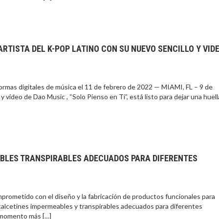
RTISTA DEL K-POP LATINO CON SU NUEVO SENCILLO Y VID
formas digitales de música el 11 de febrero de 2022 — MIAMI, FL – 9 de
video de Dao Music , “Solo Pienso en Ti”, está listo para dejar una huell
BLES TRANSPIRABLES ADECUADOS PARA DIFERENTES
ometido con el diseño y la fabricación de productos funcionales para
de calcetines impermeables y transpirables adecuados para diferentes
el momento más […]