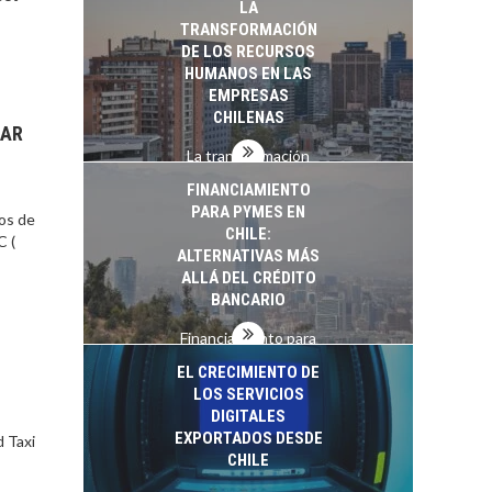
LA
startups…
TRANSFORMACIÓN
DE LOS RECURSOS
HUMANOS EN LAS
EMPRESAS
CHILENAS
IAR
La transformación
estratégica de los
FINANCIAMIENTO
recursos humanos en
PARA PYMES EN
os de
las empresas…
CHILE:
C (
ALTERNATIVAS MÁS
ALLÁ DEL CRÉDITO
BANCARIO
Financiamiento para
pymes en Chile:
EL CRECIMIENTO DE
alternativas que
LOS SERVICIOS
trascienden el
DIGITALES
crédito…
EXPORTADOS DESDE
 Taxi
CHILE