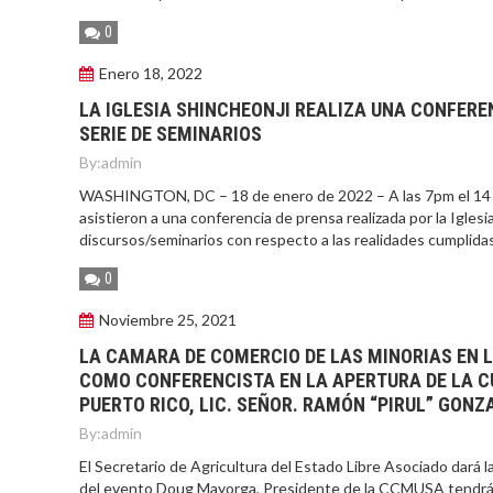
0
Enero 18, 2022
LA IGLESIA SHINCHEONJI REALIZA UNA CONFEREN
SERIE DE SEMINARIOS
By:
admin
WASHINGTON, DC – 18 de enero de 2022 – A las 7pm el 14 de 
asistieron a una conferencia de prensa realizada por la Igle
discursos/seminarios con respecto a las realidades cumplidas
0
Noviembre 25, 2021
LA CAMARA DE COMERCIO DE LAS MINORIAS EN 
COMO CONFERENCISTA EN LA APERTURA DE LA CU
PUERTO RICO, LIC. SEÑOR. RAMÓN “PIRUL” GONZ
By:
admin
El Secretario de Agricultura del Estado Libre Asociado dará 
del evento Doug Mayorga, Presidente de la CCMUSA tendrá un