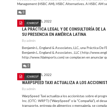
Management (HSBC AM), HSBC Alternatives. A HSBC AM se 
0
Febrero 25, 2022
ICNWESP
LA PRÁCTICA LEGAL Y DE CONSULTORÍA DE L
SU PRESENCIA EN AMÉRICA LATINA
By:
admin
Benjamin L. England & Associates, LLC, una Práctica De
Benjamin L. England & Associates , LLC ( http://www.engl
http://www.fdaimports.com) se complacen en anunciar q
0
Febrero 15, 2022
ICNWESP
WARPSPEED TAXI ACTUALIZA A LOS ACCIONIS
By:
admin
WarpSpeed Taxi actualiza a los accionistas sobre el pr
Inc. (OTC: WRPT) ("WarpSpeed" o la "Compañía"), el desar
transporte, entrega de alimentos y mensajería, se complac