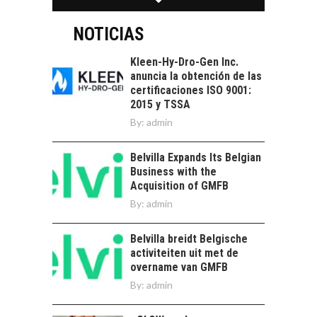
TURISMO EN EL
Chile:…
DESIERTO DE
ATACAMA:
NOTICIAS
OPORTUNIDADES
PARA EL
Kleen-Hy-Dro-Gen Inc.
DESARROLLO LOCAL
anuncia la obtención de las
certificaciones ISO 9001:
El Desierto de
2015 y TSSA
Atacama: Motor
LA INDUSTRIA
By:
admin
Estratégico para el
MINERA CHILENA
Desarrollo Turístico…
FRENTE AL DESAFÍO
Belvilla Expands Its Belgian
DE LA
Business with the
SOSTENIBILIDAD
Acquisition of GMFB
Minería chilena: un
By:
admin
pilar estratégico ante
el reto ineludible de…
CHILE COMO HUB
Belvilla breidt Belgische
TECNOLÓGICO DE
activiteiten uit met de
AMÉRICA LATINA:
overname van GMFB
AVANCES Y DESAFÍOS
By:
admin
Chile como hub
tecnológico de