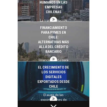
HUMANOS EN LAS
EMPRESAS
CHILENAS
La transformación
estratégica de los
FINANCIAMIENTO
recursos humanos en
PARA PYMES EN
las empresas…
CHILE:
ALTERNATIVAS MÁS
ALLÁ DEL CRÉDITO
BANCARIO
Financiamiento para
pymes en Chile:
EL CRECIMIENTO DE
alternativas que
LOS SERVICIOS
trascienden el
DIGITALES
crédito…
EXPORTADOS DESDE
CHILE
El auge de las
exportaciones de
servicios digitales en