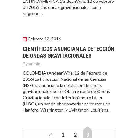
LATINOAMÉRICA (AndeanWire, 12 de Febrero
FINANCIAMIENTO
de 2016) Las ondas gravitacionales como
PARA PYMES EN
ringtones.
CHILE:
ALTERNATIVAS MÁS
ALLÁ DEL CRÉDITO
BANCARIO
Febrero 12, 2016
Financiamiento para
CIENTÍFICOS ANUNCIAN LA DETECCIÓN
pymes en Chile:
DE ONDAS GRAVITACIONALES
EL CRECIMIENTO DE
alternativas que
LOS SERVICIOS
By:
admin
trascienden el
DIGITALES
crédito…
COLOMBIA (AndeanWire, 12 de Febrero de
EXPORTADOS DESDE
2016) La Fundación Nacional de las Ciencias
CHILE
(NSF) ha anunciado la detección de ondas
gravitacionales por el Observatorio de Ondas
El auge de las
Gravitacionales con Interferómetro Láser
exportaciones de
(LIGO), un par de observatorios terrestres en
servicios digitales en
TURISMO EN EL
Hanford, Washington, y Livingston, Louisiana.
Chile:…
DESIERTO DE
ATACAMA:
OPORTUNIDADES
PARA EL
1
2
3