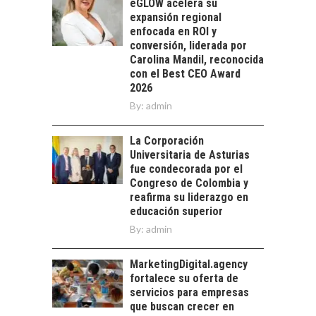
eGLOW acelera su
América Latina:
expansión regional
avances y desafíos…
enfocada en ROI y
LA
conversión, liderada por
TRANSFORMACIÓN
Carolina Mandil, reconocida
DE LOS RECURSOS
con el Best CEO Award
HUMANOS EN LAS
2026
EMPRESAS
By:
CHILENAS
admin
La transformación
La Corporación
estratégica de los
FINANCIAMIENTO
Universitaria de Asturias
recursos humanos en
PARA PYMES EN
fue condecorada por el
las empresas…
CHILE:
Congreso de Colombia y
ALTERNATIVAS MÁS
reafirma su liderazgo en
ALLÁ DEL CRÉDITO
educación superior
BANCARIO
By:
admin
Financiamiento para
pymes en Chile:
MarketingDigital.agency
EL CRECIMIENTO DE
alternativas que
fortalece su oferta de
LOS SERVICIOS
trascienden el
servicios para empresas
DIGITALES
crédito…
que buscan crecer en
EXPORTADOS DESDE