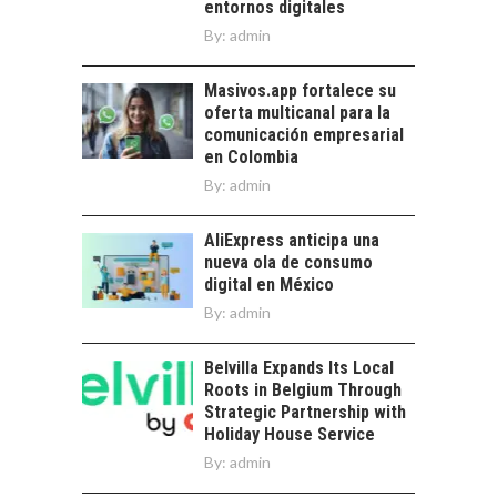
entornos digitales
CHILE
By:
admin
El auge de las
exportaciones de
Masivos.app fortalece su
servicios digitales en
oferta multicanal para la
Chile:…
comunicación empresarial
en Colombia
By:
admin
AliExpress anticipa una
nueva ola de consumo
digital en México
By:
admin
Belvilla Expands Its Local
Roots in Belgium Through
Strategic Partnership with
Holiday House Service
By:
admin